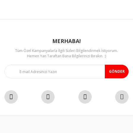
Ürün fiyatı diğer sitelerden daha pahalı.
Bu ürüne benzer farklı alternatifler olmalı.
MERHABA!
Tüm Özel Kampanyalarla İlgili Sizleri Bilgilendirmek İstiyorum.
Gönder
Hemen Yan Taraftan Bana Bilgilerinizi Bırakın. :)
GÖNDER