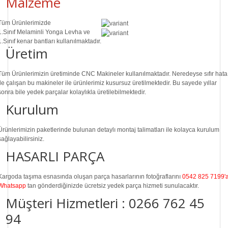
Malzeme
Tüm Ürünlerimizde
1.Sınıf
Melaminli Yonga Levha ve
1.Sınıf
kenar bantları kullanılmaktadır.
Üretim
Tüm Ürünlerimizin üretiminde
CNC Makine
ler kullanılmaktadır. Neredeyse sıfır hata
ile çalışan bu makineler ile ürünlerimiz kusursuz üretilmektedir. Bu sayede
yıllar
sonra
bile
yedek parçalar
kolaylıkla üretilebilmektedir.
Kurulum
Ürünlerimizin paketlerinde bulunan
detaylı montaj talimatları
ile kolayca kurulum
sağlayabilirsiniz.
HASARLI PARÇA
Kargoda taşıma esnasında oluşan parça hasarlarının fotoğraflarını
0542 825 7199'
Whatsapp
tan gönderdiğinizde ücretsiz yedek parça hizmeti sunulacaktır.
Müşteri Hizmetleri :
0266 762 45
94