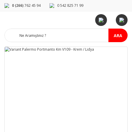
0 (266)
762 45 94
0 542 825 71 99
ARA