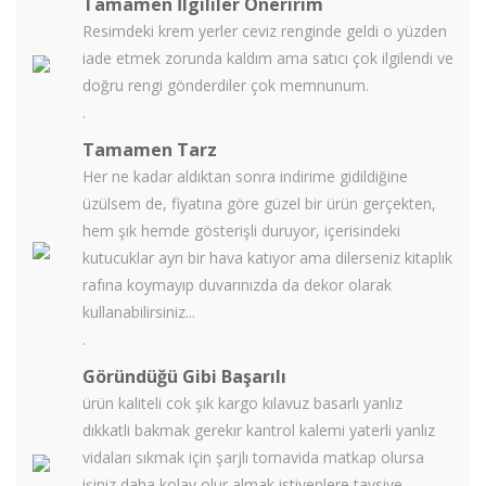
Tamamen İlgililer Öneririm
Resimdeki krem yerler ceviz renginde geldi o yüzden
iade etmek zorunda kaldım ama satıcı çok ilgilendi ve
doğru rengi gönderdiler çok memnunum.
.
Tamamen Tarz
Her ne kadar aldıktan sonra indirime gidildiğine
üzülsem de, fiyatına göre güzel bir ürün gerçekten,
hem şık hemde gösterişli duruyor, içerisindeki
kutucuklar ayrı bir hava katıyor ama dilerseniz kitaplık
rafına koymayıp duvarınızda da dekor olarak
kullanabilirsiniz...
.
Göründüğü Gibi Başarılı
ürün kaliteli cok şık kargo kılavuz basarlı yanlız
dıkkatli bakmak gerekır kantrol kalemi yaterli yanlız
vidaları sıkmak için şarjlı tornavida matkap olursa
işiniz daha kolay olur almak istiyenlere tavsiye