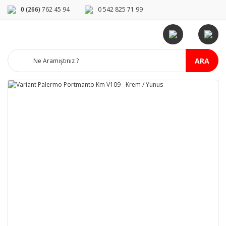
0 (266)
762 45 94
0 542 825 71 99
ARA