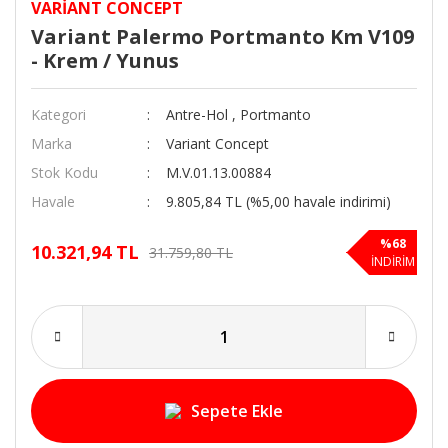
VARIANT CONCEPT
Variant Palermo Portmanto Km V109
- Krem / Yunus
Kategori
Antre-Hol
,
Portmanto
Marka
Variant Concept
Stok Kodu
M.V.01.13.00884
Havale
9.805,84 TL (%5,00 havale indirimi)
%68
10.321,94 TL
31.759,80 TL
İNDİRİM
Sepete Ekle