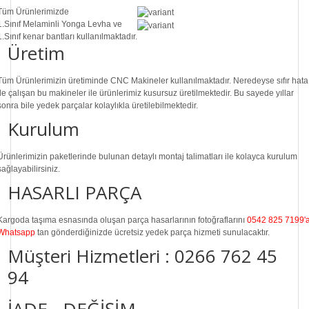
Tüm Ürünlerimizde
1.Sınıf
Melaminli Yonga Levha ve
1.Sınıf
kenar bantları kullanılmaktadır.
Üretim
Tüm Ürünlerimizin üretiminde
CNC Makine
ler kullanılmaktadır. Neredeyse sıfır hata
ile çalışan bu makineler ile ürünlerimiz kusursuz üretilmektedir. Bu sayede
yıllar
sonra
bile
yedek parçalar
kolaylıkla üretilebilmektedir.
Kurulum
Ürünlerimizin paketlerinde bulunan
detaylı montaj talimatları
ile kolayca kurulum
sağlayabilirsiniz.
HASARLI PARÇA
Kargoda taşıma esnasında oluşan parça hasarlarının fotoğraflarını
0542 825 7199'
Whatsapp
tan gönderdiğinizde ücretsiz yedek parça hizmeti sunulacaktır.
Müşteri Hizmetleri :
0266 762 45
94