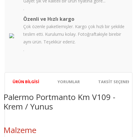
Gayet şık ve kaliteli bir ürün fiyatına göre...
.
Özenli ve Hızlı kargo
Çok özenle paketlemişler. Kargo çok hızlı bir şekilde
teslim etti. Kurulumu kolay. Fotoğraftakiyle birebir
aynı ürün. Teşekkür ederiz.
.
ÜRÜN BILGISI
YORUMLAR
TAKSIT SEÇENEKLER
Palermo Portmanto Km V109 -
Krem / Yunus
Malzeme