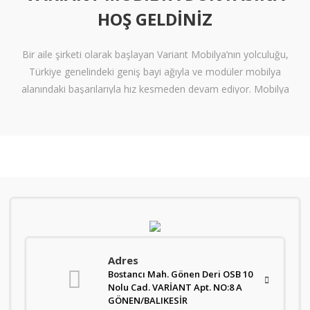
HOŞ GELDINIZ
Bir aile şirketi olarak başlayan Variant Mobilya’nın yolculuğu,
Türkiye genelindeki geniş bayi ağıyla ve modüler mobilya
alanındaki başarılarıyla hız kesmeden devam ediyor. Mobilya
sektöründe alışılmışın ötesine geçen tasarımlara ve klişelerden
arınmış modellere sahip olan Variant Mobilya, içinize sinen ferah
yaşam alanları oluşturmanız için nitelikli mobilya seçeneklerini
beğeninize sunuyor.
Kalite standartlarını yüksek derecede karşılayan itinalı üretim
süreçlerimiz sayesinde mobilyanızdan alacağınız verimi en
tepelere çıkarıyoruz. Kanserojen içermeyen materyallerle üretilen
ve zararsız boyalarla renklendiren mobilyalarımız, gerekli sağlık
Adres
standartlarını da karşılar nitelikte. Sağlam işçilik ve kaliteli bir
Bostancı Mah. Gönen Deri OSB 10
üretimin sonucu olarak üretilen ürünler, uzun ömürlü bir kullanım
Nolu Cad. VARİANT Apt. NO:8 A
vadediyor. Variant’ın ürün gamı ise oldukça geniş. Modüler ve
GÖNEN/BALIKESİR