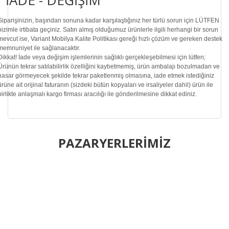
İADE - DEĞİŞİM
Siparişinizin, başından sonuna kadar karşılaştığınız her türlü sorun için LÜTFEN
bizimle irtibata geçiniz. Satın almış olduğumuz ürünlerle ilgili herhangi bir sorun
mevcut ise, Variant Mobilya Kalite Politikası gereği hızlı çözüm ve gereken destek
memnuniyet ile sağlanacaktır.
Dikkat!
İade veya değişim işlemlerinin sağlıklı gerçekleşebilmesi için lütfen;
Ürünün tekrar satılabilirlik özelliğini kaybetmemiş, ürün ambalajı bozulmadan ve
hasar görmeyecek şekilde tekrar paketlenmiş olmasına, iade etmek istediğiniz
ürüne ait orijinal faturanın (sizdeki bütün kopyaları ve irsaliyeler dahil) ürün ile
birlikte anlaşmalı kargo firması aracılığı ile gönderilmesine dikkat ediniz.
Bu ürünün fiyat bilgisi, resim, ürün açıklamalarında ve diğer
konularda yetersiz gördüğünüz noktaları öneri formunu
PAZARYERLERİMİZ
Bu ürüne ilk yorumu siz yapın!
kullanarak tarafımıza iletebilirsiniz.
Görüş ve önerileriniz için teşekkür ederiz.
Yorum Yaz
Ürün resmi kalitesiz, bozuk veya görüntülenemiyor.
Ürün açıklamasında eksik bilgiler bulunuyor.
Ürün bilgilerinde hatalar bulunuyor.
Ürün fiyatı diğer sitelerden daha pahalı.