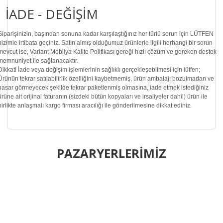
İADE - DEĞİŞİM
Siparişinizin, başından sonuna kadar karşılaştığınız her türlü sorun için LÜTFEN
bizimle irtibata geçiniz. Satın almış olduğumuz ürünlerle ilgili herhangi bir sorun
mevcut ise, Variant Mobilya Kalite Politikası gereği hızlı çözüm ve gereken destek
memnuniyet ile sağlanacaktır.
Dikkat!
İade veya değişim işlemlerinin sağlıklı gerçekleşebilmesi için lütfen;
Ürünün tekrar satılabilirlik özelliğini kaybetmemiş, ürün ambalajı bozulmadan ve
hasar görmeyecek şekilde tekrar paketlenmiş olmasına, iade etmek istediğiniz
ürüne ait orijinal faturanın (sizdeki bütün kopyaları ve irsaliyeler dahil) ürün ile
birlikte anlaşmalı kargo firması aracılığı ile gönderilmesine dikkat ediniz.
Bu ürünün fiyat bilgisi, resim, ürün açıklamalarında ve diğer
konularda yetersiz gördüğünüz noktaları öneri formunu
PAZARYERLERİMİZ
Bu ürüne ilk yorumu siz yapın!
kullanarak tarafımıza iletebilirsiniz.
Görüş ve önerileriniz için teşekkür ederiz.
Yorum Yaz
Ürün resmi kalitesiz, bozuk veya görüntülenemiyor.
Ürün açıklamasında eksik bilgiler bulunuyor.
Ürün bilgilerinde hatalar bulunuyor.