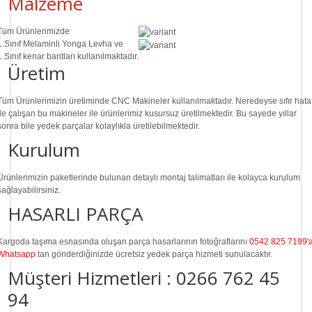
Malzeme
Tüm Ürünlerimizde
1.Sınıf
Melaminli Yonga Levha ve
1.Sınıf
kenar bantları kullanılmaktadır.
Üretim
Tüm Ürünlerimizin üretiminde
CNC Makine
ler kullanılmaktadır. Neredeyse sıfır hata
ile çalışan bu makineler ile ürünlerimiz kusursuz üretilmektedir. Bu sayede
yıllar
sonra
bile
yedek parçalar
kolaylıkla üretilebilmektedir.
Kurulum
Ürünlerimizin paketlerinde bulunan
detaylı montaj talimatları
ile kolayca kurulum
sağlayabilirsiniz.
HASARLI PARÇA
Kargoda taşıma esnasında oluşan parça hasarlarının fotoğraflarını
0542 825 7199'
Whatsapp
tan gönderdiğinizde ücretsiz yedek parça hizmeti sunulacaktır.
Müşteri Hizmetleri :
0266 762 45
94