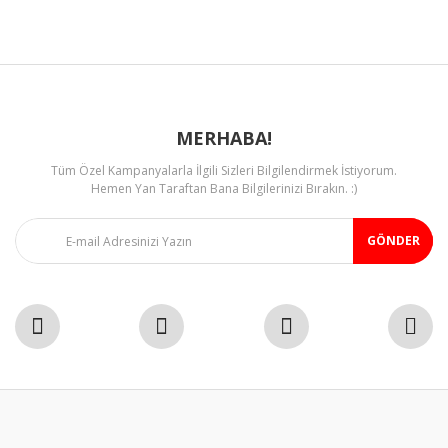
Ürün fiyatı diğer sitelerden daha pahalı.
Bu ürüne benzer farklı alternatifler olmalı.
MERHABA!
Tüm Özel Kampanyalarla İlgili Sizleri Bilgilendirmek İstiyorum.
Gönder
Hemen Yan Taraftan Bana Bilgilerinizi Bırakın. :)
GÖNDER