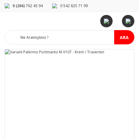
0 (266)
762 45 94
0 542 825 71 99
ARA