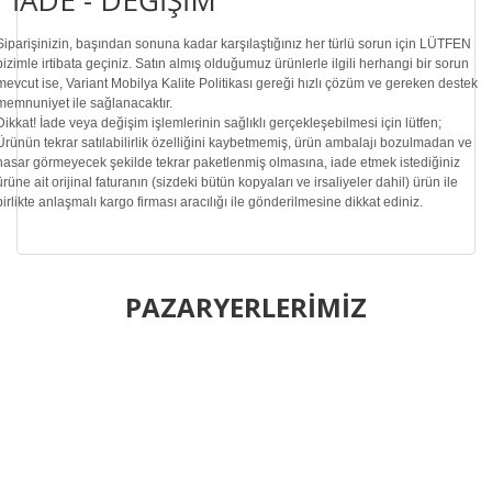
İADE - DEĞİŞİM
Siparişinizin, başından sonuna kadar karşılaştığınız her türlü sorun için LÜTFEN
bizimle irtibata geçiniz. Satın almış olduğumuz ürünlerle ilgili herhangi bir sorun
mevcut ise, Variant Mobilya Kalite Politikası gereği hızlı çözüm ve gereken destek
memnuniyet ile sağlanacaktır.
Dikkat!
İade veya değişim işlemlerinin sağlıklı gerçekleşebilmesi için lütfen;
Ürünün tekrar satılabilirlik özelliğini kaybetmemiş, ürün ambalajı bozulmadan ve
hasar görmeyecek şekilde tekrar paketlenmiş olmasına, iade etmek istediğiniz
ürüne ait orijinal faturanın (sizdeki bütün kopyaları ve irsaliyeler dahil) ürün ile
birlikte anlaşmalı kargo firması aracılığı ile gönderilmesine dikkat ediniz.
Bu ürünün fiyat bilgisi, resim, ürün açıklamalarında ve diğer
konularda yetersiz gördüğünüz noktaları öneri formunu
PAZARYERLERİMİZ
Bu ürüne ilk yorumu siz yapın!
kullanarak tarafımıza iletebilirsiniz.
Görüş ve önerileriniz için teşekkür ederiz.
Yorum Yaz
Ürün resmi kalitesiz, bozuk veya görüntülenemiyor.
Ürün açıklamasında eksik bilgiler bulunuyor.
Ürün bilgilerinde hatalar bulunuyor.
Ürün fiyatı diğer sitelerden daha pahalı.