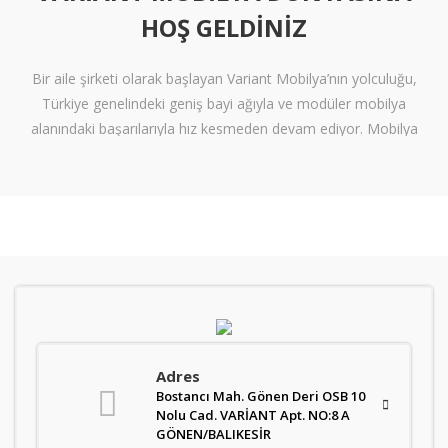
HOŞ GELDINIZ
Bir aile şirketi olarak başlayan Variant Mobilya’nın yolculuğu,
Türkiye genelindeki geniş bayi ağıyla ve modüler mobilya
alanındaki başarılarıyla hız kesmeden devam ediyor. Mobilya
sektöründe alışılmışın ötesine geçen tasarımlara ve klişelerden
arınmış modellere sahip olan Variant Mobilya, içinize sinen ferah
yaşam alanları oluşturmanız için nitelikli mobilya seçeneklerini
beğeninize sunuyor.
Kalite standartlarını yüksek derecede karşılayan itinalı üretim
süreçlerimiz sayesinde mobilyanızdan alacağınız verimi en
tepelere çıkarıyoruz. Kanserojen içermeyen materyallerle üretilen
ve zararsız boyalarla renklendiren mobilyalarımız, gerekli sağlık
Adres
standartlarını da karşılar nitelikte. Sağlam işçilik ve kaliteli bir
Bostancı Mah. Gönen Deri OSB 10
üretimin sonucu olarak üretilen ürünler, uzun ömürlü bir kullanım
Nolu Cad. VARİANT Apt. NO:8 A
vadediyor. Variant’ın ürün gamı ise oldukça geniş. Modüler ve
GÖNEN/BALIKESİR