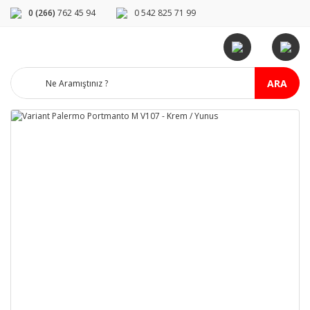
0 (266)
762 45 94
0 542 825 71 99
ARA