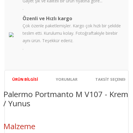
Gayet şık ve kaliteli bir ürün fiyatına göre...
.
Özenli ve Hızlı kargo
Çok özenle paketlemişler. Kargo çok hızlı bir şekilde
teslim etti. Kurulumu kolay. Fotoğraftakiyle birebir
aynı ürün. Teşekkür ederiz.
.
ÜRÜN BILGISI
YORUMLAR
TAKSIT SEÇENEKLER
Palermo Portmanto M V107 - Krem
/ Yunus
Malzeme