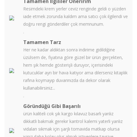
Tamamen İlgililer Öneririm
Resimdeki krem yerler ceviz renginde geldi o yüzden
iade etmek zorunda kaldım ama satıcı çok ilgilendi ve
doğru rengi gönderdiler çok memnunum.
.
Tamamen Tarz
Her ne kadar aldıktan sonra indirime gidildiğine
üzülsem de, fiyatına göre güzel bir ürün gerçekten,
hem şık hemde gösterişli duruyor, içerisindeki
kutucuklar ayrı bir hava katıyor ama dilerseniz kitaplık
rafına koymayıp duvarınızda da dekor olarak
kullanabilirsiniz...
.
Göründüğü Gibi Başarılı
ürün kaliteli cok şık kargo kılavuz basarlı yanlız
dıkkatli bakmak gerekır kantrol kalemi yaterli yanlız
vidaları sıkmak için şarjlı tornavida matkap olursa
işiniz daha kolay olur almak istiyenlere tavsiye