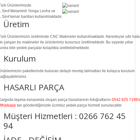
Tüm Ürünlerimizde
1.Sınıf
Melaminli Yonga Levha ve
1.Sınıf
kenar bantları kullanılmaktadır.
Üretim
Tüm Ürünlerimizin üretiminde
CNC Makine
ler kullanılmaktadır. Neredeyse sıfır hata
ile çalışan bu makineler ile ürünlerimiz kusursuz üretilmektedir. Bu sayede
yıllar
sonra
bile
yedek parçalar
kolaylıkla üretilebilmektedir.
Kurulum
Ürünlerimizin paketlerinde bulunan
detaylı montaj talimatları
ile kolayca kurulum
sağlayabilirsiniz.
HASARLI PARÇA
Kargoda taşıma esnasında oluşan parça hasarlarının fotoğraflarını
0542 825 7199'
Whatsapp
tan gönderdiğinizde ücretsiz yedek parça hizmeti sunulacaktır.
Müşteri Hizmetleri :
0266 762 45
94