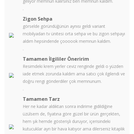
geliyor memnun kalırsınız ben memnun kaldım.
.
Zigon Sehpa
görselde göründüğünün aynısı geldi variant
mobilyadan tv ünitesi orta sehpa ve bu zigon sehpayı
aldım hepsindende çoooook memnun kaldım.
.
Tamamen İlgililer Öneririm
Resimdeki krem yerler ceviz renginde geldi o yüzden
iade etmek zorunda kaldım ama satıcı çok ilgilendi ve
doğru rengi gönderdiler çok memnunum.
.
Tamamen Tarz
Her ne kadar aldıktan sonra indirime gidildiğine
üzülsem de, fiyatına göre güzel bir ürün gerçekten,
hem şık hemde gösterişli duruyor, içerisindeki
kutucuklar ayrı bir hava katıyor ama dilerseniz kitaplık