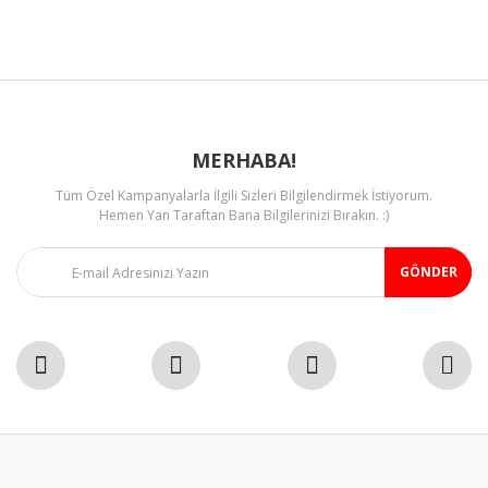
Ürün fiyatı diğer sitelerden daha pahalı.
Bu ürüne benzer farklı alternatifler olmalı.
MERHABA!
Tüm Özel Kampanyalarla İlgili Sizleri Bilgilendirmek İstiyorum.
Gönder
Hemen Yan Taraftan Bana Bilgilerinizi Bırakın. :)
GÖNDER