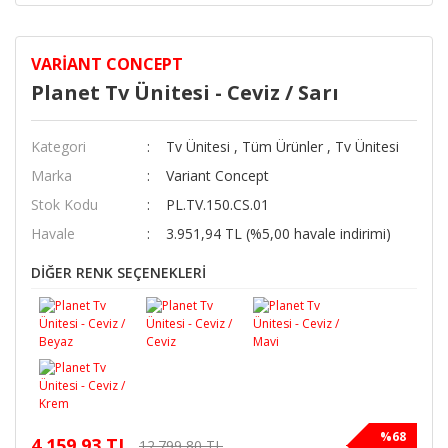
VARIANT CONCEPT
Planet Tv Ünitesi - Ceviz / Sarı
Kategori
Tv Ünitesi
,
Tüm Ürünler
,
Tv Ünitesi
Marka
Variant Concept
Stok Kodu
PL.TV.150.CS.01
Havale
3.951,94 TL (%5,00 havale indirimi)
DİĞER RENK SEÇENEKLERİ
%68
4.159,93 TL
12.799,80 TL