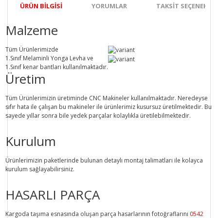
ÜRÜN BILGISI
YORUMLAR
TAKSIT SEÇENEKLER
Malzeme
Tüm Ürünlerimizde
1.Sınıf
Melaminli Yonga Levha ve
1.Sınıf
kenar bantları kullanılmaktadır.
Üretim
Tüm Ürünlerimizin üretiminde
CNC Makine
ler kullanılmaktadır. Neredeyse
sıfır hata ile çalışan bu makineler ile ürünlerimiz kusursuz üretilmektedir. Bu
sayede
yıllar sonra
bile
yedek parçalar
kolaylıkla üretilebilmektedir.
Kurulum
Ürünlerimizin paketlerinde bulunan
detaylı montaj talimatları
ile kolayca
kurulum sağlayabilirsiniz.
HASARLI PARÇA
Kargoda taşıma esnasında oluşan parça hasarlarının fotoğraflarını
0542