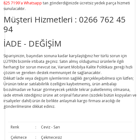
825 7199'a Whatsapp
tan gönderdiğinizde ücretsiz yedek parça hizmeti
sunulacaktır.
Müşteri Hizmetleri :
0266 762 45
94
İADE - DEĞİŞİM
Siparişinizin, başından sonuna kadar karşılaştığınız her türlü sorun için
LÜTFEN bizimle irtibata geçiniz. Satın almış olduğumuz ürünlerle ilgili
herhangi bir sorun mevcut ise, Variant Mobilya Kalite Politikası gereği hızlı
çözüm ve gereken destek memnuniyet ile sağlanacaktır.
Dikkat!
İade veya değişim işlemlerinin sağlıklı gerçekleşebilmesi için lütfen;
Ürünün tekrar satılabilirlik özelliğini kaybetmemiş, ürün ambalajı
bozulmadan ve hasar görmeyecek şekilde tekrar paketlenmiş olmasına,
iade etmek istediğiniz ürüne ait orijinal faturanın (sizdeki bütün kopyaları ve
irsaliyeler dahil) ürün ile birlikte anlaşmalı kargo firması aracılığı ile
gönderilmesine dikkat ediniz.
Renk
:
Ceviz - Sarı
Çekmece
:
Çekmecesiz