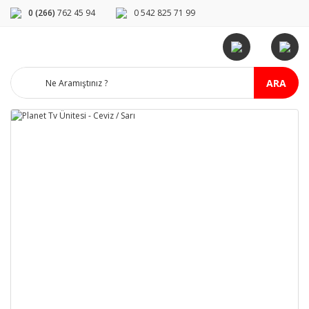
0 (266)
762 45 94
0 542 825 71 99
ARA