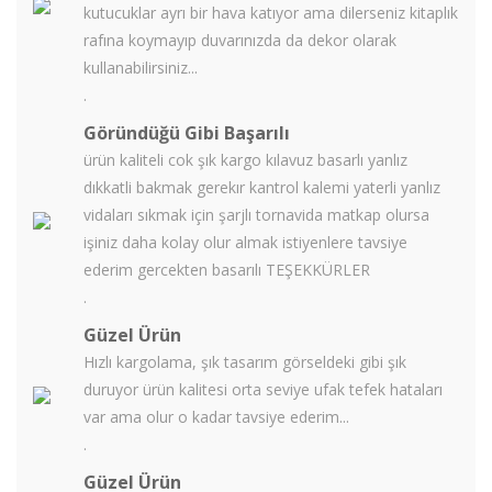
kutucuklar ayrı bir hava katıyor ama dilerseniz kitaplık
rafına koymayıp duvarınızda da dekor olarak
kullanabilirsiniz...
.
Göründüğü Gibi Başarılı
ürün kaliteli cok şık kargo kılavuz basarlı yanlız
dıkkatli bakmak gerekır kantrol kalemi yaterli yanlız
vidaları sıkmak için şarjlı tornavida matkap olursa
işiniz daha kolay olur almak istiyenlere tavsiye
ederim gercekten basarılı TEŞEKKÜRLER
.
Güzel Ürün
Hızlı kargolama, şık tasarım görseldeki gibi şık
duruyor ürün kalitesi orta seviye ufak tefek hataları
var ama olur o kadar tavsiye ederim...
.
Güzel Ürün