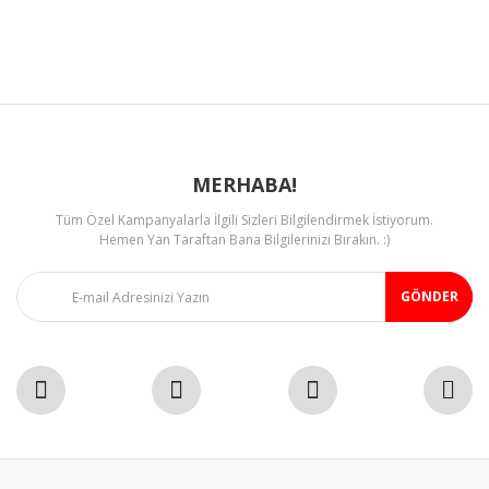
Ürün bilgilerinde hatalar bulunuyor.
Ürün fiyatı diğer sitelerden daha pahalı.
Bu ürüne benzer farklı alternatifler olmalı.
MERHABA!
Tüm Özel Kampanyalarla İlgili Sizleri Bilgilendirmek İstiyorum.
Gönder
Hemen Yan Taraftan Bana Bilgilerinizi Bırakın. :)
GÖNDER