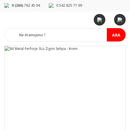
0 (266)
762 45 94
0 542 825 71 99
ARA