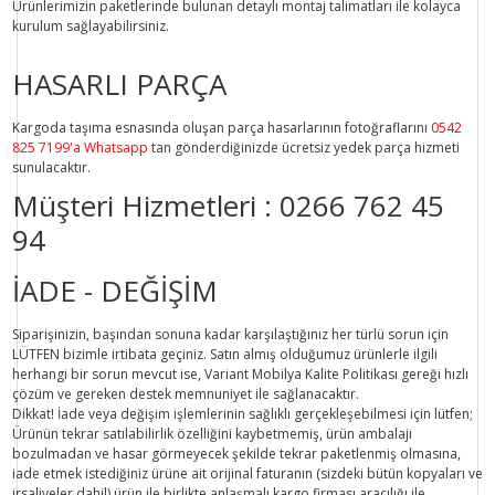
Ürünlerimizin paketlerinde bulunan
detaylı montaj talimatları
ile kolayca
kurulum sağlayabilirsiniz.
HASARLI PARÇA
Kargoda taşıma esnasında oluşan parça hasarlarının fotoğraflarını
0542
825 7199'a Whatsapp
tan gönderdiğinizde ücretsiz yedek parça hizmeti
sunulacaktır.
Müşteri Hizmetleri :
0266 762 45
94
İADE - DEĞİŞİM
Siparişinizin, başından sonuna kadar karşılaştığınız her türlü sorun için
LÜTFEN bizimle irtibata geçiniz. Satın almış olduğumuz ürünlerle ilgili
herhangi bir sorun mevcut ise, Variant Mobilya Kalite Politikası gereği hızlı
çözüm ve gereken destek memnuniyet ile sağlanacaktır.
Dikkat!
İade veya değişim işlemlerinin sağlıklı gerçekleşebilmesi için lütfen;
Ürünün tekrar satılabilirlik özelliğini kaybetmemiş, ürün ambalajı
bozulmadan ve hasar görmeyecek şekilde tekrar paketlenmiş olmasına,
iade etmek istediğiniz ürüne ait orijinal faturanın (sizdeki bütün kopyaları ve
irsaliyeler dahil) ürün ile birlikte anlaşmalı kargo firması aracılığı ile