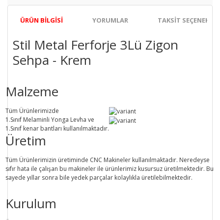
ÜRÜN BILGISI
YORUMLAR
TAKSIT SEÇENEKLER
Stil Metal Ferforje 3Lü Zigon
Sehpa - Krem
Malzeme
Tüm Ürünlerimizde
1.Sınıf
Melaminli Yonga Levha ve
1.Sınıf
kenar bantları kullanılmaktadır.
Üretim
Tüm Ürünlerimizin üretiminde
CNC Makine
ler kullanılmaktadır. Neredeyse
sıfır hata ile çalışan bu makineler ile ürünlerimiz kusursuz üretilmektedir. Bu
sayede
yıllar sonra
bile
yedek parçalar
kolaylıkla üretilebilmektedir.
Kurulum