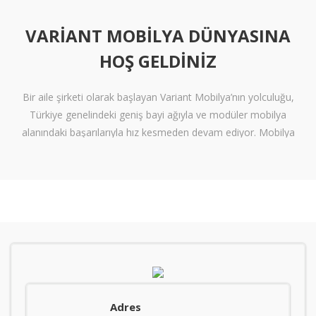
VARIANT MOBILYA DÜNYASINA
HOŞ GELDINIZ
Bir aile şirketi olarak başlayan Variant Mobilya’nın yolculuğu,
Türkiye genelindeki geniş bayi ağıyla ve modüler mobilya
alanındaki başarılarıyla hız kesmeden devam ediyor. Mobilya
sektöründe alışılmışın ötesine geçen tasarımlara ve klişelerden
arınmış modellere sahip olan Variant Mobilya, içinize sinen ferah
yaşam alanları oluşturmanız için nitelikli mobilya seçeneklerini
beğeninize sunuyor.
Kalite standartlarını yüksek derecede karşılayan itinalı üretim
süreçlerimiz sayesinde mobilyanızdan alacağınız verimi en
tepelere çıkarıyoruz. Kanserojen içermeyen materyallerle üretilen
ve zararsız boyalarla renklendiren mobilyalarımız, gerekli sağlık
Adres
standartlarını da karşılar nitelikte. Sağlam işçilik ve kaliteli bir