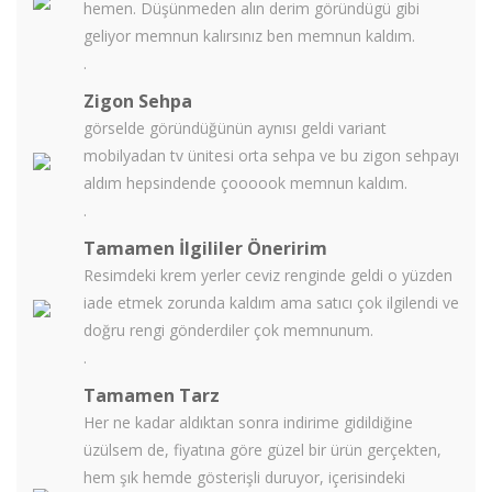
hemen. Düşünmeden alın derim göründügü gibi
geliyor memnun kalırsınız ben memnun kaldım.
.
Zigon Sehpa
görselde göründüğünün aynısı geldi variant
mobilyadan tv ünitesi orta sehpa ve bu zigon sehpayı
aldım hepsindende çoooook memnun kaldım.
.
Tamamen İlgililer Öneririm
Resimdeki krem yerler ceviz renginde geldi o yüzden
iade etmek zorunda kaldım ama satıcı çok ilgilendi ve
doğru rengi gönderdiler çok memnunum.
.
Tamamen Tarz
Her ne kadar aldıktan sonra indirime gidildiğine
üzülsem de, fiyatına göre güzel bir ürün gerçekten,
hem şık hemde gösterişli duruyor, içerisindeki