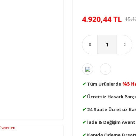
4.920,44 TL
15.1
✔
Tüm Ürünlerde
%5 H
✔
Ücretsiz Hasarlı Parç
✔
24 Saate Ücretsiz Ka
✔
İade & Değişim Avanta
✔
Kapıda Ödeme Fırsat