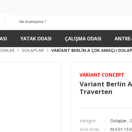
ASI
YATAK ODASI
ÇALIŞMA ODASI
ANTRE
RÜNLER
DOLAPLAR
VARIANT BERLIN A ÇOK AMAÇLI DOLAP 
VARIANT CONCEPT
Variant Berlin A
Traverten
Kategori
Dolaplar
,
Stok Kodu
M.V.01.13.