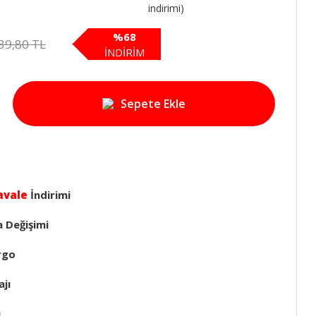
indirimi)
%68
39,80 TL
İNDİRİM
Sepete Ekle
avale
İndirimi
a Değişimi
rgo
jı
ı