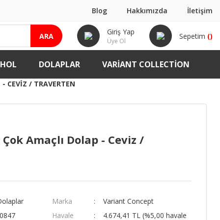
Blog
Hakkımızda
İletişim
Giriş Yap
ARA
Sepetim
(
)
Üye Ol
-HOL
DOLAPLAR
VARIANT COLLECTION
- CEVIZ / TRAVERTEN
 Çok Amaçlı Dolap - Ceviz /
Dolaplar
Marka
Variant Concept
00847
Havale
4.674,41 TL (%5,00 havale