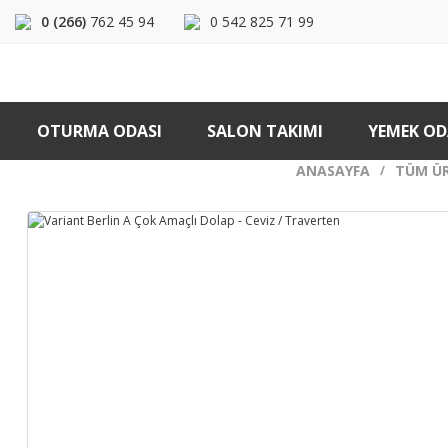
0 (266)
762 45 94
0 542 825 71 99
OTURMA ODASI
SALON TAKIMI
YEMEK OD
ANASAYFA
TÜM Ü