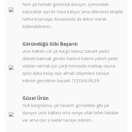
hem şık hemde gösterişli duruyor, içerisindeki
kutucuklar ayrı bir hava katıyor ama dilerseniz kitaplık
rafına koymayıp duvarınızda da dekor olarak
kullanabilirsiniz...
.
Göründüğü Gibi Başarılı
ürün kaliteli cok şık kargo kılavuz basarlı yanlız
dıkkatli bakmak gerekır kantrol kalemi yaterli yanlız
vidaları sıkmak için şarjlı tornavida matkap olursa
işiniz daha kolay olur almak istiyenlere tavsiye
ederim gercekten basarılı TEŞEKKÜRLER
.
Güzel Ürün
Hızlı kargolama, şık tasarım görseldeki gibi şık
duruyor ürün kalitesi orta seviye ufak tefek hataları
var ama olur o kadar tavsiye ederim...
.