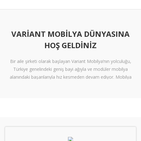
VARIANT MOBILYA DÜNYASINA
HOŞ GELDINIZ
Bir aile şirketi olarak başlayan Variant Mobilya’nın yolculuğu,
Türkiye genelindeki geniş bayi ağıyla ve modüler mobilya
alanındaki başarılarıyla hız kesmeden devam ediyor. Mobilya
sektöründe alışılmışın ötesine geçen tasarımlara ve klişelerden
arınmış modellere sahip olan Variant Mobilya, içinize sinen ferah
yaşam alanları oluşturmanız için nitelikli mobilya seçeneklerini
beğeninize sunuyor.
Kalite standartlarını yüksek derecede karşılayan itinalı üretim
süreçlerimiz sayesinde mobilyanızdan alacağınız verimi en
tepelere çıkarıyoruz. Kanserojen içermeyen materyallerle üretilen