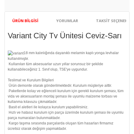
ÜRÜN BILGISI
YORUMLAR
TAKSIT SEÇENEKLER
Variant City Tv Ünitesi Ceviz-Sarı
18 mm kalınlığında dayanıklı melamin kaplı yonga levhalar
kullanılmıştır.
Kullanılan tüm aksesuarlar uzun yıllar sorunsuz bir şekilde
kullanabileceğiniz 1. Sınıf olup, TSE'ye uygundur.
Teslimat ve Kurulum Bilgileri
Ürün demonte olarak gönderilmektedir. Kurulum müşteriye aittir.
Paketlerde kolay ve eğlenceli kurulum için gerekli kurulum şeması, tüm
vida ve aksesuarların montaj şeması ile uyumlu malzeme torbası ve
kullanma kılavuzu çıkmaktadır.
Basit el aletleri ile kolayca kurulum yapabilirsiniz.
Hızlı ve hatasız kurulum için parça üzerinde kurulum şeması ile uyumlu
parça numaraları bulunmaktadır.
Kargo taşıma sırasında parçalarda oluşan tüm hasarları firmamız
ücretsiz olarak değişim yapmaktadır.