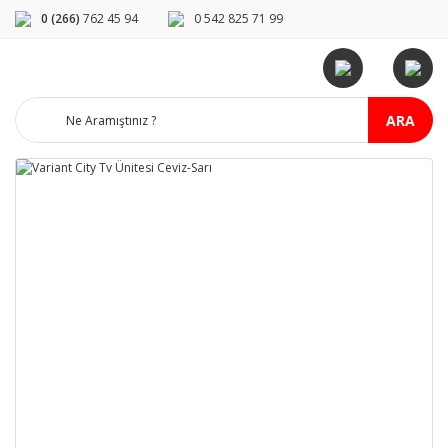
0 (266)
762 45 94
0 542 825 71 99
ARA