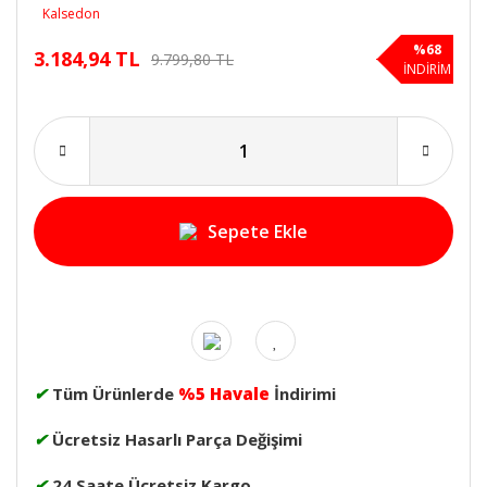
%68
3.184,94 TL
9.799,80 TL
İNDİRİM
Sepete Ekle
✔
Tüm Ürünlerde
%5 Havale
İndirimi
✔
Ücretsiz Hasarlı Parça Değişimi
✔
24 Saate Ücretsiz Kargo