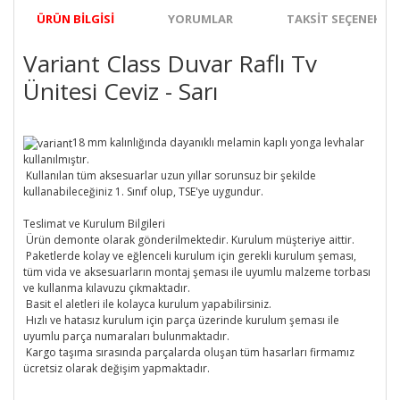
ÜRÜN BILGISI
YORUMLAR
TAKSIT SEÇENEKLER
Variant Class Duvar Raflı Tv
Ünitesi Ceviz - Sarı
18 mm kalınlığında dayanıklı melamin kaplı yonga levhalar
kullanılmıştır.
Kullanılan tüm aksesuarlar uzun yıllar sorunsuz bir şekilde
kullanabileceğiniz 1. Sınıf olup, TSE'ye uygundur.
Teslimat ve Kurulum Bilgileri
Ürün demonte olarak gönderilmektedir. Kurulum müşteriye aittir.
Paketlerde kolay ve eğlenceli kurulum için gerekli kurulum şeması,
tüm vida ve aksesuarların montaj şeması ile uyumlu malzeme torbası
ve kullanma kılavuzu çıkmaktadır.
Basit el aletleri ile kolayca kurulum yapabilirsiniz.
Hızlı ve hatasız kurulum için parça üzerinde kurulum şeması ile
uyumlu parça numaraları bulunmaktadır.
Kargo taşıma sırasında parçalarda oluşan tüm hasarları firmamız
ücretsiz olarak değişim yapmaktadır.