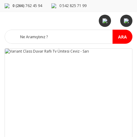
0 (266)
762 45 94
0 542 825 71 99
ARA