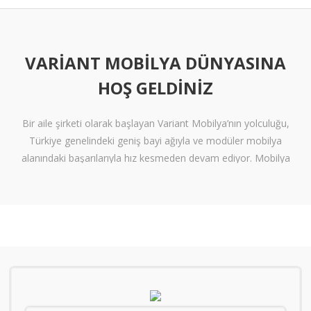
VARIANT MOBILYA DÜNYASINA
HOŞ GELDINIZ
Bir aile şirketi olarak başlayan Variant Mobilya’nın yolculuğu,
Türkiye genelindeki geniş bayi ağıyla ve modüler mobilya
alanındaki başarılarıyla hız kesmeden devam ediyor. Mobilya
sektöründe alışılmışın ötesine geçen tasarımlara ve klişelerden
arınmış modellere sahip olan Variant Mobilya, içinize sinen ferah
yaşam alanları oluşturmanız için nitelikli mobilya seçeneklerini
beğeninize sunuyor.
Kalite standartlarını yüksek derecede karşılayan itinalı üretim
süreçlerimiz sayesinde mobilyanızdan alacağınız verimi en
tepelere çıkarıyoruz. Kanserojen içermeyen materyallerle üretilen