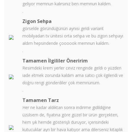
geliyor memnun kalırsınız ben memnun kaldım.
.
Zigon Sehpa
görselde göründüğünün aynısı geldi variant
mobilyadan tv ünitesi orta sehpa ve bu zigon sehpayı
aldım hepsindende çoooook memnun kaldım.
.
Tamamen İlgililer Öneririm
Resimdeki krem yerler ceviz renginde geldi o yüzden
iade etmek zorunda kaldım ama satıcı çok ilgilendi ve
doğru rengi gönderdiler çok memnunum.
.
Tamamen Tarz
Her ne kadar aldıktan sonra indirime gidildiğine
üzülsem de, fiyatına göre güzel bir ürün gerçekten,
hem şık hemde gösterişli duruyor, içerisindeki
kutucuklar ayrı bir hava katıyor ama dilerseniz kitaplık