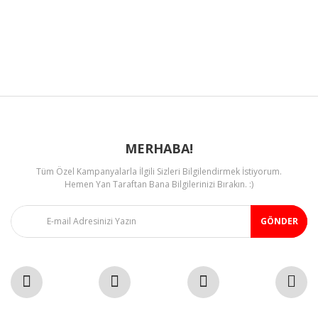
Ürün resmi kalitesiz, bozuk veya görüntülenemiyor.
Ürün açıklamasında eksik bilgiler bulunuyor.
Ürün bilgilerinde hatalar bulunuyor.
Ürün fiyatı diğer sitelerden daha pahalı.
Bu ürüne benzer farklı alternatifler olmalı.
MERHABA!
Tüm Özel Kampanyalarla İlgili Sizleri Bilgilendirmek İstiyorum.
Gönder
Hemen Yan Taraftan Bana Bilgilerinizi Bırakın. :)
GÖNDER