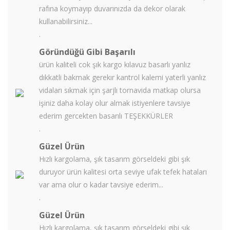
rafına koymayıp duvarınızda da dekor olarak
kullanabilirsiniz...
.
Göründüğü Gibi Başarılı
ürün kaliteli cok şık kargo kılavuz basarlı yanlız
dıkkatli bakmak gerekır kantrol kalemi yaterli yanlız
vidaları sıkmak için şarjlı tornavida matkap olursa
işiniz daha kolay olur almak istiyenlere tavsiye
ederim gercekten basarılı TEŞEKKÜRLER
.
Güzel Ürün
Hızlı kargolama, şık tasarım görseldeki gibi şık
duruyor ürün kalitesi orta seviye ufak tefek hataları
var ama olur o kadar tavsiye ederim...
.
Güzel Ürün
Hızlı kargolama, şık tasarım görseldeki gibi şık