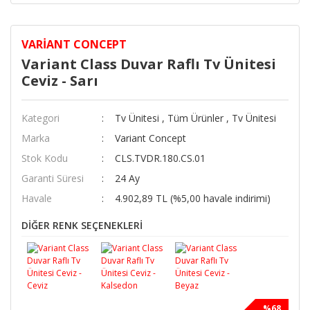
VARIANT CONCEPT
Variant Class Duvar Raflı Tv Ünitesi
Ceviz - Sarı
Kategori
Tv Ünitesi
,
Tüm Ürünler
,
Tv Ünitesi
Marka
Variant Concept
Stok Kodu
CLS.TVDR.180.CS.01
Garanti Süresi
24 Ay
Havale
4.902,89 TL (%5,00 havale indirimi)
DİĞER RENK SEÇENEKLERİ
%68