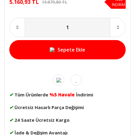
5.160,93 TL
15.879,80 TL
İNDİRİM
Sepete Ekle
✔
Tüm Ürünlerde
%5 Havale
İndirimi
✔
Ücretsiz Hasarlı Parça Değişimi
✔
24 Saate Ücretsiz Kargo
✔
İade & Değişim Avantajı