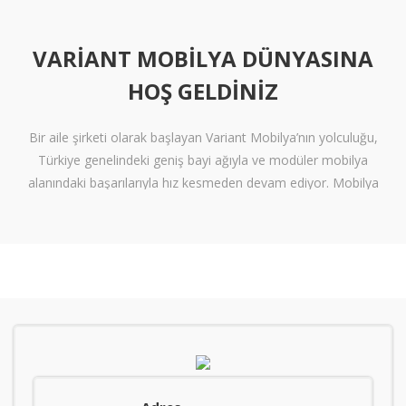
VARIANT MOBILYA DÜNYASINA
HOŞ GELDINIZ
Bir aile şirketi olarak başlayan Variant Mobilya’nın yolculuğu,
Türkiye genelindeki geniş bayi ağıyla ve modüler mobilya
alanındaki başarılarıyla hız kesmeden devam ediyor. Mobilya
sektöründe alışılmışın ötesine geçen tasarımlara ve klişelerden
arınmış modellere sahip olan Variant Mobilya, içinize sinen ferah
yaşam alanları oluşturmanız için nitelikli mobilya seçeneklerini
beğeninize sunuyor.
Kalite standartlarını yüksek derecede karşılayan itinalı üretim
süreçlerimiz sayesinde mobilyanızdan alacağınız verimi en
tepelere çıkarıyoruz. Kanserojen içermeyen materyallerle üretilen
ve zararsız boyalarla renklendiren mobilyalarımız, gerekli sağlık