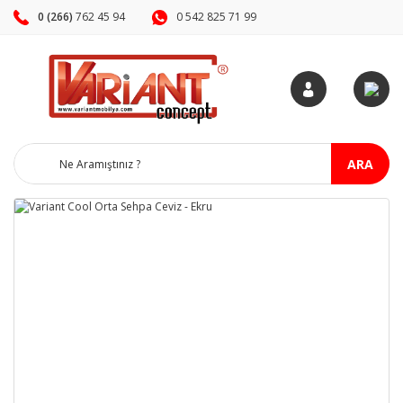
0 (266)
762 45 94
0 542 825 71 99
ARA