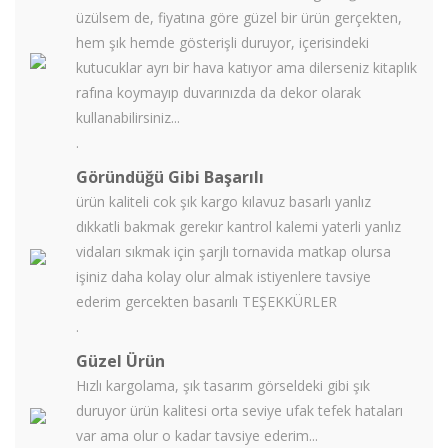
üzülsem de, fiyatına göre güzel bir ürün gerçekten,
hem şık hemde gösterişli duruyor, içerisindeki
kutucuklar ayrı bir hava katıyor ama dilerseniz kitaplık
rafına koymayıp duvarınızda da dekor olarak
kullanabilirsiniz...
.
Göründüğü Gibi Başarılı
ürün kaliteli cok şık kargo kılavuz basarlı yanlız
dıkkatli bakmak gerekır kantrol kalemi yaterli yanlız
vidaları sıkmak için şarjlı tornavida matkap olursa
işiniz daha kolay olur almak istiyenlere tavsiye
ederim gercekten basarılı TEŞEKKÜRLER
.
Güzel Ürün
Hızlı kargolama, şık tasarım görseldeki gibi şık
duruyor ürün kalitesi orta seviye ufak tefek hataları
var ama olur o kadar tavsiye ederim...