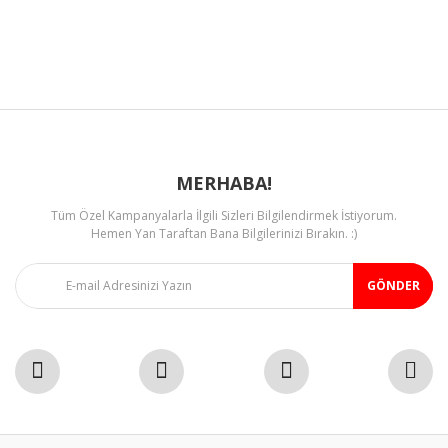
Ürün açıklamasında eksik bilgiler bulunuyor.
Ürün bilgilerinde hatalar bulunuyor.
Ürün fiyatı diğer sitelerden daha pahalı.
Bu ürüne benzer farklı alternatifler olmalı.
MERHABA!
Tüm Özel Kampanyalarla İlgili Sizleri Bilgilendirmek İstiyorum.
Gönder
Hemen Yan Taraftan Bana Bilgilerinizi Bırakın. :)
GÖNDER