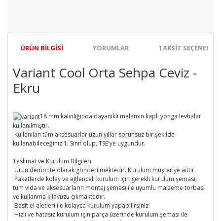
ÜRÜN BILGISI
YORUMLAR
TAKSIT SEÇENEKLER
Variant Cool Orta Sehpa Ceviz -
Ekru
18 mm kalınlığında dayanıklı melamin kaplı yonga levhalar
kullanılmıştır.
Kullanılan tüm aksesuarlar uzun yıllar sorunsuz bir şekilde
kullanabileceğiniz 1. Sınıf olup, TSE'ye uygundur.
Teslimat ve Kurulum Bilgileri
Ürün demonte olarak gönderilmektedir. Kurulum müşteriye aittir.
Paketlerde kolay ve eğlenceli kurulum için gerekli kurulum şeması,
tüm vida ve aksesuarların montaj şeması ile uyumlu malzeme torbası
ve kullanma kılavuzu çıkmaktadır.
Basit el aletleri ile kolayca kurulum yapabilirsiniz.
Hızlı ve hatasız kurulum için parça üzerinde kurulum şeması ile