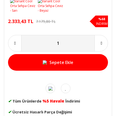
%68
2.333,43 TL
7.179,80 TL
İNDİRİM
Sepete Ekle
✔
Tüm Ürünlerde
%5 Havale
İndirimi
✔
Ücretsiz Hasarlı Parça Değişimi