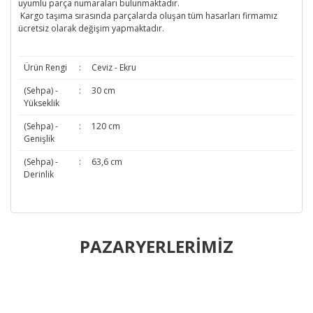
uyumlu parça numaraları bulunmaktadır.
Kargo taşıma sırasında parçalarda oluşan tüm hasarları firmamız
ücretsiz olarak değişim yapmaktadır.
Ürün Rengi
:
Ceviz - Ekru
(Sehpa) -
:
30 cm
Yükseklik
(Sehpa) -
:
120 cm
Genişlik
(Sehpa) -
:
63,6 cm
Derinlik
Bu ürünün fiyat bilgisi, resim, ürün açıklamalarında ve diğer
konularda yetersiz gördüğünüz noktaları öneri formunu
PAZARYERLERİMİZ
Bu ürüne ilk yorumu siz yapın!
kullanarak tarafımıza iletebilirsiniz.
Görüş ve önerileriniz için teşekkür ederiz.
Yorum Yaz
Ürün resmi kalitesiz, bozuk veya görüntülenemiyor.