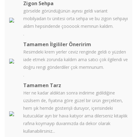
Zigon Sehpa
görselde göründüğünün aynısı geldi variant
mobilyadan tv ünitesi orta sehpa ve bu zigon sehpayı
aldım hepsindende çoooook memnun kaldım.
.
Tamamen İlgililer Öneririm
Resimdeki krem yerler ceviz renginde geldi o yüzden
iade etmek zorunda kaldım ama satıcı çok ilgilendi ve
doğru rengi gönderdiler çok memnunum.
.
Tamamen Tarz
Her ne kadar aldıktan sonra indirime gidildiğine
üzülsem de, fiyatına göre güzel bir ürün gerçekten,
hem şık hemde gösterişli duruyor, içerisindeki
kutucuklar ayrı bir hava katıyor ama dilerseniz kitaplık
rafına koymayıp duvarınızda da dekor olarak
kullanabilirsiniz...