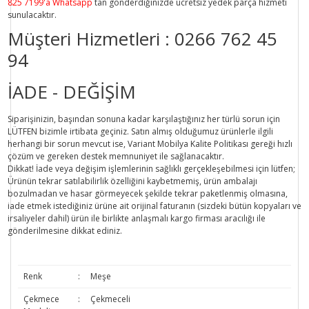
825 7199'a Whatsapp
tan gönderdiğinizde ücretsiz yedek parça hizmeti
sunulacaktır.
Müşteri Hizmetleri :
0266 762 45
94
İADE - DEĞİŞİM
Siparişinizin, başından sonuna kadar karşılaştığınız her türlü sorun için
LÜTFEN bizimle irtibata geçiniz. Satın almış olduğumuz ürünlerle ilgili
herhangi bir sorun mevcut ise, Variant Mobilya Kalite Politikası gereği hızlı
çözüm ve gereken destek memnuniyet ile sağlanacaktır.
Dikkat!
İade veya değişim işlemlerinin sağlıklı gerçekleşebilmesi için lütfen;
Ürünün tekrar satılabilirlik özelliğini kaybetmemiş, ürün ambalajı
bozulmadan ve hasar görmeyecek şekilde tekrar paketlenmiş olmasına,
iade etmek istediğiniz ürüne ait orijinal faturanın (sizdeki bütün kopyaları ve
irsaliyeler dahil) ürün ile birlikte anlaşmalı kargo firması aracılığı ile
gönderilmesine dikkat ediniz.
Renk
:
Meşe
Çekmece
:
Çekmeceli