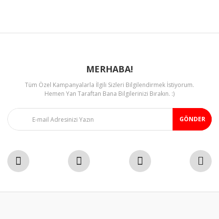
Ürün fiyatı diğer sitelerden daha pahalı.
Bu ürüne benzer farklı alternatifler olmalı.
MERHABA!
Tüm Özel Kampanyalarla İlgili Sizleri Bilgilendirmek İstiyorum.
Gönder
Hemen Yan Taraftan Bana Bilgilerinizi Bırakın. :)
GÖNDER