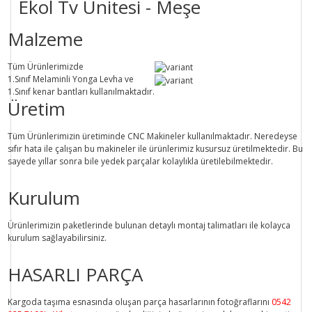
Ekol Tv Ünitesi - Meşe
Malzeme
Tüm Ürünlerimizde
1.Sınıf
Melaminli Yonga Levha ve
1.Sınıf
kenar bantları kullanılmaktadır.
Üretim
Tüm Ürünlerimizin üretiminde
CNC Makine
ler kullanılmaktadır. Neredeyse
sıfır hata ile çalışan bu makineler ile ürünlerimiz kusursuz üretilmektedir. Bu
sayede
yıllar sonra
bile
yedek parçalar
kolaylıkla üretilebilmektedir.
Kurulum
Ürünlerimizin paketlerinde bulunan
detaylı montaj talimatları
ile kolayca
kurulum sağlayabilirsiniz.
HASARLI PARÇA
Kargoda taşıma esnasında oluşan parça hasarlarının fotoğraflarını
0542