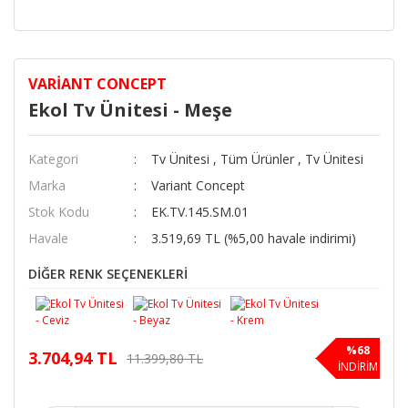
VARIANT CONCEPT
Ekol Tv Ünitesi - Meşe
Kategori
Tv Ünitesi
,
Tüm Ürünler
,
Tv Ünitesi
Marka
Variant Concept
Stok Kodu
EK.TV.145.SM.01
Havale
3.519,69 TL (%5,00 havale indirimi)
DİĞER RENK SEÇENEKLERİ
%68
3.704,94 TL
11.399,80 TL
İNDİRİM