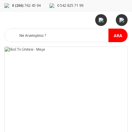
0 (266)
762 45 94
0 542 825 71 99
ARA