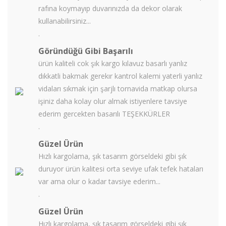
rafına koymayıp duvarınızda da dekor olarak
kullanabilirsiniz...
.
Göründüğü Gibi Başarılı
ürün kaliteli cok şık kargo kılavuz basarlı yanlız
dıkkatli bakmak gerekır kantrol kalemi yaterli yanlız
vidaları sıkmak için şarjlı tornavida matkap olursa
işiniz daha kolay olur almak istiyenlere tavsiye
ederim gercekten basarılı TEŞEKKÜRLER
.
Güzel Ürün
Hızlı kargolama, şık tasarım görseldeki gibi şık
duruyor ürün kalitesi orta seviye ufak tefek hataları
var ama olur o kadar tavsiye ederim...
.
Güzel Ürün
Hızlı kargolama, şık tasarım görseldeki gibi şık