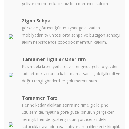
geliyor memnun kalırsınız ben memnun kaldım.
.
Zigon Sehpa
görselde göründüğünün aynısı geldi variant
mobilyadan tv ünitesi orta sehpa ve bu zigon sehpayı
aldım hepsindende çoooook memnun kaldım.
.
Tamamen İlgililer Öneririm
Resimdeki krem yerler ceviz renginde geldi o yüzden
iade etmek zorunda kaldım ama satıcı çok ilgilendi ve
doğru rengi gönderdiler çok memnunum.
.
Tamamen Tarz
Her ne kadar aldıktan sonra indirime gidildiğine
üzülsem de, fiyatına göre güzel bir ürün gerçekten,
hem şık hemde gösterişli duruyor, içerisindeki
kutucuklar ayrı bir hava katıyor ama dilerseniz kitaplık