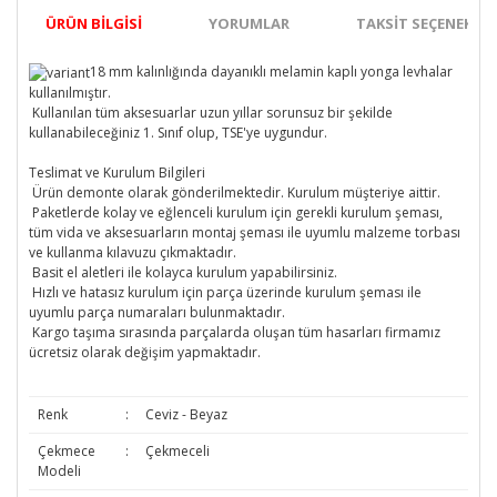
ÜRÜN BILGISI
YORUMLAR
TAKSIT SEÇENEKLER
18 mm kalınlığında dayanıklı melamin kaplı yonga levhalar
kullanılmıştır.
Kullanılan tüm aksesuarlar uzun yıllar sorunsuz bir şekilde
kullanabileceğiniz 1. Sınıf olup, TSE'ye uygundur.
Teslimat ve Kurulum Bilgileri
Ürün demonte olarak gönderilmektedir. Kurulum müşteriye aittir.
Paketlerde kolay ve eğlenceli kurulum için gerekli kurulum şeması,
tüm vida ve aksesuarların montaj şeması ile uyumlu malzeme torbası
ve kullanma kılavuzu çıkmaktadır.
Basit el aletleri ile kolayca kurulum yapabilirsiniz.
Hızlı ve hatasız kurulum için parça üzerinde kurulum şeması ile
uyumlu parça numaraları bulunmaktadır.
Kargo taşıma sırasında parçalarda oluşan tüm hasarları firmamız
ücretsiz olarak değişim yapmaktadır.
Renk
:
Ceviz - Beyaz
Çekmece
:
Çekmeceli
Modeli