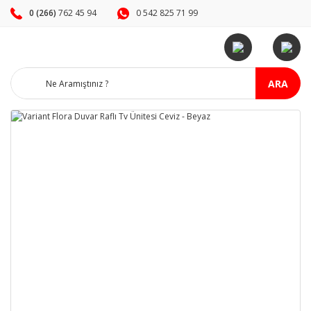
0 (266)
762 45 94
0 542 825 71 99
ARA