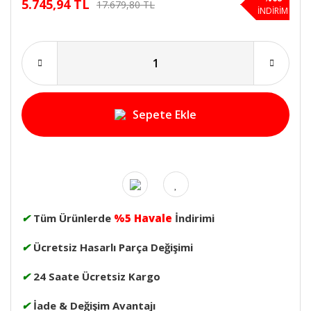
5.745,94 TL
17.679,80 TL
İNDİRİM
Sepete Ekle
✔
Tüm Ürünlerde
%5 Havale
İndirimi
✔
Ücretsiz Hasarlı Parça Değişimi
✔
24 Saate Ücretsiz Kargo
✔
İade & Değişim Avantajı