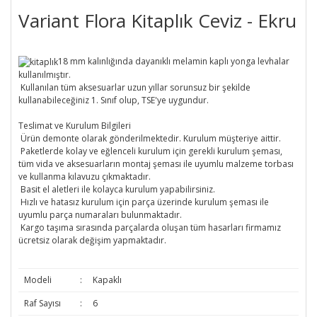
Variant Flora Kitaplık Ceviz - Ekru
18 mm kalınlığında dayanıklı melamin kaplı yonga levhalar
kullanılmıştır.
Kullanılan tüm aksesuarlar uzun yıllar sorunsuz bir şekilde
kullanabileceğiniz 1. Sınıf olup, TSE'ye uygundur.
Teslimat ve Kurulum Bilgileri
Ürün demonte olarak gönderilmektedir. Kurulum müşteriye aittir.
Paketlerde kolay ve eğlenceli kurulum için gerekli kurulum şeması,
tüm vida ve aksesuarların montaj şeması ile uyumlu malzeme torbası
ve kullanma kılavuzu çıkmaktadır.
Basit el aletleri ile kolayca kurulum yapabilirsiniz.
Hızlı ve hatasız kurulum için parça üzerinde kurulum şeması ile
uyumlu parça numaraları bulunmaktadır.
Kargo taşıma sırasında parçalarda oluşan tüm hasarları firmamız
ücretsiz olarak değişim yapmaktadır.
Modeli
:
Kapaklı
Raf Sayısı
:
6