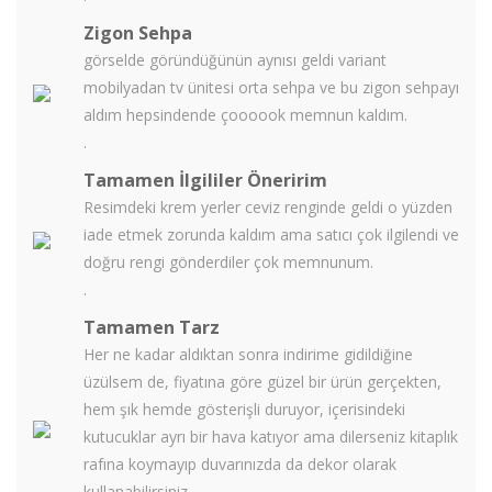
Zigon Sehpa
görselde göründüğünün aynısı geldi variant
mobilyadan tv ünitesi orta sehpa ve bu zigon sehpayı
aldım hepsindende çoooook memnun kaldım.
.
Tamamen İlgililer Öneririm
Resimdeki krem yerler ceviz renginde geldi o yüzden
iade etmek zorunda kaldım ama satıcı çok ilgilendi ve
doğru rengi gönderdiler çok memnunum.
.
Tamamen Tarz
Her ne kadar aldıktan sonra indirime gidildiğine
üzülsem de, fiyatına göre güzel bir ürün gerçekten,
hem şık hemde gösterişli duruyor, içerisindeki
kutucuklar ayrı bir hava katıyor ama dilerseniz kitaplık
rafına koymayıp duvarınızda da dekor olarak
kullanabilirsiniz...