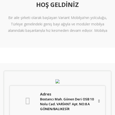
HOŞ GELDINIZ
Bir aile şirketi olarak başlayan Variant Mobilya’nın yolculuğu,
Türkiye genelindeki geniş bayi ağıyla ve modüler mobilya
alanındaki başarılarıyla hız kesmeden devam ediyor. Mobilya
sektöründe alışılmışın ötesine geçen tasarımlara ve klişelerden
arınmış modellere sahip olan Variant Mobilya, içinize sinen ferah
yaşam alanları oluşturmanız için nitelikli mobilya seçeneklerini
beğeninize sunuyor.
Kalite standartlarını yüksek derecede karşılayan itinalı üretim
süreçlerimiz sayesinde mobilyanızdan alacağınız verimi en
tepelere çıkarıyoruz. Kanserojen içermeyen materyallerle üretilen
ve zararsız boyalarla renklendiren mobilyalarımız, gerekli sağlık
Adres
standartlarını da karşılar nitelikte. Sağlam işçilik ve kaliteli bir
Bostancı Mah. Gönen Deri OSB 10
üretimin sonucu olarak üretilen ürünler, uzun ömürlü bir kullanım
Nolu Cad. VARİANT Apt. NO:8 A
vadediyor. Variant’ın ürün gamı ise oldukça geniş. Modüler ve
GÖNEN/BALIKESİR
panel mobilya ürünleri konusunda zengin çeşitliliğe sahip