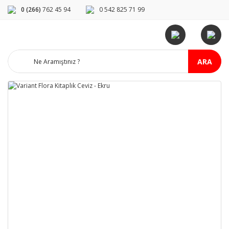
0 (266)
762 45 94
0 542 825 71 99
ARA