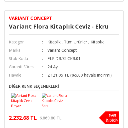
VARIANT CONCEPT
Variant Flora Kitaplık Ceviz - Ekru
Kategori
Kitaplık
,
Tüm Ürünler
,
Kitaplık
Marka
Variant Concept
Stok Kodu
FLR.DR.75.CKR.01
Garanti Süresi
24 Ay
Havale
2.121,05 TL (%5,00 havale indirimi)
DİĞER RENK SEÇENEKLERİ
%68
2.232,68 TL
6.869,80 TL
İNDİRİM