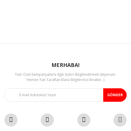
Ürün resmi kalitesiz, bozuk veya görüntülenemiyor.
Ürün açıklamasında eksik bilgiler bulunuyor.
Ürün bilgilerinde hatalar bulunuyor.
Ürün fiyatı diğer sitelerden daha pahalı.
Bu ürüne benzer farklı alternatifler olmalı.
MERHABA!
Tüm Özel Kampanyalarla İlgili Sizleri Bilgilendirmek İstiyorum.
Gönder
Hemen Yan Taraftan Bana Bilgilerinizi Bırakın. :)
GÖNDER