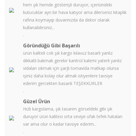
hem şık hemde gösterişli duruyor, içerisindeki
kutucuklar ayrı bir hava katıyor ama dilerseniz kitaplık
rafına koymayıp duvarınızda da dekor olarak
kullanabilirsiniz...
.
Göründüğü Gibi Başarılı
ürün kaliteli cok şık kargo kılavuz basarlı yanlız
dıkkatli bakmak gerekır kantrol kalemi yaterli yanlız
vidaları sıkmak için şarjlı tornavida matkap olursa
işiniz daha kolay olur almak istiyenlere tavsiye
ederim gercekten basarılı TEŞEKKÜRLER
.
Güzel Ürün
Hızlı kargolama, şık tasarım görseldeki gibi şık
duruyor ürün kalitesi orta seviye ufak tefek hataları
var ama olur o kadar tavsiye ederim...
.