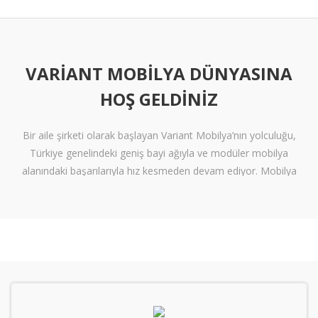
VARIANT MOBILYA DÜNYASINA
HOŞ GELDINIZ
Bir aile şirketi olarak başlayan Variant Mobilya’nın yolculuğu,
Türkiye genelindeki geniş bayi ağıyla ve modüler mobilya
alanındaki başarılarıyla hız kesmeden devam ediyor. Mobilya
sektöründe alışılmışın ötesine geçen tasarımlara ve klişelerden
arınmış modellere sahip olan Variant Mobilya, içinize sinen ferah
yaşam alanları oluşturmanız için nitelikli mobilya seçeneklerini
beğeninize sunuyor.
Kalite standartlarını yüksek derecede karşılayan itinalı üretim
süreçlerimiz sayesinde mobilyanızdan alacağınız verimi en
tepelere çıkarıyoruz. Kanserojen içermeyen materyallerle üretilen