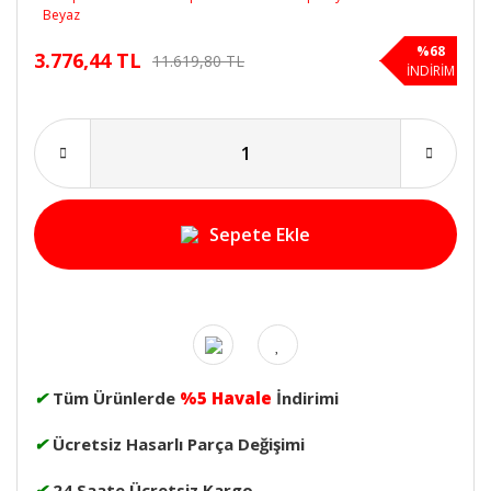
%68
3.776,44 TL
11.619,80 TL
İNDİRİM
Sepete Ekle
✔
Tüm Ürünlerde
%5 Havale
İndirimi
✔
Ücretsiz Hasarlı Parça Değişimi
✔
24 Saate Ücretsiz Kargo