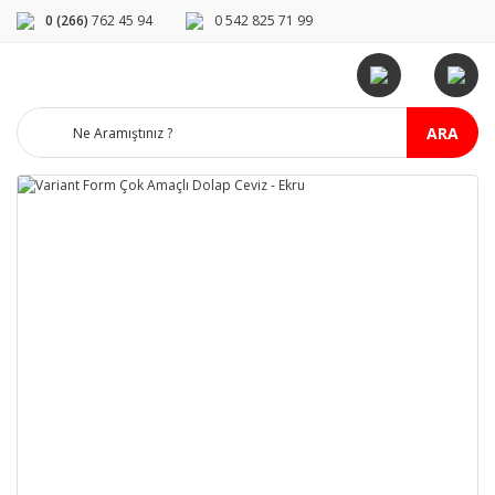
0 (266)
762 45 94
0 542 825 71 99
ARA