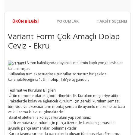
ÜRÜN BILGISI
YORUMLAR
TAKSIT SEÇENEKLER
Variant Form Çok Amaçlı Dolap
Ceviz - Ekru
18 mm kalınlığında dayanıklı melamin kaplı yonga levhalar
kullanılmıştır.
Kullanılan tüm aksesuarlar uzun yıllar sorunsuz bir şekilde
kullanabileceğiniz 1. Sınıf olup, TSE'ye uygundur.
Teslimat ve Kurulum Bilgileri
Ürün demonte olarak gönderilmektedir. Kurulum müşteriye aittir.
Paketlerde kolay ve eğlenceli kurulum için gerekli kurulum şeması,
tüm vida ve aksesuarların montaj şeması ile uyumlu malzeme torbası
ve kullanma kılavuzu çıkmaktadır.
Basit el aletleri ile kolayca kurulum yapabilirsiniz.
Hızlı ve hatasız kurulum için parça üzerinde kurulum şeması ile
uyumlu parça numaraları bulunmaktadır.
Kargo taşıma sırasında parçalarda oluşan tüm hasarları firmamız