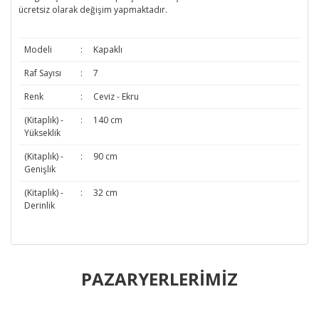
ücretsiz olarak değişim yapmaktadır.
Modeli
:
Kapaklı
Raf Sayısı
:
7
Renk
:
Ceviz - Ekru
(Kitaplık) -
:
140 cm
Yükseklik
(Kitaplık) -
:
90 cm
Genişlik
(Kitaplık) -
:
32 cm
Derinlik
Bu ürünün fiyat bilgisi, resim, ürün açıklamalarında ve diğer
konularda yetersiz gördüğünüz noktaları öneri formunu
PAZARYERLERİMİZ
Bu ürüne ilk yorumu siz yapın!
kullanarak tarafımıza iletebilirsiniz.
Görüş ve önerileriniz için teşekkür ederiz.
Yorum Yaz