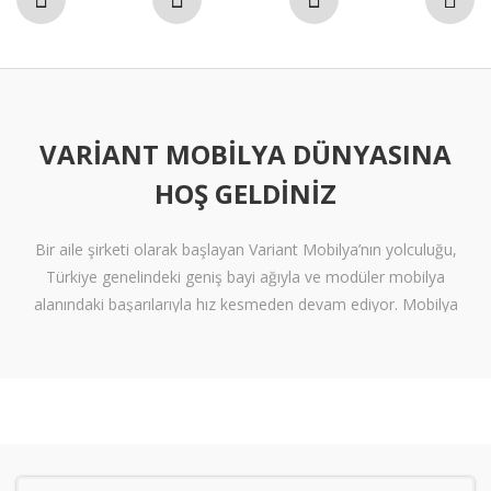
VARIANT MOBILYA DÜNYASINA
HOŞ GELDINIZ
Bir aile şirketi olarak başlayan Variant Mobilya’nın yolculuğu,
Türkiye genelindeki geniş bayi ağıyla ve modüler mobilya
alanındaki başarılarıyla hız kesmeden devam ediyor. Mobilya
sektöründe alışılmışın ötesine geçen tasarımlara ve klişelerden
arınmış modellere sahip olan Variant Mobilya, içinize sinen ferah
yaşam alanları oluşturmanız için nitelikli mobilya seçeneklerini
beğeninize sunuyor.
Kalite standartlarını yüksek derecede karşılayan itinalı üretim