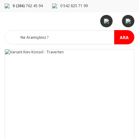
0 (266)
762 45 94
0 542 825 71 99
ARA