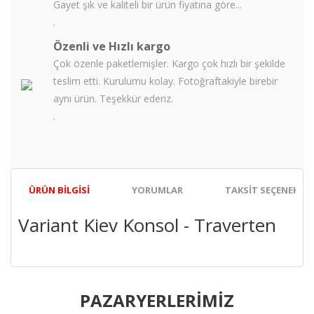
Gayet şık ve kaliteli bir ürün fiyatına göre...
.
Özenli ve Hızlı kargo
Çok özenle paketlemişler. Kargo çok hızlı bir şekilde
teslim etti. Kurulumu kolay. Fotoğraftakiyle birebir
aynı ürün. Teşekkür ederiz.
.
ÜRÜN BILGISI
YORUMLAR
TAKSIT SEÇENEKLER
Variant Kiev Konsol - Traverten
Bu ürünün fiyat bilgisi, resim, ürün açıklamalarında ve diğer
konularda yetersiz gördüğünüz noktaları öneri formunu
PAZARYERLERİMİZ
Bu ürüne ilk yorumu siz yapın!
kullanarak tarafımıza iletebilirsiniz.