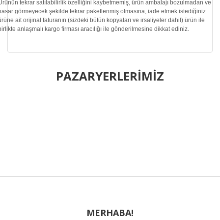
Ürünün tekrar satılabilirlik özelliğini kaybetmemiş, ürün ambalajı bozulmadan ve
hasar görmeyecek şekilde tekrar paketlenmiş olmasına, iade etmek istediğiniz
ürüne ait orijinal faturanın (sizdeki bütün kopyaları ve irsaliyeler dahil) ürün ile
birlikte anlaşmalı kargo firması aracılığı ile gönderilmesine dikkat ediniz.
Bu ürünün fiyat bilgisi, resim, ürün açıklamalarında ve diğer
konularda yetersiz gördüğünüz noktaları öneri formunu
PAZARYERLERİMİZ
Bu ürüne ilk yorumu siz yapın!
kullanarak tarafımıza iletebilirsiniz.
Görüş ve önerileriniz için teşekkür ederiz.
Yorum Yaz
Ürün resmi kalitesiz, bozuk veya görüntülenemiyor.
Ürün açıklamasında eksik bilgiler bulunuyor.
Ürün bilgilerinde hatalar bulunuyor.
Ürün fiyatı diğer sitelerden daha pahalı.
Bu ürüne benzer farklı alternatifler olmalı.
MERHABA!