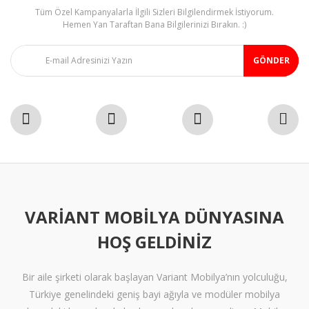
Tüm Özel Kampanyalarla İlgili Sizleri Bilgilendirmek İstiyorum.
Gönder
Hemen Yan Taraftan Bana Bilgilerinizi Bırakın. :)
GÖNDER
VARIANT MOBILYA DÜNYASINA
HOŞ GELDINIZ
Bir aile şirketi olarak başlayan Variant Mobilya’nın yolculuğu,
Türkiye genelindeki geniş bayi ağıyla ve modüler mobilya