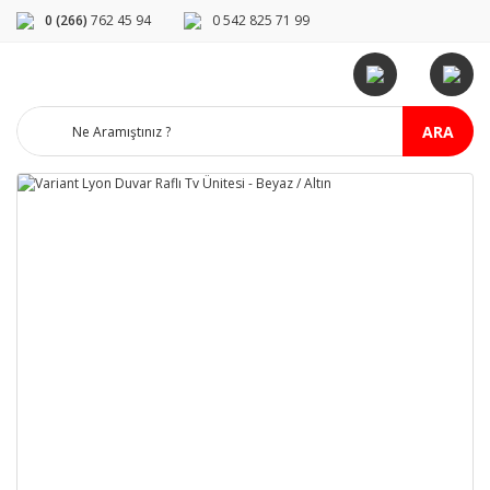
0 (266)
762 45 94
0 542 825 71 99
ARA