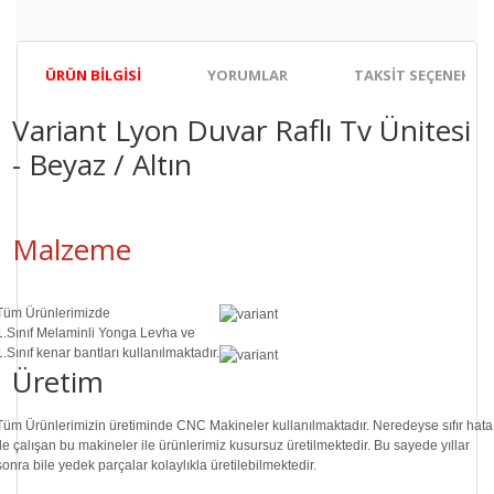
ÜRÜN BILGISI
YORUMLAR
TAKSIT SEÇENEKLER
Variant Lyon Duvar Raflı Tv Ünitesi
- Beyaz / Altın
Malzeme
Tüm Ürünlerimizde
1.Sınıf
Melaminli Yonga Levha ve
1.Sınıf
kenar bantları kullanılmaktadır.
Üretim
Tüm Ürünlerimizin üretiminde
CNC Makine
ler kullanılmaktadır. Neredeyse sıfır hata
ile çalışan bu makineler ile ürünlerimiz kusursuz üretilmektedir. Bu sayede
yıllar
sonra
bile
yedek parçalar
kolaylıkla üretilebilmektedir.