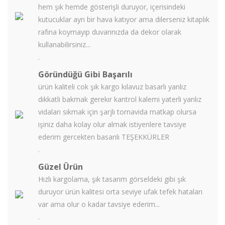
hem şık hemde gösterişli duruyor, içerisindeki
kutucuklar ayrı bir hava katıyor ama dilerseniz kitaplık
rafına koymayıp duvarınızda da dekor olarak
kullanabilirsiniz...
.
Göründüğü Gibi Başarılı
ürün kaliteli cok şık kargo kılavuz basarlı yanlız
dıkkatli bakmak gerekır kantrol kalemi yaterli yanlız
vidaları sıkmak için şarjlı tornavida matkap olursa
işiniz daha kolay olur almak istiyenlere tavsiye
ederim gercekten basarılı TEŞEKKÜRLER
.
Güzel Ürün
Hızlı kargolama, şık tasarım görseldeki gibi şık
duruyor ürün kalitesi orta seviye ufak tefek hataları
var ama olur o kadar tavsiye ederim...
.