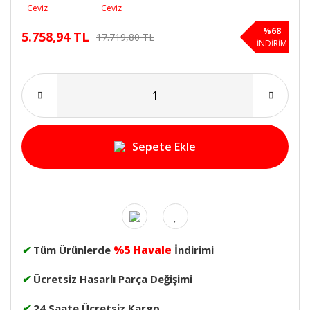
%68
5.758,94 TL
17.719,80 TL
İNDİRİM
Sepete Ekle
✔
Tüm Ürünlerde
%5 Havale
İndirimi
✔
Ücretsiz Hasarlı Parça Değişimi
✔
24 Saate Ücretsiz Kargo