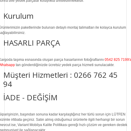
sonra
bile
yedek parçalar
kolaylıkla üretilebilmektedir.
Kurulum
Ürünlerimizin paketlerinde bulunan
detaylı montaj talimatları
ile kolayca kurulum
sağlayabilirsiniz.
HASARLI PARÇA
Kargoda taşıma esnasında oluşan parça hasarlarının fotoğraflarını
0542 825 7199'
Whatsapp
tan gönderdiğinizde ücretsiz yedek parça hizmeti sunulacaktır.
Müşteri Hizmetleri :
0266 762 45
94
İADE - DEĞİŞİM
Siparişinizin, başından sonuna kadar karşılaştığınız her türlü sorun için LÜTFEN
bizimle irtibata geçiniz. Satın almış olduğumuz ürünlerle ilgili herhangi bir sorun
mevcut ise, Variant Mobilya Kalite Politikası gereği hızlı çözüm ve gereken destek
memnuniyet ile sağlanacaktır.