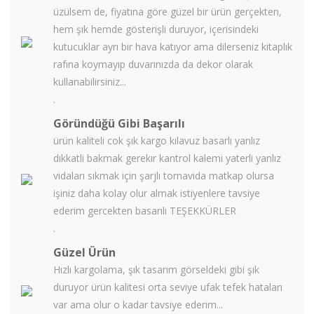
üzülsem de, fiyatına göre güzel bir ürün gerçekten,
hem şık hemde gösterişli duruyor, içerisindeki
kutucuklar ayrı bir hava katıyor ama dilerseniz kitaplık
rafına koymayıp duvarınızda da dekor olarak
kullanabilirsiniz...
.
Göründüğü Gibi Başarılı
ürün kaliteli cok şık kargo kılavuz basarlı yanlız
dıkkatli bakmak gerekır kantrol kalemi yaterli yanlız
vidaları sıkmak için şarjlı tornavida matkap olursa
işiniz daha kolay olur almak istiyenlere tavsiye
ederim gercekten basarılı TEŞEKKÜRLER
.
Güzel Ürün
Hızlı kargolama, şık tasarım görseldeki gibi şık
duruyor ürün kalitesi orta seviye ufak tefek hataları
var ama olur o kadar tavsiye ederim...