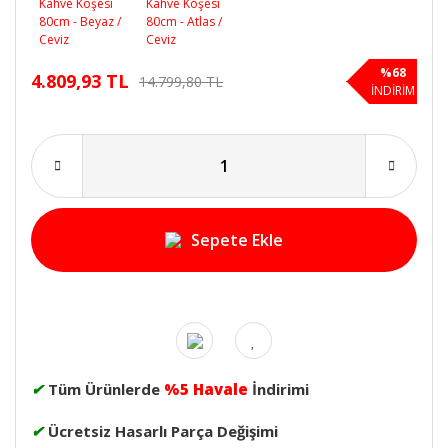
%68
4.809,93 TL
14.799,80 TL
İNDİRİM
Sepete Ekle
✔
Tüm Ürünlerde
%5 Havale
İndirimi
✔
Ücretsiz Hasarlı Parça Değişimi