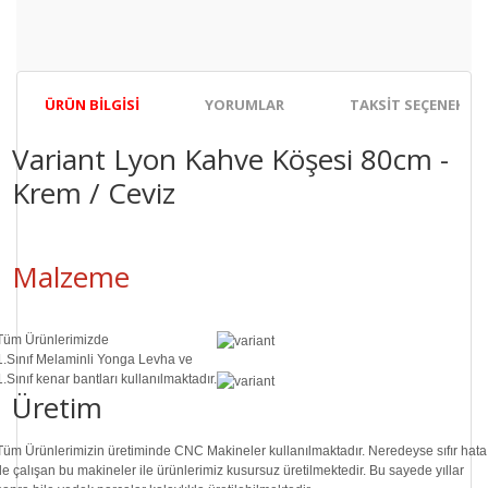
ÜRÜN BILGISI
YORUMLAR
TAKSIT SEÇENEKLER
Variant Lyon Kahve Köşesi 80cm -
Krem / Ceviz
Malzeme
Tüm Ürünlerimizde
1.Sınıf
Melaminli Yonga Levha ve
1.Sınıf
kenar bantları kullanılmaktadır.
Üretim
Tüm Ürünlerimizin üretiminde
CNC Makine
ler kullanılmaktadır. Neredeyse sıfır hata
ile çalışan bu makineler ile ürünlerimiz kusursuz üretilmektedir. Bu sayede
yıllar