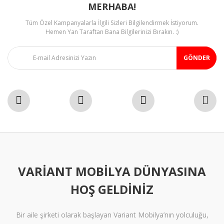
MERHABA!
Tüm Özel Kampanyalarla İlgili Sizleri Bilgilendirmek İstiyorum.
Gönder
Hemen Yan Taraftan Bana Bilgilerinizi Bırakın. :)
GÖNDER
VARIANT MOBILYA DÜNYASINA
HOŞ GELDINIZ
Bir aile şirketi olarak başlayan Variant Mobilya’nın yolculuğu,