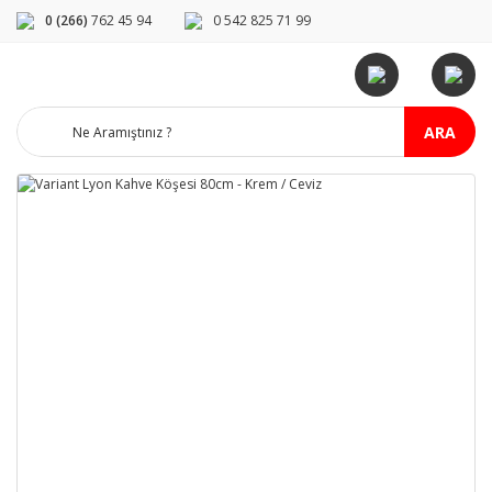
0 (266)
762 45 94
0 542 825 71 99
ARA