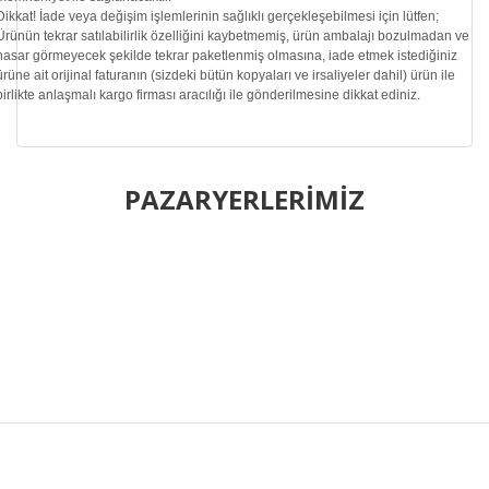
Dikkat!
İade veya değişim işlemlerinin sağlıklı gerçekleşebilmesi için lütfen;
Ürünün tekrar satılabilirlik özelliğini kaybetmemiş, ürün ambalajı bozulmadan ve
hasar görmeyecek şekilde tekrar paketlenmiş olmasına, iade etmek istediğiniz
ürüne ait orijinal faturanın (sizdeki bütün kopyaları ve irsaliyeler dahil) ürün ile
birlikte anlaşmalı kargo firması aracılığı ile gönderilmesine dikkat ediniz.
Bu ürünün fiyat bilgisi, resim, ürün açıklamalarında ve diğer
konularda yetersiz gördüğünüz noktaları öneri formunu
PAZARYERLERİMİZ
Bu ürüne ilk yorumu siz yapın!
kullanarak tarafımıza iletebilirsiniz.
Görüş ve önerileriniz için teşekkür ederiz.
Yorum Yaz
Ürün resmi kalitesiz, bozuk veya görüntülenemiyor.
Ürün açıklamasında eksik bilgiler bulunuyor.
Ürün bilgilerinde hatalar bulunuyor.
Ürün fiyatı diğer sitelerden daha pahalı.
Bu ürüne benzer farklı alternatifler olmalı.