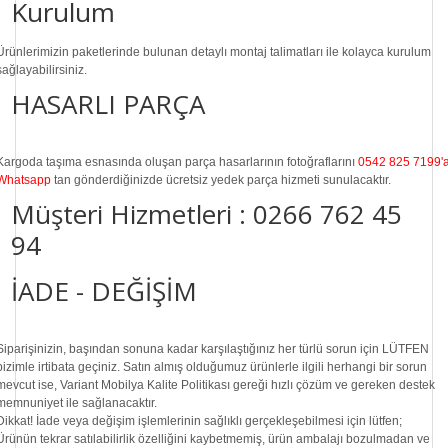
Kurulum
Ürünlerimizin paketlerinde bulunan
detaylı montaj talimatları
ile kolayca kurulum
sağlayabilirsiniz.
HASARLI PARÇA
Kargoda taşıma esnasında oluşan parça hasarlarının fotoğraflarını
0542 825 7199'
Whatsapp
tan gönderdiğinizde ücretsiz yedek parça hizmeti sunulacaktır.
Müşteri Hizmetleri :
0266 762 45
94
İADE - DEĞİŞİM
Siparişinizin, başından sonuna kadar karşılaştığınız her türlü sorun için LÜTFEN
bizimle irtibata geçiniz. Satın almış olduğumuz ürünlerle ilgili herhangi bir sorun
mevcut ise, Variant Mobilya Kalite Politikası gereği hızlı çözüm ve gereken destek
memnuniyet ile sağlanacaktır.
Dikkat!
İade veya değişim işlemlerinin sağlıklı gerçekleşebilmesi için lütfen;
Ürünün tekrar satılabilirlik özelliğini kaybetmemiş, ürün ambalajı bozulmadan ve