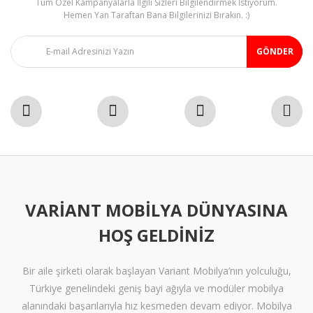
Tüm Özel Kampanyalarla İlgili Sizleri Bilgilendirmek İstiyorum.
Gönder
Hemen Yan Taraftan Bana Bilgilerinizi Bırakın. :)
GÖNDER
VARIANT MOBILYA DÜNYASINA
HOŞ GELDINIZ
Bir aile şirketi olarak başlayan Variant Mobilya’nın yolculuğu,
Türkiye genelindeki geniş bayi ağıyla ve modüler mobilya
alanındaki başarılarıyla hız kesmeden devam ediyor. Mobilya