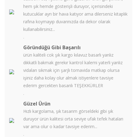
hem şık hemde gösterişli duruyor, içerisindeki
kutucuklar ayrı bir hava katıyor ama dilerseniz kitaplık
rafına koymayıp duvarınızda da dekor olarak
kullanabilirsiniz...
.
Göründüğü Gibi Başarılı
ürün kaliteli cok şık kargo kılavuz basarlı yanlız
dıkkatli bakmak gerekır kantrol kalemi yaterli yanlız
vidaları sıkmak için şarjlı tornavida matkap olursa
işiniz daha kolay olur almak istiyenlere tavsiye
ederim gercekten basarılı TEŞEKKÜRLER
.
Güzel Ürün
Hızlı kargolama, şık tasarım görseldeki gibi şık
duruyor ürün kalitesi orta seviye ufak tefek hataları
var ama olur o kadar tavsiye ederim...
.