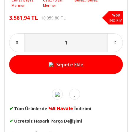
%68
3.561,94 TL
10.959,80 TL
İNDİRİM
Sepete Ekle
✔
Tüm Ürünlerde
%5 Havale
İndirimi
✔
Ücretsiz Hasarlı Parça Değişimi