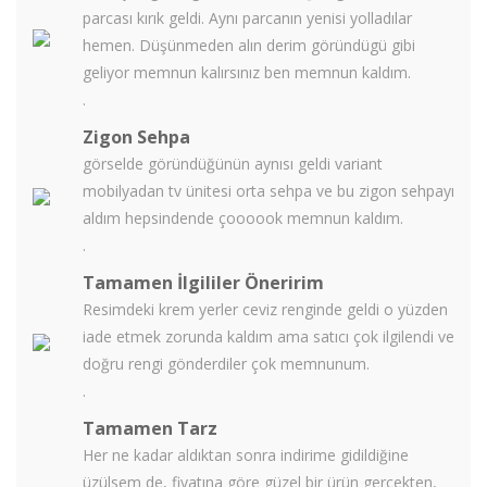
parcası kırık geldi. Aynı parcanın yenisi yolladılar
hemen. Düşünmeden alın derim göründügü gibi
geliyor memnun kalırsınız ben memnun kaldım.
.
Zigon Sehpa
görselde göründüğünün aynısı geldi variant
mobilyadan tv ünitesi orta sehpa ve bu zigon sehpayı
aldım hepsindende çoooook memnun kaldım.
.
Tamamen İlgililer Öneririm
Resimdeki krem yerler ceviz renginde geldi o yüzden
iade etmek zorunda kaldım ama satıcı çok ilgilendi ve
doğru rengi gönderdiler çok memnunum.
.
Tamamen Tarz
Her ne kadar aldıktan sonra indirime gidildiğine
üzülsem de, fiyatına göre güzel bir ürün gerçekten,