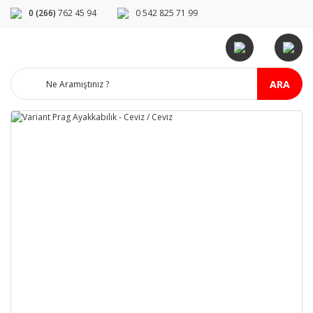
0 (266)
762 45 94
0 542 825 71 99
ARA