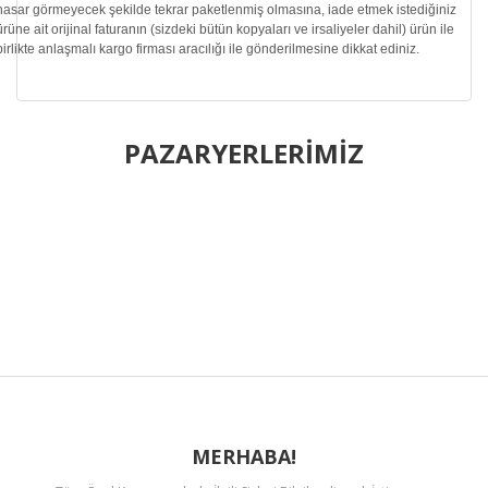
hasar görmeyecek şekilde tekrar paketlenmiş olmasına, iade etmek istediğiniz
ürüne ait orijinal faturanın (sizdeki bütün kopyaları ve irsaliyeler dahil) ürün ile
birlikte anlaşmalı kargo firması aracılığı ile gönderilmesine dikkat ediniz.
Bu ürünün fiyat bilgisi, resim, ürün açıklamalarında ve diğer
konularda yetersiz gördüğünüz noktaları öneri formunu
PAZARYERLERİMİZ
Bu ürüne ilk yorumu siz yapın!
kullanarak tarafımıza iletebilirsiniz.
Görüş ve önerileriniz için teşekkür ederiz.
Yorum Yaz
Ürün resmi kalitesiz, bozuk veya görüntülenemiyor.
Ürün açıklamasında eksik bilgiler bulunuyor.
Ürün bilgilerinde hatalar bulunuyor.
Ürün fiyatı diğer sitelerden daha pahalı.
Bu ürüne benzer farklı alternatifler olmalı.
MERHABA!