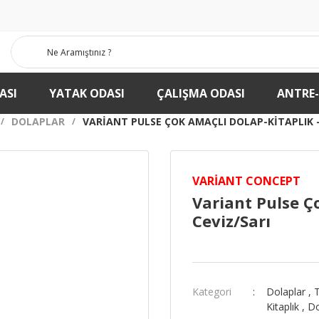
ASI
YATAK ODASI
ÇALIŞMA ODASI
ANTRE
DOLAPLAR
VARIANT PULSE ÇOK AMAÇLI DOLAP-KITAPLIK -
VARIANT CONCEPT
Variant Pulse Ç
Ceviz/Sarı
Kategori
Dolaplar
,
Kitaplık
,
Do