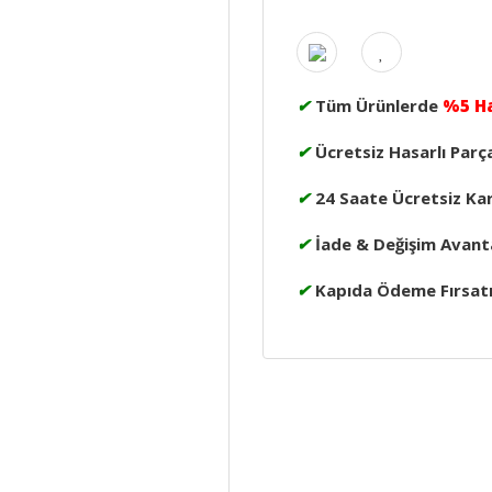
✔
Tüm Ürünlerde
%5 H
✔
Ücretsiz Hasarlı Parç
✔
24 Saate Ücretsiz Ka
✔
İade & Değişim Avanta
✔
Kapıda Ödeme Fırsat