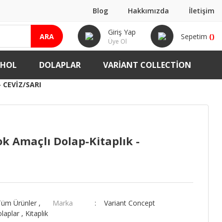
Blog
Hakkımızda
İletişim
Giriş Yap
ARA
Sepetim
(
)
Üye Ol
-HOL
DOLAPLAR
VARIANT COLLECTION
 CEVIZ/SARI
ok Amaçlı Dolap-Kitaplık -
Tüm Ürünler
,
Marka
Variant Concept
laplar
,
Kitaplık