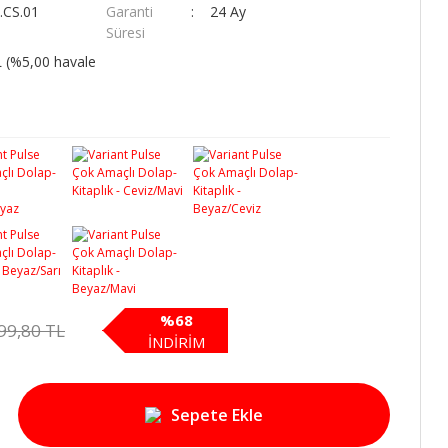
.CS.01
Garanti
24 Ay
Süresi
L (%5,00 havale
%68
99,80 TL
İNDİRİM
Sepete Ekle