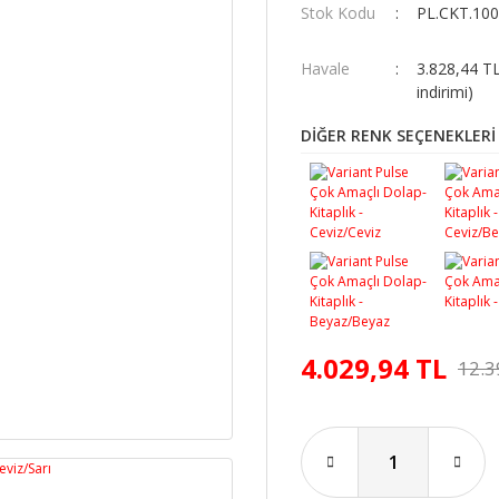
Stok Kodu
PL.CKT.100
Havale
3.828,44 T
indirimi)
DİĞER RENK SEÇENEKLERİ
4.029,94 TL
12.3