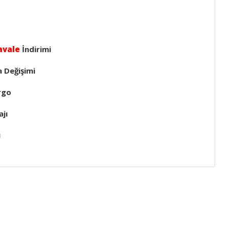
avale
İndirimi
a Değişimi
rgo
jı
ı