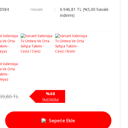
00584
Havale
6.946,81 TL (%5,00 havale
indirimi)
%68
99,80 TL
İNDİRİM
Sepete Ekle