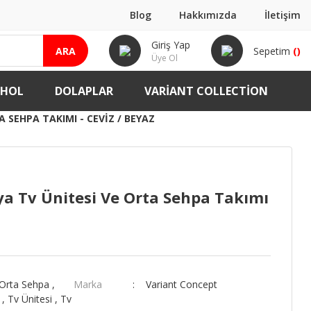
Blog
Hakkımızda
İletişim
Giriş Yap
ARA
Sepetim
(
)
Üye Ol
-HOL
DOLAPLAR
VARIANT COLLECTION
 SEHPA TAKIMI - CEVIZ / BEYAZ
ya Tv Ünitesi Ve Orta Sehpa Takımı
Orta Sehpa
,
Marka
Variant Concept
,
Tv Ünitesi
,
Tv