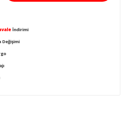
avale
İndirimi
a Değişimi
rgo
jı
ı