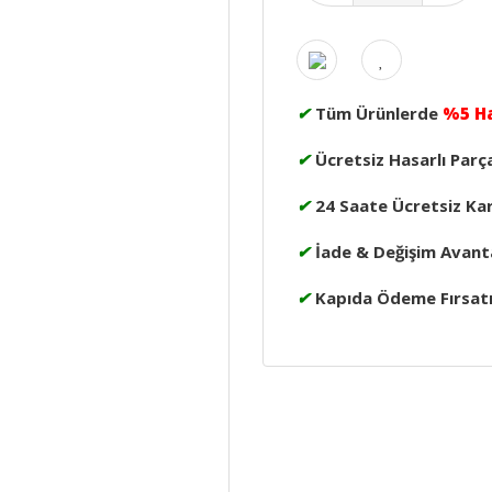
✔
Tüm Ürünlerde
%5 H
✔
Ücretsiz Hasarlı Parç
✔
24 Saate Ücretsiz Ka
✔
İade & Değişim Avanta
✔
Kapıda Ödeme Fırsat