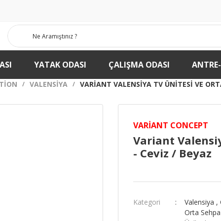
ASI
YATAK ODASI
ÇALIŞMA ODASI
ANTRE
TION
VALENSIYA
VARIANT VALENSIYA TV ÜNITESI VE ORTA
VARIANT CONCEPT
Variant Valensi
- Ceviz / Beyaz
Kategori
Valensiya
,
Orta Sehpa