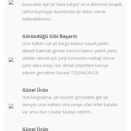
kutucuklar ayrı bir hava katıyor ama dilerseniz kitaplık
rafına koymayıp duvarınızda da dekor olarak
kullanabilirsiniz...
.
Göründüğü Gibi Başarılı
ürün kaliteli cok şık kargo kılavuz basarlı yanlız
dıkkatli bakmak gerekır kantrol kalemi yaterli yanlız
vidaları sıkmak için şarjlı tornavida matkap olursa
işiniz daha kolay olur almak istiyenlere tavsiye
ederim gercekten basarılı TEŞEKKÜRLER
.
Güzel Ürün
Hızlı kargolama, şık tasarım görseldeki gibi şık
duruyor ürün kalitesi orta seviye ufak tefek hataları
var ama olur o kadar tavsiye ederim...
.
Güzel Ürün