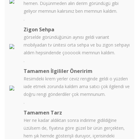
hemen. Düşünmeden alın derim göründügü gibi
geliyor memnun kalırsınız ben memnun kaldım.
.
Zigon Sehpa
görselde göründüğünün aynısı geldi variant
mobilyadan tv ünitesi orta sehpa ve bu zigon sehpayı
aldım hepsindende çoooook memnun kaldım.
.
Tamamen İlgililer Öneririm
Resimdeki krem yerler ceviz renginde geldi o yüzden
iade etmek zorunda kaldım ama satıcı çok ilgilendi ve
doğru rengi gönderdiler çok memnunum.
.
Tamamen Tarz
Her ne kadar aldıktan sonra indirime gidildiğine
üzülsem de, fiyatına göre güzel bir ürün gerçekten,
hem şık hemde gösterişli duruyor, içerisindeki