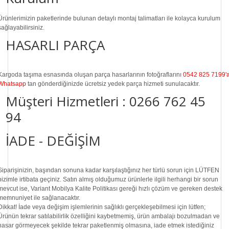
Ürünlerimizin paketlerinde bulunan
detaylı montaj talimatları
ile kolayca kurulum
sağlayabilirsiniz.
HASARLI PARÇA
Kargoda taşıma esnasında oluşan parça hasarlarının fotoğraflarını
0542 825 7199'
Whatsapp
tan gönderdiğinizde ücretsiz yedek parça hizmeti sunulacaktır.
Müşteri Hizmetleri :
0266 762 45
94
İADE - DEĞİŞİM
Siparişinizin, başından sonuna kadar karşılaştığınız her türlü sorun için LÜTFEN
bizimle irtibata geçiniz. Satın almış olduğumuz ürünlerle ilgili herhangi bir sorun
mevcut ise, Variant Mobilya Kalite Politikası gereği hızlı çözüm ve gereken destek
memnuniyet ile sağlanacaktır.
Dikkat!
İade veya değişim işlemlerinin sağlıklı gerçekleşebilmesi için lütfen;
Ürünün tekrar satılabilirlik özelliğini kaybetmemiş, ürün ambalajı bozulmadan ve
hasar görmeyecek şekilde tekrar paketlenmiş olmasına, iade etmek istediğiniz