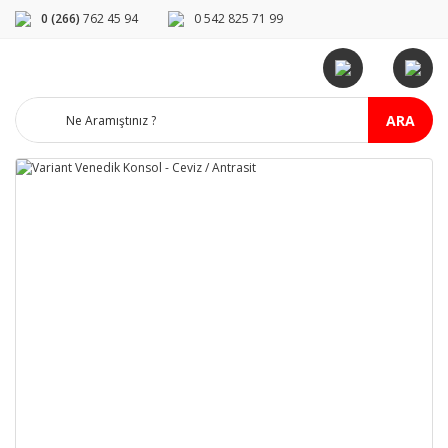
0 (266)
762 45 94
0 542 825 71 99
ARA