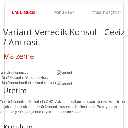
ÜRÜN BILGISI
YORUMLAR
TAKSIT SEÇENEKLER
Variant Venedik Konsol - Ceviz
/ Antrasit
Malzeme
Tüm Ürünlerimizde
1.Sınıf
Melaminli Yonga Levha ve
1.Sınıf
kenar bantları kullanılmaktadır.
Üretim
Tüm Ürünlerimizin üretiminde
CNC Makine
ler kullanılmaktadır. Neredeyse sıfır hata
ile çalışan bu makineler ile ürünlerimiz kusursuz üretilmektedir. Bu sayede
yıllar
sonra
bile
yedek parçalar
kolaylıkla üretilebilmektedir.
Kurulum