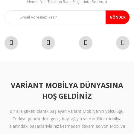
Hemen Yan Taraftan Bana Bilgilerinizi Bırakın. :)
Ümit Yıldız | 16/12/2023
GÖNDER
Variant Venedik
Tereddüt ederek aldım ancak cazip fiyat hızlı teslimat ve
ergonomik ürün çok güzel montajı yaptım mükemmel oldu
elinize emeğinize sağlık tek sorun kapak menteşeleri ayrı
poşetlenip yazılsa olur
Ümit Yıldız | 16/12/2023
Harika
VARIANT MOBILYA DÜNYASINA
Çok güzel bı ürün gayet uygun özellikle satıcı çok ilgili çok tşk
ediyorum
HOŞ GELDINIZ
Sevgi Kaya | 20/02/2023
Bir aile şirketi olarak başlayan Variant Mobilya’nın yolculuğu,
Türkiye genelindeki geniş bayi ağıyla ve modüler mobilya
Yorum Yaz
alanındaki başarılarıyla hız kesmeden devam ediyor. Mobilya
sektöründe alışılmışın ötesine geçen tasarımlara ve klişelerden