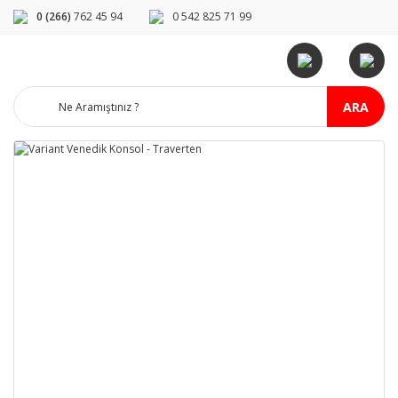
0 (266)
762 45 94
0 542 825 71 99
ARA