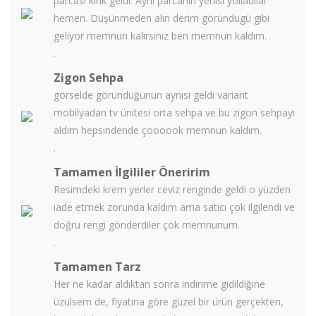
parcası kırık geldi. Aynı parcanın yenisi yolladılar
hemen. Düşünmeden alın derim göründügü gibi
geliyor memnun kalırsınız ben memnun kaldım.
.
Zigon Sehpa
görselde göründüğünün aynısı geldi variant
mobilyadan tv ünitesi orta sehpa ve bu zigon sehpayı
aldım hepsindende çoooook memnun kaldım.
.
Tamamen İlgililer Öneririm
Resimdeki krem yerler ceviz renginde geldi o yüzden
iade etmek zorunda kaldım ama satıcı çok ilgilendi ve
doğru rengi gönderdiler çok memnunum.
.
Tamamen Tarz
Her ne kadar aldıktan sonra indirime gidildiğine
üzülsem de, fiyatına göre güzel bir ürün gerçekten,