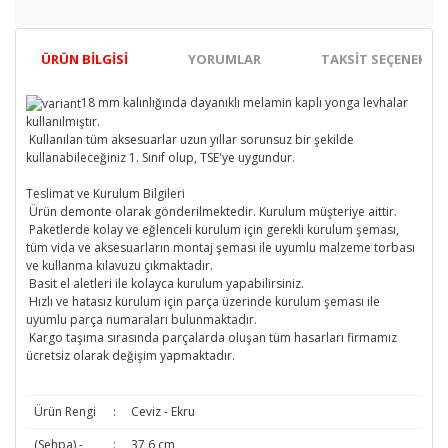
ÜRÜN BILGISI
YORUMLAR
TAKSIT SEÇENEKLER
18 mm kalınlığında dayanıklı melamin kaplı yonga levhalar
kullanılmıştır.
Kullanılan tüm aksesuarlar uzun yıllar sorunsuz bir şekilde
kullanabileceğiniz 1. Sınıf olup, TSE'ye uygundur.
Teslimat ve Kurulum Bilgileri
Ürün demonte olarak gönderilmektedir. Kurulum müşteriye aittir.
Paketlerde kolay ve eğlenceli kurulum için gerekli kurulum şeması,
tüm vida ve aksesuarların montaj şeması ile uyumlu malzeme torbası
ve kullanma kılavuzu çıkmaktadır.
Basit el aletleri ile kolayca kurulum yapabilirsiniz.
Hızlı ve hatasız kurulum için parça üzerinde kurulum şeması ile
uyumlu parça numaraları bulunmaktadır.
Kargo taşıma sırasında parçalarda oluşan tüm hasarları firmamız
ücretsiz olarak değişim yapmaktadır.
Ürün Rengi
:
Ceviz - Ekru
(Sehpa) -
:
37,6 cm