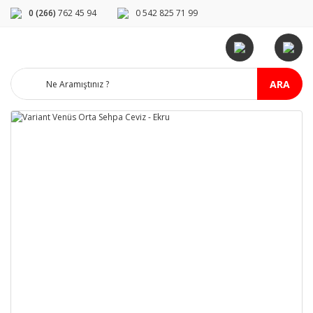
0 (266)
762 45 94
0 542 825 71 99
ARA