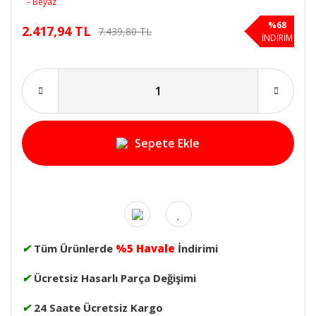
%68
2.417,94 TL
7.439,80 TL
İNDİRİM
Sepete Ekle
✔
Tüm Ürünlerde
%5 Havale
İndirimi
✔
Ücretsiz Hasarlı Parça Değişimi
✔
24 Saate Ücretsiz Kargo