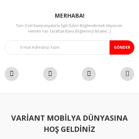
MERHABA!
Tüm Özel Kampanyalarla İlgili Sizleri Bilgilendirmek İstiyorum.
Gönder
Hemen Yan Taraftan Bana Bilgilerinizi Bırakın. :)
GÖNDER
VARIANT MOBILYA DÜNYASINA
HOŞ GELDINIZ