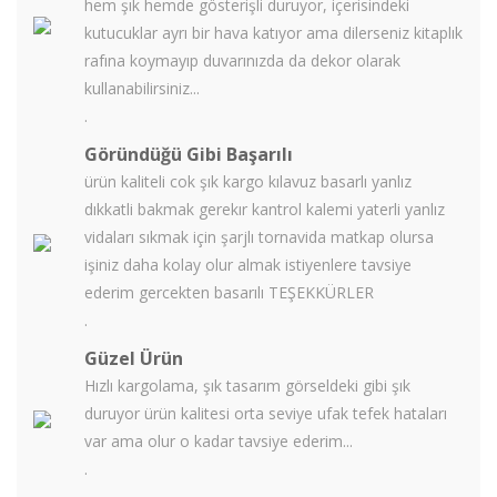
hem şık hemde gösterişli duruyor, içerisindeki
kutucuklar ayrı bir hava katıyor ama dilerseniz kitaplık
rafına koymayıp duvarınızda da dekor olarak
kullanabilirsiniz...
.
Göründüğü Gibi Başarılı
ürün kaliteli cok şık kargo kılavuz basarlı yanlız
dıkkatli bakmak gerekır kantrol kalemi yaterli yanlız
vidaları sıkmak için şarjlı tornavida matkap olursa
işiniz daha kolay olur almak istiyenlere tavsiye
ederim gercekten basarılı TEŞEKKÜRLER
.
Güzel Ürün
Hızlı kargolama, şık tasarım görseldeki gibi şık
duruyor ürün kalitesi orta seviye ufak tefek hataları
var ama olur o kadar tavsiye ederim...
.