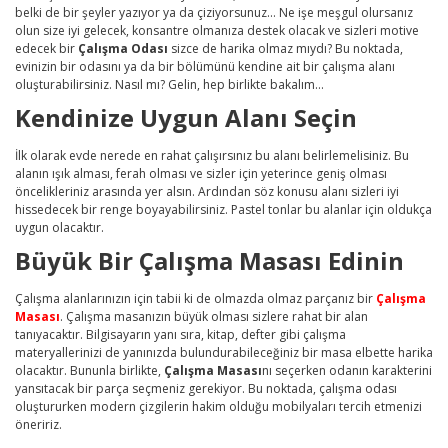
belki de bir şeyler yazıyor ya da çiziyorsunuz… Ne işe meşgul olursanız
olun size iyi gelecek, konsantre olmanıza destek olacak ve sizleri motive
edecek bir
Çalışma Odası
sizce de harika olmaz mıydı? Bu noktada,
evinizin bir odasını ya da bir bölümünü kendine ait bir çalışma alanı
oluşturabilirsiniz. Nasıl mı? Gelin, hep birlikte bakalım…
Kendinize Uygun Alanı Seçin
İlk olarak evde nerede en rahat çalışırsınız bu alanı belirlemelisiniz. Bu
alanın ışık alması, ferah olması ve sizler için yeterince geniş olması
öncelikleriniz arasında yer alsın. Ardından söz konusu alanı sizleri iyi
hissedecek bir renge boyayabilirsiniz. Pastel tonlar bu alanlar için oldukça
uygun olacaktır.
Büyük Bir Çalışma Masası Edinin
Çalışma alanlarınızın için tabii ki de olmazda olmaz parçanız bir
Çalışma
Masası
. Çalışma masanızın büyük olması sizlere rahat bir alan
tanıyacaktır. Bilgisayarın yanı sıra, kitap, defter gibi çalışma
materyallerinizi de yanınızda bulundurabileceğiniz bir masa elbette harika
olacaktır. Bununla birlikte,
Çalışma Masası
nı seçerken odanın karakterini
yansıtacak bir parça seçmeniz gerekiyor. Bu noktada, çalışma odası
oluştururken modern çizgilerin hakim olduğu mobilyaları tercih etmenizi
öneririz.