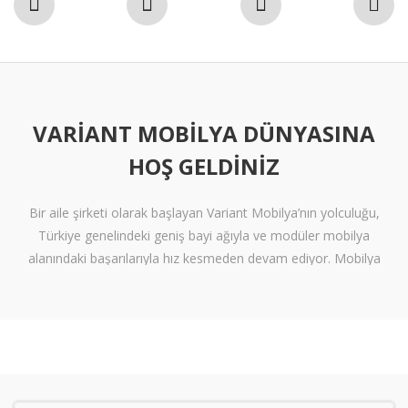
VARIANT MOBILYA DÜNYASINA
HOŞ GELDINIZ
Bir aile şirketi olarak başlayan Variant Mobilya’nın yolculuğu,
Türkiye genelindeki geniş bayi ağıyla ve modüler mobilya
alanındaki başarılarıyla hız kesmeden devam ediyor. Mobilya
sektöründe alışılmışın ötesine geçen tasarımlara ve klişelerden
arınmış modellere sahip olan Variant Mobilya, içinize sinen ferah
yaşam alanları oluşturmanız için nitelikli mobilya seçeneklerini
beğeninize sunuyor.
Kalite standartlarını yüksek derecede karşılayan itinalı üretim