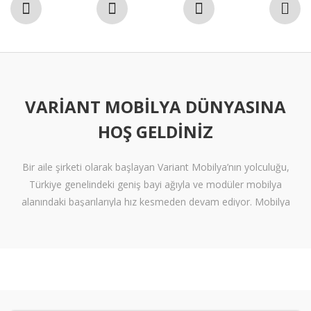
VARIANT MOBILYA DÜNYASINA
HOŞ GELDINIZ
Bir aile şirketi olarak başlayan Variant Mobilya’nın yolculuğu,
Türkiye genelindeki geniş bayi ağıyla ve modüler mobilya
alanındaki başarılarıyla hız kesmeden devam ediyor. Mobilya
sektöründe alışılmışın ötesine geçen tasarımlara ve klişelerden
arınmış modellere sahip olan Variant Mobilya, içinize sinen ferah
yaşam alanları oluşturmanız için nitelikli mobilya seçeneklerini
beğeninize sunuyor.
Kalite standartlarını yüksek derecede karşılayan itinalı üretim