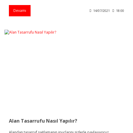
Devamı
14/07/2021
18:00
Alan Tasarrufu Nasıl Yapılır?
Alandan tasarruf sağlamanın ipuçlarını sizlerle paylaşıyoruz...