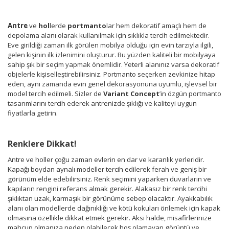
Antre
ve
hol
lerde
portmanto
lar hem dekoratif amaçlı hem de
depolama alanı olarak kullanılmak için sıklıkla tercih edilmektedir.
Eve girildiği zaman ilk görülen mobilya olduğu için evin tarzıyla ilgili,
gelen kişinin ilk izlenimini oluşturur. Bu yüzden kaliteli bir mobilyaya
sahip şık bir seçim yapmak önemlidir. Yeterli alanınız varsa dekoratif
objelerle kişiselleştirebilirsiniz. Portmanto seçerken zevkinize hitap
eden, aynı zamanda evin genel dekorasyonuna uyumlu, işlevsel bir
model tercih edilmeli. Sizler de
Variant Concept
’in özgün portmanto
tasarımlarını tercih ederek antrenizde şıklığı ve kaliteyi uygun
fiyatlarla getirin.
Renklere Dikkat!
Antre ve holler çoğu zaman evlerin en dar ve karanlık yerleridir.
Kapağı boydan aynalı modeller tercih edilerek ferah ve geniş bir
görünüm elde edebilirsiniz. Renk seçimini yaparken duvarların ve
kapıların rengini referans almak gerekir. Alakasız bir renk tercihi
şıklıktan uzak, karmaşık bir görünüme sebep olacaktır. Ayakkabılık
alanı olan modellerde dağınıklığı ve kötü kokuları önlemek için kapak
olmasına özellikle dikkat etmek gerekir. Aksi halde, misafirlerinize
mahcup olmanıza neden olabilecek hoş olamayan görüntü ve