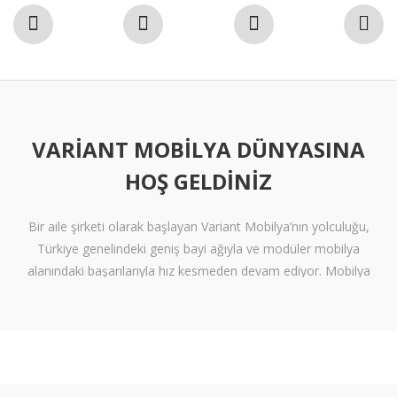
VARIANT MOBILYA DÜNYASINA
HOŞ GELDINIZ
Bir aile şirketi olarak başlayan Variant Mobilya’nın yolculuğu,
Türkiye genelindeki geniş bayi ağıyla ve modüler mobilya
alanındaki başarılarıyla hız kesmeden devam ediyor. Mobilya
sektöründe alışılmışın ötesine geçen tasarımlara ve klişelerden
arınmış modellere sahip olan Variant Mobilya, içinize sinen ferah
yaşam alanları oluşturmanız için nitelikli mobilya seçeneklerini
beğeninize sunuyor.