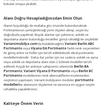
kokular ortaya çıkabilir.
Alanı Doğru Hesapladığınızdan Emin Olun
Alanın büyüklüğü de mutlaka göz önünde bulundurulmalı.
Portmantonun yerleştirileceği yerin ölçüleri alınıp, seçim bu
doğrultuda yapılmalı. Büyük alanlar için çekmece, askılık ve
depolama alanın bulunduğu modeller gönül rahatlığı ile seçilebilir.
Variantmobilya.com
’da bulabileceğiniz
Variant Berlin ABC
Portmanto
veya
Viyana DA Portmanto
farklı renk seçenekleri
ile geniş antre ve holler için tercih edilebilecek ideal portmanto
modellerindendir. Daha dar yerler için ise sadece askılık ve ayna
veya askılık ve depolama alanı olan 2 bölmeli modeller tercih
edilmeli. Küçük bir antreye sahipseniz sitemizde
Berlin BA
Portmanto
,
Variant Viyana D Portmanto
veya
Berlin BC
Portmanto
modellerinin renk alternatiflerini incelemeden
seçiminizi yapmayın. Variant mobilyanın modüler
portmanto
modelleri
ile alanınızın ölçülerine ve tarzınıza en uygun seçimi
rahatlıkla yapabilirsiniz.
Kaliteye Önem Verin