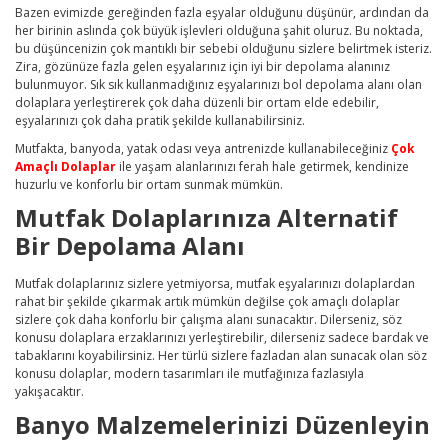
Bazen evimizde gereğinden fazla eşyalar olduğunu düşünür, ardından da
her birinin aslında çok büyük işlevleri olduğuna şahit oluruz. Bu noktada,
bu düşüncenizin çok mantıklı bir sebebi olduğunu sizlere belirtmek isteriz.
Zira, gözünüze fazla gelen eşyalarınız için iyi bir depolama alanınız
bulunmuyor. Sık sık kullanmadığınız eşyalarınızı bol depolama alanı olan
dolaplara yerleştirerek çok daha düzenli bir ortam elde edebilir,
eşyalarınızı çok daha pratik şekilde kullanabilirsiniz.
Mutfakta, banyoda, yatak odası veya antrenizde kullanabileceğiniz
Çok
Amaçlı Dolaplar
ile yaşam alanlarınızı ferah hale getirmek, kendinize
huzurlu ve konforlu bir ortam sunmak mümkün.
Mutfak Dolaplarınıza Alternatif
Bir Depolama Alanı
Mutfak dolaplarınız sizlere yetmiyorsa, mutfak eşyalarınızı dolaplardan
rahat bir şekilde çıkarmak artık mümkün değilse çok amaçlı dolaplar
sizlere çok daha konforlu bir çalışma alanı sunacaktır. Dilerseniz, söz
konusu dolaplara erzaklarınızı yerleştirebilir, dilerseniz sadece bardak ve
tabaklarını koyabilirsiniz. Her türlü sizlere fazladan alan sunacak olan söz
konusu dolaplar, modern tasarımları ile mutfağınıza fazlasıyla
yakışacaktır.
Banyo Malzemelerinizi Düzenleyin