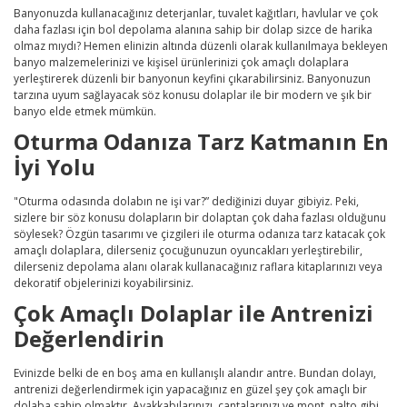
Banyonuzda kullanacağınız deterjanlar, tuvalet kağıtları, havlular ve çok
daha fazlası için bol depolama alanına sahip bir dolap sizce de harika
olmaz mıydı? Hemen elinizin altında düzenli olarak kullanılmaya bekleyen
banyo malzemelerinizi ve kişisel ürünlerinizi çok amaçlı dolaplara
yerleştirerek düzenli bir banyonun keyfini çıkarabilirsiniz. Banyonuzun
tarzına uyum sağlayacak söz konusu dolaplar ile bir modern ve şık bir
banyo elde etmek mümkün.
Oturma Odanıza Tarz Katmanın En
İyi Yolu
"Oturma odasında dolabın ne işi var?” dediğinizi duyar gibiyiz. Peki,
sizlere bir söz konusu dolapların bir dolaptan çok daha fazlası olduğunu
söylesek? Özgün tasarımı ve çizgileri ile oturma odanıza tarz katacak çok
amaçlı dolaplara, dilerseniz çocuğunuzun oyuncakları yerleştirebilir,
dilerseniz depolama alanı olarak kullanacağınız raflara kitaplarınızı veya
dekoratif objelerinizi koyabilirsiniz.
Çok Amaçlı Dolaplar ile Antrenizi
Değerlendirin
Evinizde belki de en boş ama en kullanışlı alandır antre. Bundan dolayı,
antrenizi değerlendirmek için yapacağınız en güzel şey çok amaçlı bir
dolaba sahip olmaktır. Ayakkabılarınızı, çantalarınızı ve mont, palto gibi