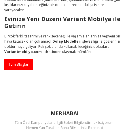
kışlıklarınızı koyabileceğiniz bir dolap, antrede oldukça işinize
yarayacaktır.
Evinize Yeni Düzeni Variant Mobilya ile
Getirin
Birçok farklı tasarımı ve renk seçeneği ile yaşam alanlarınıza yepyeni bir
hava katacak olan çok amaçlı
Dolap Modelleri
işlevselliği ile gözlerinizi
doldurmaya geliyor. Pek çok alanda kullanabileceğiniz dolaplara
Variantmobilya.com
adresinden ulaşmak mümkün.
Tüm Bloglar
MERHABA!
Tüm Özel Kampanyalarla İlgili Sizleri Bilgilendirmek İstiyorum.
Hemen Yan Taraftan Bana Bilgilerinizi Bırakın. :)