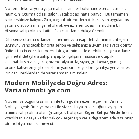
Modern dekorasyonu yaşam alanınızın her bölümünde tercih etmeniz
mümkün. Oturma odası, salon, yatak odası hatta banyo... Bu tamamen
sizin zevkinize kalıyor. Zira, başarılı bir modern dekorasyon uygulaması
yapmak istiyorsanız, genel olarak evinizin her odasının modern bir
dizayna sahip olması, bütünlük açısından oldukça önemli.
Dilerseniz oturma odanızda, mermer ve ahşap detaylarının muhteşem
uyumunu yansıtacak bir orta sehpa ve sehpanızla uyum sağlayacak bir tv
ünitesi tercih ederek modern bir görünüm elde edebilir, çalışma odanız
için metal detaylara sahip ahşap bir çalışma masası ve kitaplık
kullanabilirsiniz. Seçeceğiniz mobilyalarda, siyah, gri, beyaz, gümüş,
bronz, kahverengi gibi renklerin yanı sıra, küçük bir ayrıntıya yer vermek
için canlı renklerden de yararlanmanız mümkün.
Modern Mobilyada Doğru Adres:
Variantmobilya.com
Modern ve özgün tasarımları ile tüm gözleri üzerine çeviren Variant
Mobilya, geniş ürün yelpazesi ile sizlere hayalini kurduğunuz yaşam
alanına sahip olma olanağı tanıyor. Dolaptan
Zigon Sehpa Modelleri
ne;
kitaplıktan avizeye kadar pek çok seçeneğin yer aldığı sitemizde size hitap
bir mobilya mutlaka mevcut.