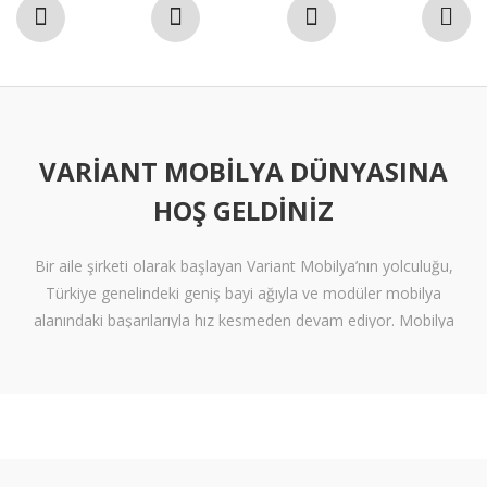
VARIANT MOBILYA DÜNYASINA
HOŞ GELDINIZ
Bir aile şirketi olarak başlayan Variant Mobilya’nın yolculuğu,
Türkiye genelindeki geniş bayi ağıyla ve modüler mobilya
alanındaki başarılarıyla hız kesmeden devam ediyor. Mobilya
sektöründe alışılmışın ötesine geçen tasarımlara ve klişelerden
arınmış modellere sahip olan Variant Mobilya, içinize sinen ferah
yaşam alanları oluşturmanız için nitelikli mobilya seçeneklerini
beğeninize sunuyor.
Kalite standartlarını yüksek derecede karşılayan itinalı üretim