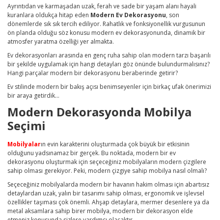
Ayrıntıdan ve karmaşadan uzak, ferah ve sade bir yaşam alanı hayali
kuranlara oldukça hitap eden
Modern Ev Dekorasyonu
, son
dönemlerde sık sık tercih ediliyor. Rahatlık ve fonksiyonellik vurgusunun
ön planda olduğu söz konusu modern ev dekorasyonunda, dinamik bir
atmosfer yaratma özelliği yer almakta.
Ev dekorasyonları arasında en genç ruha sahip olan modern tarzı başarılı
bir şekilde uygulamak için hangi detayları göz önünde bulundurmalısınız?
Hangi parçalar modern bir dekorasyonu beraberinde getirir?
Ev stilinde modern bir bakış açısı benimseyenler için birkaç ufak önerimizi
bir araya getirdik...
Modern Dekorasyonda Mobilya
Seçimi
Mobilyalar
ın evin karakterini oluşturmada çok büyük bir etkisinin
olduğunu yadsınamaz bir gerçek. Bu noktada, modern bir ev
dekorasyonu oluşturmak için seçeceğiniz mobilyaların modern çizgilere
sahip olması gerekiyor. Peki, modern çizgiye sahip mobilya nasıl olmalı?
Seçeceğiniz mobilyalarda modern bir havanın hakim olması için abartısız
detaylardan uzak, yalın bir tasarımı sahip olması, ergonomik ve işlevsel
özellikler taşıması çok önemli. Ahşap detaylara, mermer desenlere ya da
metal aksamlara sahip birer mobilya, modern bir dekorasyon elde
etmeniz konusunda sizlere yardımcı olacaktır.