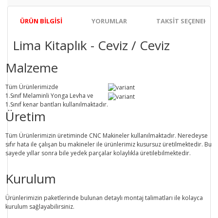
ÜRÜN BILGISI
YORUMLAR
TAKSIT SEÇENEKLER
Lima Kitaplık - Ceviz / Ceviz
Malzeme
Tüm Ürünlerimizde
1.Sınıf
Melaminli Yonga Levha ve
1.Sınıf
kenar bantları kullanılmaktadır.
Üretim
Tüm Ürünlerimizin üretiminde
CNC Makine
ler kullanılmaktadır. Neredeyse
sıfır hata ile çalışan bu makineler ile ürünlerimiz kusursuz üretilmektedir. Bu
sayede
yıllar sonra
bile
yedek parçalar
kolaylıkla üretilebilmektedir.
Kurulum
Ürünlerimizin paketlerinde bulunan
detaylı montaj talimatları
ile kolayca
kurulum sağlayabilirsiniz.