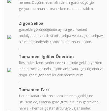
hemen. Düşünmeden alın derim göründügü gibi
geliyor memnun kalırsınız ben memnun kaldım.
.
Zigon Sehpa
görselde göründüğünün aynısı geldi variant
mobilyadan tv ünitesi orta sehpa ve bu zigon sehpayı
aldım hepsindende çoooook memnun kaldım.
.
Tamamen İlgililer Öneririm
Resimdeki krem yerler ceviz renginde geldi o yüzden
iade etmek zorunda kaldım ama satıcı çok ilgilendi ve
doğru rengi gönderdiler çok memnunum.
.
Tamamen Tarz
Her ne kadar aldıktan sonra indirime gidildiğine
üzülsem de, fiyatına göre güzel bir ürün gerçekten,
hem şık hemde gösterişli duruyor, içerisindeki