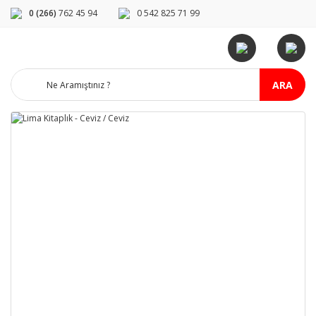
0 (266)
762 45 94
0 542 825 71 99
ARA