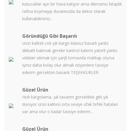
kutucuklar ayrı bir hava katıyor ama dilerseniz kitaplık
rafına koymayıp duvarınızda da dekor olarak
kullanabilirsiniz...
.
Göründüğü Gibi Başarılı
ürün kaliteli cok şık kargo kılavuz basarlı yanlız
dıkkatli bakmak gerekır kantrol kalemi yaterli yanlız
vidaları sıkmak için şarjlı tornavida matkap olursa
işiniz daha kolay olur almak istiyenlere tavsiye
ederim gercekten basarılı TEŞEKKÜRLER
.
Güzel Ürün
Hızlı kargolama, şık tasarım görseldeki gibi şık
duruyor ürün kalitesi orta seviye ufak tefek hataları
var ama olur o kadar tavsiye ederim...
.
Güzel Ürün