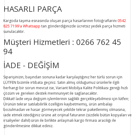
HASARLI PARÇA
Kargoda taşıma esnasında oluşan parça hasarlarının fotoğraflarını
0542
825 7199'a Whatsapp
tan gönderdiğinizde ücretsiz yedek parça hizmeti
sunulacaktır.
Müşteri Hizmetleri :
0266 762 45
94
İADE - DEĞİŞİM
Siparişinizin, başından sonuna kadar karşılaştığınız her türlü sorun için
LÜTFEN bizimle irtibata geçiniz. Satın almış olduğumuz ürünlerle ilgili
herhangi bir sorun mevcut ise, Variant Mobilya Kalite Politikası gereği hızlı
çözüm ve gereken destek memnuniyet ile sağlanacaktır.
Dikkat!
İade veya değişim işlemlerinin sağlıklı gerçekleşebilmesi için lütfen;
Ürünün tekrar satılabilirlik özelliğini kaybetmemiş, ürün ambalajı
bozulmadan ve hasar görmeyecek şekilde tekrar paketlenmiş olmasına,
iade etmek istediğiniz ürüne ait orijinal faturanın (sizdeki bütün kopyaları ve
irsaliyeler dahil) ürün ile birlikte anlaşmalı kargo firması aracılığı ile
gönderilmesine dikkat ediniz.