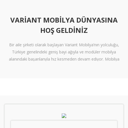
VARIANT MOBILYA DÜNYASINA
HOŞ GELDINIZ
Bir aile şirketi olarak başlayan Variant Mobilya’nın yolculuğu,
Türkiye genelindeki geniş bayi ağıyla ve modüler mobilya
alanındaki başarılarıyla hız kesmeden devam ediyor. Mobilya
sektöründe alışılmışın ötesine geçen tasarımlara ve klişelerden
arınmış modellere sahip olan Variant Mobilya, içinize sinen ferah
yaşam alanları oluşturmanız için nitelikli mobilya seçeneklerini
beğeninize sunuyor.
Kalite standartlarını yüksek derecede karşılayan itinalı üretim
süreçlerimiz sayesinde mobilyanızdan alacağınız verimi en
tepelere çıkarıyoruz. Kanserojen içermeyen materyallerle üretilen
ve zararsız boyalarla renklendiren mobilyalarımız, gerekli sağlık