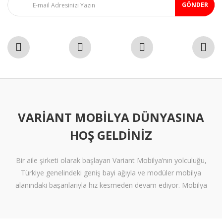
GÖNDER
Milan
Prag
Riga
Sofya
Valensiya
VARIANT MOBILYA DÜNYASINA
Venedik
HOŞ GELDINIZ
Viyana
Bir aile şirketi olarak başlayan Variant Mobilya’nın yolculuğu,
Türkiye genelindeki geniş bayi ağıyla ve modüler mobilya
alanındaki başarılarıyla hız kesmeden devam ediyor. Mobilya
sektöründe alışılmışın ötesine geçen tasarımlara ve klişelerden
arınmış modellere sahip olan Variant Mobilya, içinize sinen ferah