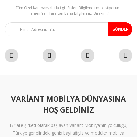
Tüm Özel Kampanyalarla İlgili Sizleri Bilgilendirmek İstiyorum.
Gönder
Hemen Yan Taraftan Bana Bilgilerinizi Bırakın. :)
GÖNDER
VARIANT MOBILYA DÜNYASINA
HOŞ GELDINIZ
Bir aile şirketi olarak başlayan Variant Mobilya’nın yolculuğu,
Türkiye genelindeki geniş bayi ağıyla ve modüler mobilya