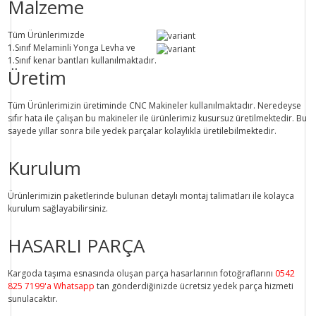
Malzeme
Tüm Ürünlerimizde
1.Sınıf
Melaminli Yonga Levha ve
1.Sınıf
kenar bantları kullanılmaktadır.
Üretim
Tüm Ürünlerimizin üretiminde
CNC Makine
ler kullanılmaktadır. Neredeyse
sıfır hata ile çalışan bu makineler ile ürünlerimiz kusursuz üretilmektedir. Bu
sayede
yıllar sonra
bile
yedek parçalar
kolaylıkla üretilebilmektedir.
Kurulum
Ürünlerimizin paketlerinde bulunan
detaylı montaj talimatları
ile kolayca
kurulum sağlayabilirsiniz.
HASARLI PARÇA
Kargoda taşıma esnasında oluşan parça hasarlarının fotoğraflarını
0542
825 7199'a Whatsapp
tan gönderdiğinizde ücretsiz yedek parça hizmeti
sunulacaktır.