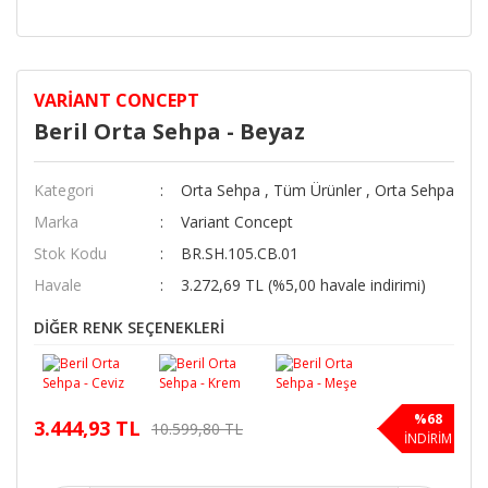
VARIANT CONCEPT
Beril Orta Sehpa - Beyaz
Kategori
Orta Sehpa
,
Tüm Ürünler
,
Orta Sehpa
Marka
Variant Concept
Stok Kodu
BR.SH.105.CB.01
Havale
3.272,69 TL (%5,00 havale indirimi)
DİĞER RENK SEÇENEKLERİ
%68
3.444,93 TL
10.599,80 TL
İNDİRİM