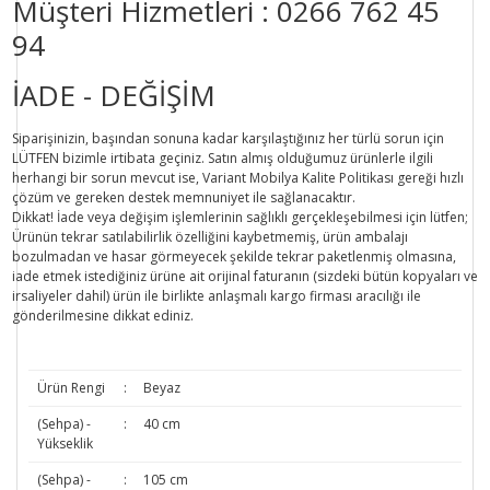
Müşteri Hizmetleri :
0266 762 45
94
İADE - DEĞİŞİM
Siparişinizin, başından sonuna kadar karşılaştığınız her türlü sorun için
LÜTFEN bizimle irtibata geçiniz. Satın almış olduğumuz ürünlerle ilgili
herhangi bir sorun mevcut ise, Variant Mobilya Kalite Politikası gereği hızlı
çözüm ve gereken destek memnuniyet ile sağlanacaktır.
Dikkat!
İade veya değişim işlemlerinin sağlıklı gerçekleşebilmesi için lütfen;
Ürünün tekrar satılabilirlik özelliğini kaybetmemiş, ürün ambalajı
bozulmadan ve hasar görmeyecek şekilde tekrar paketlenmiş olmasına,
iade etmek istediğiniz ürüne ait orijinal faturanın (sizdeki bütün kopyaları ve
irsaliyeler dahil) ürün ile birlikte anlaşmalı kargo firması aracılığı ile
gönderilmesine dikkat ediniz.
Ürün Rengi
:
Beyaz
(Sehpa) -
:
40 cm
Yükseklik
(Sehpa) -
:
105 cm