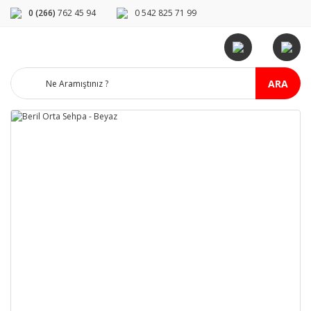
0 (266)
762 45 94
0 542 825 71 99
ARA