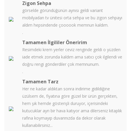
Zigon Sehpa
görselde göründüğünün aynısı geldi variant
mobilyadan tv ünitesi orta sehpa ve bu zigon sehpayı
aldım hepsindende çoooook memnun kaldım.
.
Tamamen İlgililer Öneririm
Resimdeki krem yerler ceviz renginde geldi o yüzden
iade etmek zorunda kaldım ama satıcı çok ilgilendi ve
doğru rengi gönderdiler çok memnunum.
.
Tamamen Tarz
Her ne kadar aldıktan sonra indirime gidildiğine
üzülsem de, fiyatına göre güzel bir ürün gerçekten,
hem şık hemde gösterişli duruyor, içerisindeki
kutucuklar ayrı bir hava katıyor ama dilerseniz kitaplık
rafına koymayıp duvarınızda da dekor olarak
kullanabilirsiniz...