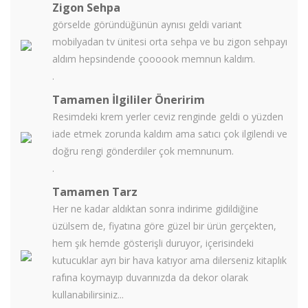
Zigon Sehpa
görselde göründüğünün aynısı geldi variant
mobilyadan tv ünitesi orta sehpa ve bu zigon sehpayı
aldım hepsindende çoooook memnun kaldım.
.
Tamamen İlgililer Öneririm
Resimdeki krem yerler ceviz renginde geldi o yüzden
iade etmek zorunda kaldım ama satıcı çok ilgilendi ve
doğru rengi gönderdiler çok memnunum.
.
Tamamen Tarz
Her ne kadar aldıktan sonra indirime gidildiğine
üzülsem de, fiyatına göre güzel bir ürün gerçekten,
hem şık hemde gösterişli duruyor, içerisindeki
kutucuklar ayrı bir hava katıyor ama dilerseniz kitaplık
rafına koymayıp duvarınızda da dekor olarak
kullanabilirsiniz...