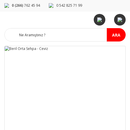
0 (266)
762 45 94
0 542 825 71 99
ARA