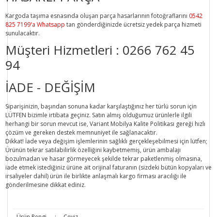
Kargoda taşıma esnasında oluşan parça hasarlarının fotoğraflarını
0542
825 7199'a Whatsapp
tan gönderdiğinizde ücretsiz yedek parça hizmeti
sunulacaktır.
Müşteri Hizmetleri :
0266 762 45
94
İADE - DEĞİŞİM
Siparişinizin, başından sonuna kadar karşılaştığınız her türlü sorun için
LÜTFEN bizimle irtibata geçiniz. Satın almış olduğumuz ürünlerle ilgili
herhangi bir sorun mevcut ise, Variant Mobilya Kalite Politikası gereği hızlı
çözüm ve gereken destek memnuniyet ile sağlanacaktır.
Dikkat!
İade veya değişim işlemlerinin sağlıklı gerçekleşebilmesi için lütfen;
Ürünün tekrar satılabilirlik özelliğini kaybetmemiş, ürün ambalajı
bozulmadan ve hasar görmeyecek şekilde tekrar paketlenmiş olmasına,
iade etmek istediğiniz ürüne ait orijinal faturanın (sizdeki bütün kopyaları ve
irsaliyeler dahil) ürün ile birlikte anlaşmalı kargo firması aracılığı ile
gönderilmesine dikkat ediniz.
Ürün Rengi
:
Ceviz