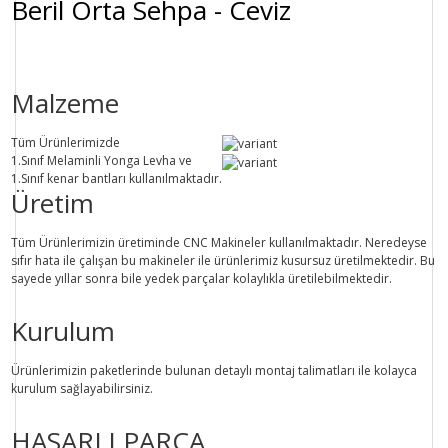
Beril Orta Sehpa - Ceviz
Malzeme
Tüm Ürünlerimizde
1.Sınıf
Melaminli Yonga Levha ve
1.Sınıf
kenar bantları kullanılmaktadır.
Üretim
Tüm Ürünlerimizin üretiminde
CNC Makine
ler kullanılmaktadır. Neredeyse
sıfır hata ile çalışan bu makineler ile ürünlerimiz kusursuz üretilmektedir. Bu
sayede
yıllar sonra
bile
yedek parçalar
kolaylıkla üretilebilmektedir.
Kurulum
Ürünlerimizin paketlerinde bulunan
detaylı montaj talimatları
ile kolayca
kurulum sağlayabilirsiniz.
HASARLI PARÇA