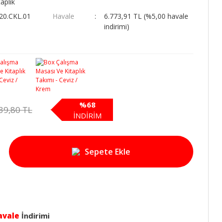
taplık
20.CKL.01
Havale
6.773,91 TL (%5,00 havale
indirimi)
%68
39,80 TL
İNDİRİM
Sepete Ekle
avale
İndirimi