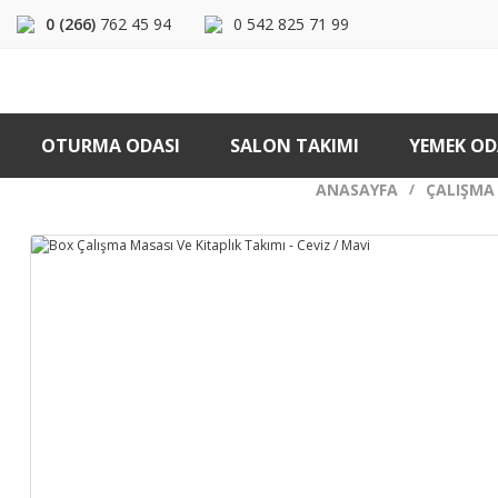
0 (266)
762 45 94
0 542 825 71 99
OTURMA ODASI
SALON TAKIMI
YEMEK OD
ANASAYFA
ÇALIŞMA