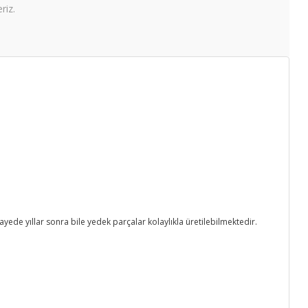
riz.
 sayede
yıllar sonra
bile
yedek parçalar
kolaylıkla üretilebilmektedir.