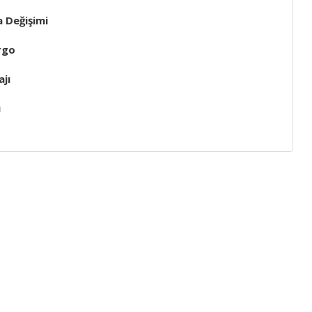
a Değişimi
rgo
jı
ı