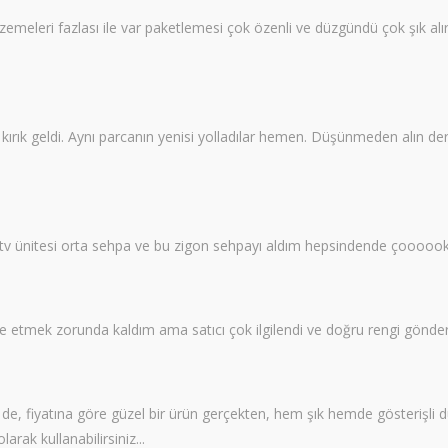
meleri fazlası ile var paketlemesi çok özenli ve düzgündü çok şık alı
ı kırık geldi. Aynı parcanın yenisi yolladılar hemen. Düşünmeden alın
 tv ünitesi orta sehpa ve bu zigon sehpayı aldım hepsindende çoooo
de etmek zorunda kaldım ama satıcı çok ilgilendi ve doğru rengi gön
de, fiyatına göre güzel bir ürün gerçekten, hem şık hemde gösterişli du
arak kullanabilirsiniz...