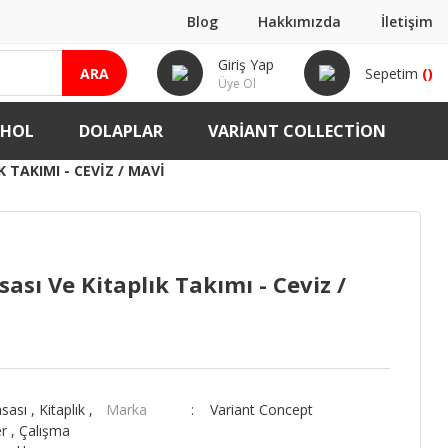
Blog
Hakkımızda
İletişim
Giriş Yap
ARA
Sepetim
(
)
Üye Ol
-HOL
DOLAPLAR
VARIANT COLLECTION
 TAKIMI - CEVIZ / MAVI
ası Ve Kitaplık Takımı - Ceviz /
sası
,
Kitaplık
,
Marka
Variant Concept
r
,
Çalışma