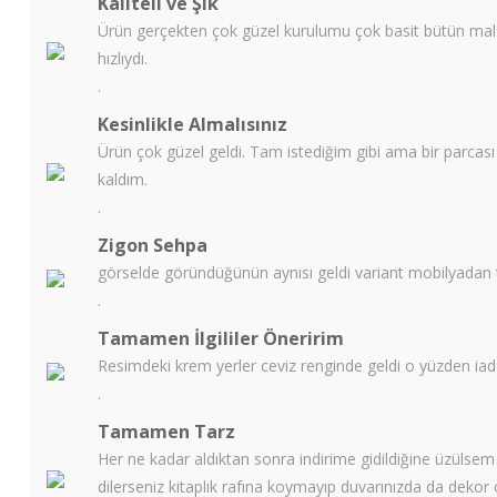
Kaliteli ve Şık
Ürün gerçekten çok güzel kurulumu çok basit bütün malze
hızlıydı.
.
Kesinlikle Almalısınız
Ürün çok güzel geldi. Tam istediğim gibi ama bir parcas
kaldım.
.
Zigon Sehpa
görselde göründüğünün aynısı geldi variant mobilyadan
.
Tamamen İlgililer Öneririm
Resimdeki krem yerler ceviz renginde geldi o yüzden ia
.
Tamamen Tarz
Her ne kadar aldıktan sonra indirime gidildiğine üzülsem 
dilerseniz kitaplık rafına koymayıp duvarınızda da dekor ol