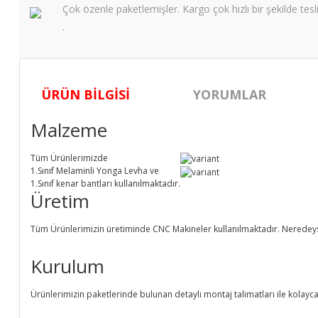
Çok özenle paketlemişler. Kargo çok hızlı bir şekilde tesl
.
ÜRÜN BILGISI
YORUMLAR
Malzeme
Tüm Ürünlerimizde
1.Sınıf
Melaminli Yonga Levha ve
1.Sınıf
kenar bantları kullanılmaktadır.
Üretim
Tüm Ürünlerimizin üretiminde
CNC Makine
ler kullanılmaktadır. Neredey
Kurulum
Ürünlerimizin paketlerinde bulunan
detaylı montaj talimatları
ile kolayca