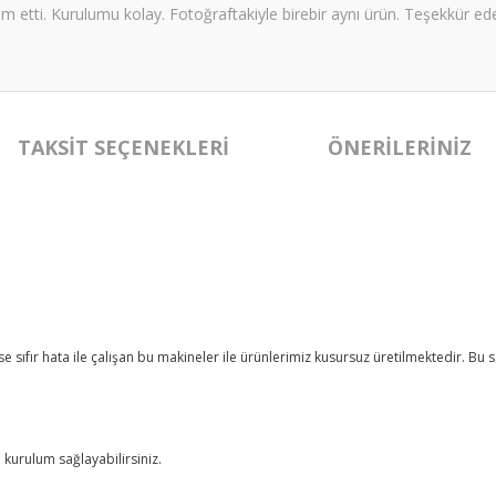
im etti. Kurulumu kolay. Fotoğraftakiyle birebir aynı ürün. Teşekkür ede
TAKSIT SEÇENEKLERI
ÖNERILERINIZ
se sıfır hata ile çalışan bu makineler ile ürünlerimiz kusursuz üretilmektedir. Bu
 kurulum sağlayabilirsiniz.