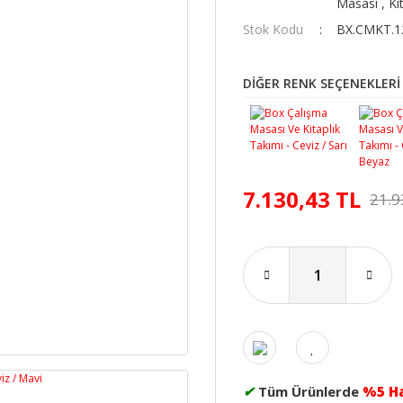
Masası
,
Ki
Stok Kodu
BX.CMKT.1
DİĞER RENK SEÇENEKLERİ
7.130,43 TL
21.9
✔
Tüm Ürünlerde
%5 H