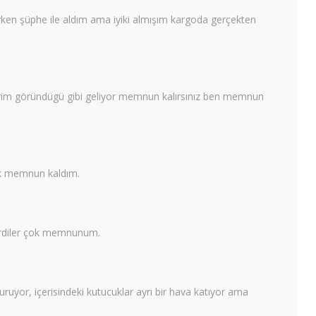
rken şüphe ile aldım ama iyiki almışım kargoda gerçekten
 derim göründügü gibi geliyor memnun kalırsınız ben memnun
ok memnun kaldım.
derdiler çok memnunum.
ruyor, içerisindeki kutucuklar ayrı bir hava katıyor ama