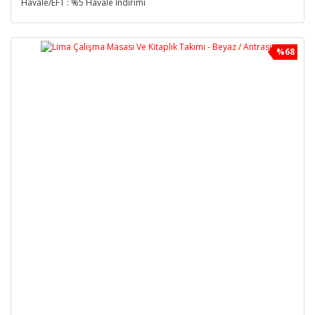
Havale/EFT : %5 Havale İndirimi
%68