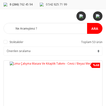
0 (266)
762 45 94
0 542 825 71 99
ARA
Stoktakiler
Toplam 53 ürün
%68