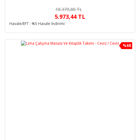
18.379,80 TL
5.973,44 TL
Havale/EFT : %5 Havale İndirimi
%68