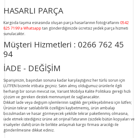
HASARLI PARÇA
Kargoda taşıma esnasında oluşan parça hasarlarının fotoğraflarını
0542
825 7199'a Whatsapp
tan gönderdiğinizde ücretsiz yedek parça hizmeti
sunulacaktır.
Müşteri Hizmetleri :
0266 762 45
94
İADE - DEĞİŞİM
Siparişinizin, başından sonuna kadar karşılaştığınız her türlü sorun için
LÜTFEN bizimle irtibata geçiniz. Satın almış olduğumuz ürünlerle ilgili
herhangi bir sorun mevcut ise, Variant Mobilya Kalite Politikası gereği hızlı
çözüm ve gereken destek memnuniyet ile sağlanacaktır.
Dikkat!
İade veya değişim işlemlerinin sağlıklı gerçekleşebilmesi için lütfen;
Ürünün tekrar satılabilirlik özelliğini kaybetmemiş, ürün ambalajı
bozulmadan ve hasar görmeyecek şekilde tekrar paketlenmiş olmasına,
iade etmek istediğiniz ürüne ait orijinal faturanın (sizdeki bütün kopyaları ve
irsaliyeler dahil) ürün ile birlikte anlaşmalı kargo firması aracılığı ile
gönderilmesine dikkat ediniz.