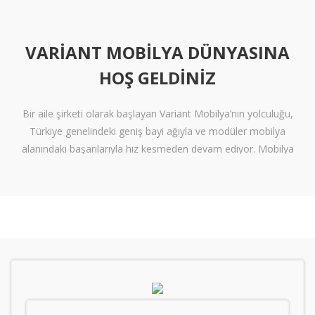
VARIANT MOBILYA DÜNYASINA
HOŞ GELDINIZ
Bir aile şirketi olarak başlayan Variant Mobilya’nın yolculuğu,
Türkiye genelindeki geniş bayi ağıyla ve modüler mobilya
alanındaki başarılarıyla hız kesmeden devam ediyor. Mobilya
sektöründe alışılmışın ötesine geçen tasarımlara ve klişelerden
arınmış modellere sahip olan Variant Mobilya, içinize sinen ferah
yaşam alanları oluşturmanız için nitelikli mobilya seçeneklerini
beğeninize sunuyor.
Kalite standartlarını yüksek derecede karşılayan itinalı üretim
süreçlerimiz sayesinde mobilyanızdan alacağınız verimi en
tepelere çıkarıyoruz. Kanserojen içermeyen materyallerle üretilen
ve zararsız boyalarla renklendiren mobilyalarımız, gerekli sağlık