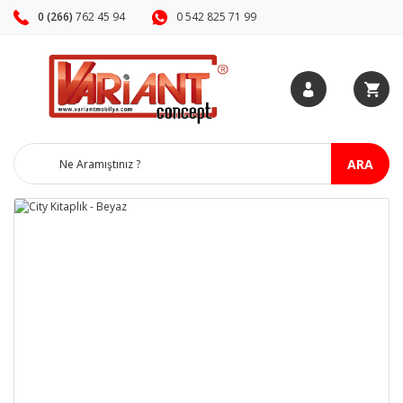
0 (266)
762 45 94
0 542 825 71 99
ARA