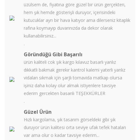
üzülsem de, fiyatına göre güzel bir ürün gerçekten,
hem şık hemde gösterişli duruyor, içerisindeki
kutucuklar ayrı bir hava katıyor ama dilerseniz kitaplık
rafına koymayıp duvarınızda da dekor olarak
kullanabilirsiniz...
.
Göründüğü Gibi Başarılı
ürün kaliteli cok şık kargo kılavuz basarlı yanlız
dıkkatli bakmak gerekır kantrol kalemi yaterli yanlız
vidaları sıkmak için şarjlı tornavida matkap olursa
işiniz daha kolay olur almak istiyenlere tavsiye
ederim gercekten basarılı TEŞEKKÜRLER
.
Güzel Ürün
Hızlı kargolama, şık tasarım görseldeki gibi şık
duruyor ürün kalitesi orta seviye ufak tefek hataları
var ama olur o kadar tavsiye ederim...