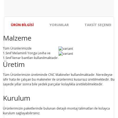
ÜRÜN BILGISI
YORUMLAR
TAKSIT SEÇENEKLER
Malzeme
Tüm Ürünlerimizde
1.Sınıf
Melaminli Yonga Levha ve
1.Sınıf
kenar bantları kullanılmaktadır.
Üretim
Tüm Ürünlerimizin üretiminde
CNC Makine
ler kullanılmaktadır. Neredeyse
sıfır hata ile çalışan bu makineler ile ürünlerimiz kusursuz üretilmektedir. Bu
sayede
yıllar sonra
bile
yedek parçalar
kolaylıkla üretilebilmektedir.
Kurulum
Ürünlerimizin paketlerinde bulunan
detaylı montaj talimatları
ile kolayca
kurulum sağlayabilirsiniz.