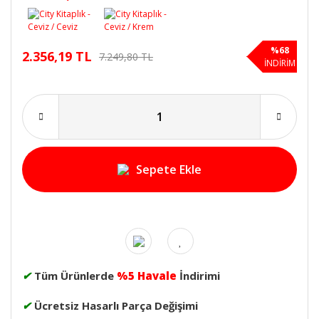
%68
2.356,19 TL
7.249,80 TL
İNDİRİM
Sepete Ekle
✔
Tüm Ürünlerde
%5 Havale
İndirimi
✔
Ücretsiz Hasarlı Parça Değişimi