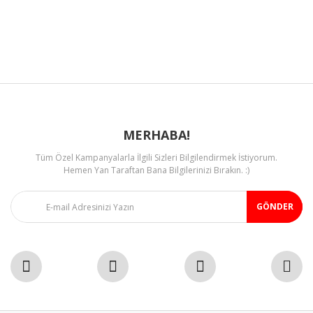
Ürün açıklamasında eksik bilgiler bulunuyor.
Ürün bilgilerinde hatalar bulunuyor.
Ürün fiyatı diğer sitelerden daha pahalı.
Bu ürüne benzer farklı alternatifler olmalı.
MERHABA!
Tüm Özel Kampanyalarla İlgili Sizleri Bilgilendirmek İstiyorum.
Gönder
Hemen Yan Taraftan Bana Bilgilerinizi Bırakın. :)
GÖNDER