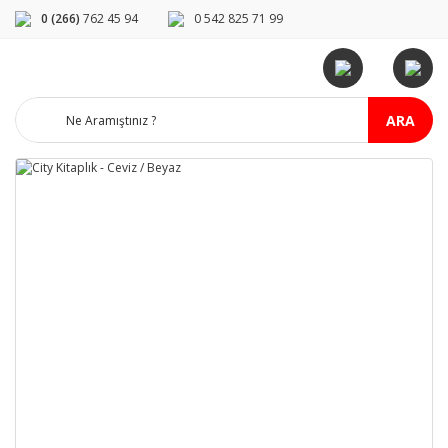
0 (266)
762 45 94
0 542 825 71 99
ARA