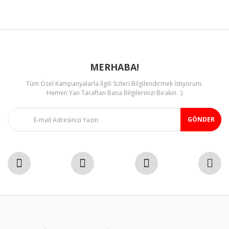
Ürün fiyatı diğer sitelerden daha pahalı.
Bu ürüne benzer farklı alternatifler olmalı.
MERHABA!
Tüm Özel Kampanyalarla İlgili Sizleri Bilgilendirmek İstiyorum.
Gönder
Hemen Yan Taraftan Bana Bilgilerinizi Bırakın. :)
GÖNDER