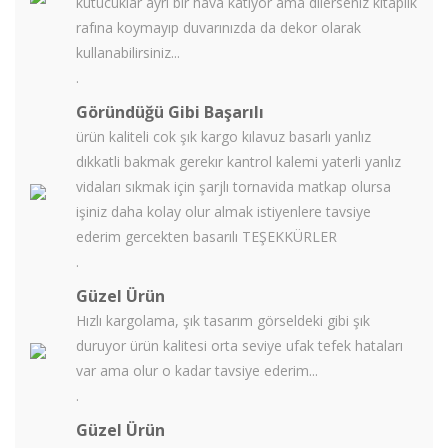
kutucuklar ayrı bir hava katıyor ama dilerseniz kitaplık
rafına koymayıp duvarınızda da dekor olarak
kullanabilirsiniz...
.
Göründüğü Gibi Başarılı
ürün kaliteli cok şık kargo kılavuz basarlı yanlız
dıkkatli bakmak gerekır kantrol kalemi yaterli yanlız
vidaları sıkmak için şarjlı tornavida matkap olursa
işiniz daha kolay olur almak istiyenlere tavsiye
ederim gercekten basarılı TEŞEKKÜRLER
.
Güzel Ürün
Hızlı kargolama, şık tasarım görseldeki gibi şık
duruyor ürün kalitesi orta seviye ufak tefek hataları
var ama olur o kadar tavsiye ederim...
.
Güzel Ürün