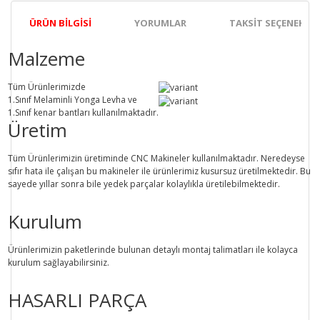
ÜRÜN BILGISI
YORUMLAR
TAKSIT SEÇENEKLER
Malzeme
Tüm Ürünlerimizde
1.Sınıf
Melaminli Yonga Levha ve
1.Sınıf
kenar bantları kullanılmaktadır.
Üretim
Tüm Ürünlerimizin üretiminde
CNC Makine
ler kullanılmaktadır. Neredeyse
sıfır hata ile çalışan bu makineler ile ürünlerimiz kusursuz üretilmektedir. Bu
sayede
yıllar sonra
bile
yedek parçalar
kolaylıkla üretilebilmektedir.
Kurulum
Ürünlerimizin paketlerinde bulunan
detaylı montaj talimatları
ile kolayca
kurulum sağlayabilirsiniz.
HASARLI PARÇA