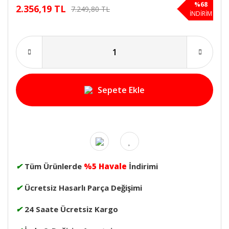
%68
2.356,19 TL
7.249,80 TL
İNDİRİM
Sepete Ekle
✔
Tüm Ürünlerde
%5 Havale
İndirimi
✔
Ücretsiz Hasarlı Parça Değişimi
✔
24 Saate Ücretsiz Kargo