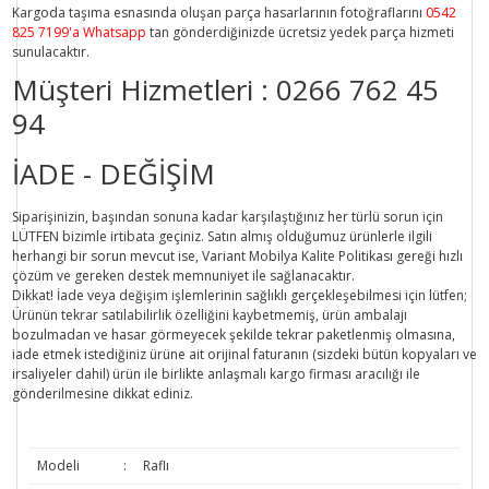
Kargoda taşıma esnasında oluşan parça hasarlarının fotoğraflarını
0542
825 7199'a Whatsapp
tan gönderdiğinizde ücretsiz yedek parça hizmeti
sunulacaktır.
Müşteri Hizmetleri :
0266 762 45
94
İADE - DEĞİŞİM
Siparişinizin, başından sonuna kadar karşılaştığınız her türlü sorun için
LÜTFEN bizimle irtibata geçiniz. Satın almış olduğumuz ürünlerle ilgili
herhangi bir sorun mevcut ise, Variant Mobilya Kalite Politikası gereği hızlı
çözüm ve gereken destek memnuniyet ile sağlanacaktır.
Dikkat!
İade veya değişim işlemlerinin sağlıklı gerçekleşebilmesi için lütfen;
Ürünün tekrar satılabilirlik özelliğini kaybetmemiş, ürün ambalajı
bozulmadan ve hasar görmeyecek şekilde tekrar paketlenmiş olmasına,
iade etmek istediğiniz ürüne ait orijinal faturanın (sizdeki bütün kopyaları ve
irsaliyeler dahil) ürün ile birlikte anlaşmalı kargo firması aracılığı ile
gönderilmesine dikkat ediniz.
Modeli
:
Raflı