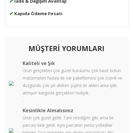
✔
İade & Değişim Avantajı
✔
Kapıda Ödeme Fırsatı
MÜŞTERİ YORUMLARI
Kaliteli ve Şık
Ürün gerçekten çok güzel kurulumu çok basit bütün
malzemeleri fazlası ile var paketlemesi çok özenli ve
düzgündü çok şık alırken şüphe ile aldım ama iyiki
almışım kargoda gerçekten hızlıydı.
.
Kesinlikle Almalısınız
Ürün çok güzel geldi. Tam istediğim gibi ama bir
parcası kırık geldi. Aynı parcanın yenisi yolladılar
hemen. Düşünmeden alın derim göründügü gibi