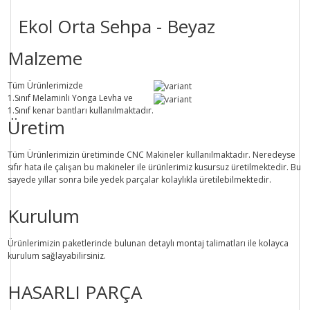
Ekol Orta Sehpa - Beyaz
Malzeme
Tüm Ürünlerimizde
1.Sınıf
Melaminli Yonga Levha ve
1.Sınıf
kenar bantları kullanılmaktadır.
Üretim
Tüm Ürünlerimizin üretiminde
CNC Makine
ler kullanılmaktadır. Neredeyse
sıfır hata ile çalışan bu makineler ile ürünlerimiz kusursuz üretilmektedir. Bu
sayede
yıllar sonra
bile
yedek parçalar
kolaylıkla üretilebilmektedir.
Kurulum
Ürünlerimizin paketlerinde bulunan
detaylı montaj talimatları
ile kolayca
kurulum sağlayabilirsiniz.
HASARLI PARÇA