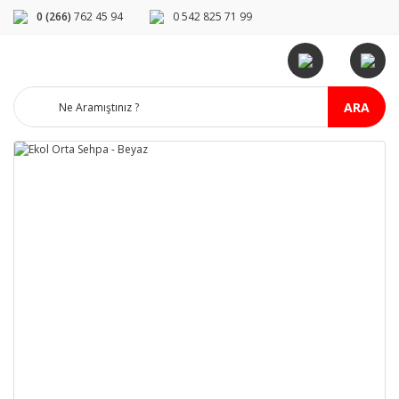
0 (266)
762 45 94
0 542 825 71 99
ARA