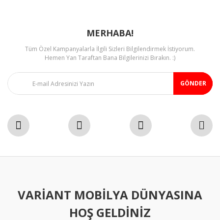
MERHABA!
Tüm Özel Kampanyalarla İlgili Sizleri Bilgilendirmek İstiyorum.
Gönder
Hemen Yan Taraftan Bana Bilgilerinizi Bırakın. :)
GÖNDER
VARIANT MOBILYA DÜNYASINA
HOŞ GELDINIZ