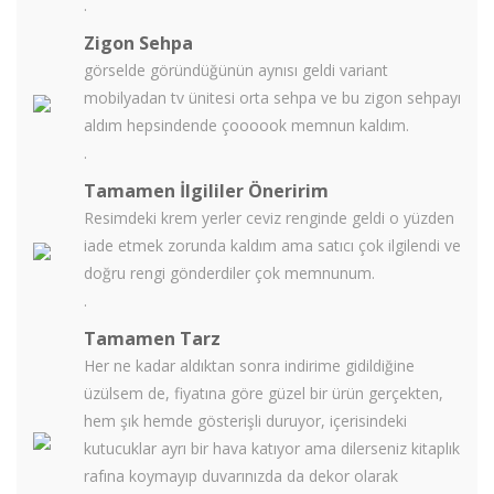
.
Zigon Sehpa
görselde göründüğünün aynısı geldi variant
mobilyadan tv ünitesi orta sehpa ve bu zigon sehpayı
aldım hepsindende çoooook memnun kaldım.
.
Tamamen İlgililer Öneririm
Resimdeki krem yerler ceviz renginde geldi o yüzden
iade etmek zorunda kaldım ama satıcı çok ilgilendi ve
doğru rengi gönderdiler çok memnunum.
.
Tamamen Tarz
Her ne kadar aldıktan sonra indirime gidildiğine
üzülsem de, fiyatına göre güzel bir ürün gerçekten,
hem şık hemde gösterişli duruyor, içerisindeki
kutucuklar ayrı bir hava katıyor ama dilerseniz kitaplık
rafına koymayıp duvarınızda da dekor olarak