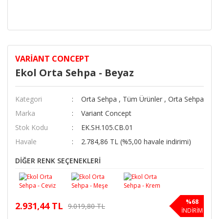
VARIANT CONCEPT
Ekol Orta Sehpa - Beyaz
Kategori
Orta Sehpa
,
Tüm Ürünler
,
Orta Sehpa
Marka
Variant Concept
Stok Kodu
EK.SH.105.CB.01
Havale
2.784,86 TL (%5,00 havale indirimi)
DİĞER RENK SEÇENEKLERİ
%68
2.931,44 TL
9.019,80 TL
İNDİRİM