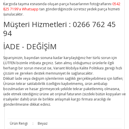
Kargoda taşıma esnasında oluşan parça hasarlarının fotoğraflarını
0542
825 7199'a Whatsapp
tan gönderdiğinizde ücretsiz yedek parça hizmeti
sunulacaktır.
Müşteri Hizmetleri :
0266 762 45
94
İADE - DEĞİŞİM
Siparişinizin, başından sonuna kadar karşılaştığınız her türlü sorun için
LÜTFEN bizimle irtibata geçiniz. Satın almış olduğumuz ürünlerle ilgili
herhangi bir sorun mevcut ise, Variant Mobilya Kalite Politikası gereği hızlı
çözüm ve gereken destek memnuniyet ile sağlanacaktır.
Dikkat!
İade veya değişim işlemlerinin sağlıklı gerçekleşebilmesi için lütfen;
Ürünün tekrar satılabilirlik özelliğini kaybetmemiş, ürün ambalajı
bozulmadan ve hasar görmeyecek şekilde tekrar paketlenmiş olmasına,
iade etmek istediğiniz ürüne ait orijinal faturanın (sizdeki bütün kopyaları ve
irsaliyeler dahil) ürün ile birlikte anlaşmalı kargo firması aracılığı ile
gönderilmesine dikkat ediniz.
Ürün Rengi
:
Beyaz