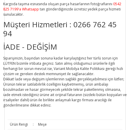
Kargoda taşıma esnasında oluşan parça hasarlarının fotoğraflarını
0542
825 7199'a Whatsapp
tan gönderdiğinizde ücretsiz yedek parça hizmeti
sunulacaktır.
Müşteri Hizmetleri :
0266 762 45
94
İADE - DEĞİŞİM
Siparişinizin, başından sonuna kadar karşılaştığınız her türlü sorun için
LÜTFEN bizimle irtibata geçiniz. Satın almış olduğumuz ürünlerle ilgili
herhangi bir sorun mevcut ise, Variant Mobilya Kalite Politikası gereği hızlı
çözüm ve gereken destek memnuniyet ile sağlanacaktır.
Dikkat!
İade veya değişim işlemlerinin sağlıklı gerçekleşebilmesi için lütfen;
Ürünün tekrar satılabilirlik özelliğini kaybetmemiş, ürün ambalajı
bozulmadan ve hasar görmeyecek şekilde tekrar paketlenmiş olmasına,
iade etmek istediğiniz ürüne ait orijinal faturanın (sizdeki bütün kopyaları ve
irsaliyeler dahil) ürün ile birlikte anlaşmalı kargo firması aracılığı ile
gönderilmesine dikkat ediniz.
Ürün Rengi
:
Meşe