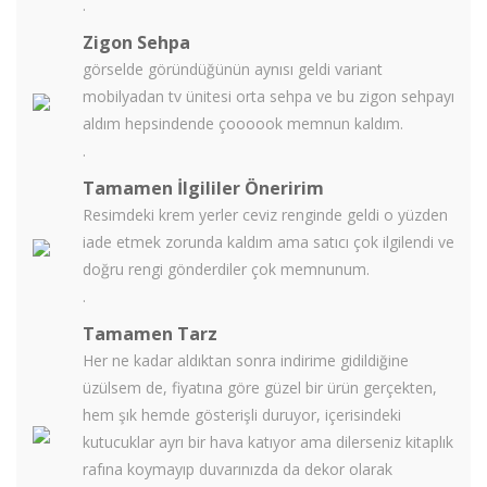
.
Zigon Sehpa
görselde göründüğünün aynısı geldi variant
mobilyadan tv ünitesi orta sehpa ve bu zigon sehpayı
aldım hepsindende çoooook memnun kaldım.
.
Tamamen İlgililer Öneririm
Resimdeki krem yerler ceviz renginde geldi o yüzden
iade etmek zorunda kaldım ama satıcı çok ilgilendi ve
doğru rengi gönderdiler çok memnunum.
.
Tamamen Tarz
Her ne kadar aldıktan sonra indirime gidildiğine
üzülsem de, fiyatına göre güzel bir ürün gerçekten,
hem şık hemde gösterişli duruyor, içerisindeki
kutucuklar ayrı bir hava katıyor ama dilerseniz kitaplık
rafına koymayıp duvarınızda da dekor olarak