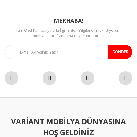
MERHABA!
Tüm Özel Kampanyalarla İlgili Sizleri Bilgilendirmek İstiyorum.
Gönder
Hemen Yan Taraftan Bana Bilgilerinizi Bırakın. :)
GÖNDER
VARIANT MOBILYA DÜNYASINA
HOŞ GELDINIZ