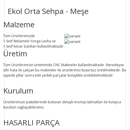
Ekol Orta Sehpa - Meşe
Malzeme
Tüm Ürünlerimizde
1.Sınıf
Melaminli Yonga Levha ve
1.Sınıf
kenar bantları kullanılmaktadır.
Üretim
Tüm Ürünlerimizin üretiminde
CNC Makine
ler kullanılmaktadır. Neredeyse
sıfır hata ile çalışan bu makineler ile ürünlerimiz kusursuz üretilmektedir. Bu
sayede
yıllar sonra
bile
yedek parçalar
kolaylıkla üretilebilmektedir.
Kurulum
Ürünlerimizin paketlerinde bulunan
detaylı montaj talimatları
ile kolayca
kurulum sağlayabilirsiniz.
HASARLI PARÇA