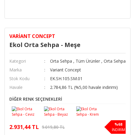
VARIANT CONCEPT
Ekol Orta Sehpa - Meşe
Kategori
Orta Sehpa
,
Tüm Ürünler
,
Orta Sehpa
Marka
Variant Concept
Stok Kodu
EK.SH.105.SM.01
Havale
2.784,86 TL (%5,00 havale indirimi)
DİĞER RENK SEÇENEKLERİ
%68
2.931,44 TL
9.019,80 TL
İNDİRİM