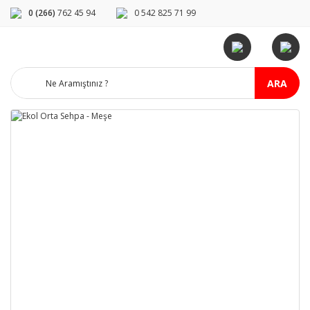
0 (266)
762 45 94
0 542 825 71 99
ARA