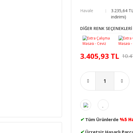
Havale
3.235,64 T
indirimi)
DİĞER RENK SEÇENEKLERİ
3.405,93 TL
10.4
✔
Tüm Ürünlerde
%5 H
✔
Ücretsiz Hasarlı Parç