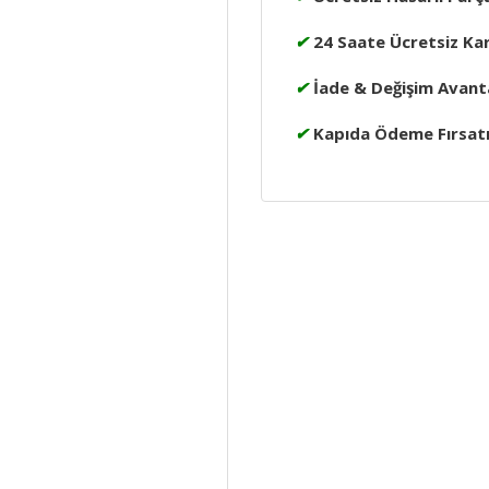
✔
24 Saate Ücretsiz Ka
✔
İade & Değişim Avanta
✔
Kapıda Ödeme Fırsat