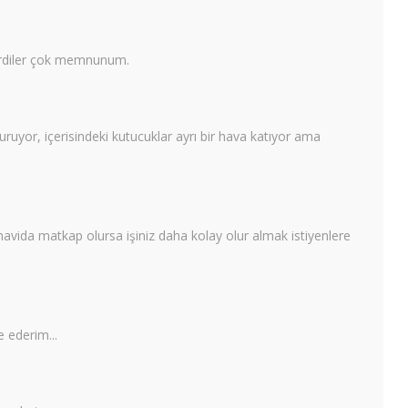
derdiler çok memnunum.
ruyor, içerisindeki kutucuklar ayrı bir hava katıyor ama
tornavida matkap olursa işiniz daha kolay olur almak istiyenlere
e ederim...