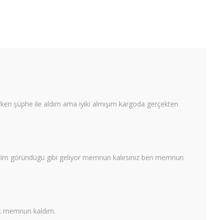
rken şüphe ile aldım ama iyiki almışım kargoda gerçekten
 derim göründügü gibi geliyor memnun kalırsınız ben memnun
ok memnun kaldım.