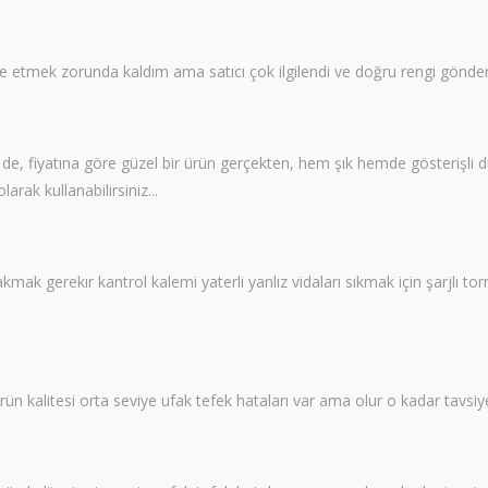
de etmek zorunda kaldım ama satıcı çok ilgilendi ve doğru rengi gön
de, fiyatına göre güzel bir ürün gerçekten, hem şık hemde gösterişli du
arak kullanabilirsiniz...
 bakmak gerekır kantrol kalemi yaterli yanlız vidaları sıkmak için şarjlı 
rün kalitesi orta seviye ufak tefek hataları var ama olur o kadar tavsiy