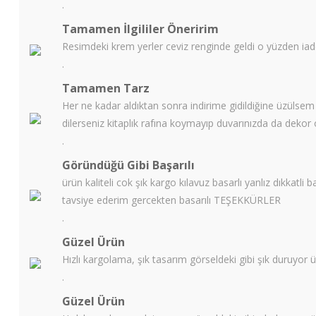
.
Tamamen İlgililer Öneririm
Resimdeki krem yerler ceviz renginde geldi o yüzden ia
.
Tamamen Tarz
Her ne kadar aldıktan sonra indirime gidildiğine üzülsem 
dilerseniz kitaplık rafına koymayıp duvarınızda da dekor ol
.
Göründüğü Gibi Başarılı
ürün kaliteli cok şık kargo kılavuz basarlı yanlız dıkkatli
tavsiye ederim gercekten basarılı TEŞEKKÜRLER
.
Güzel Ürün
Hızlı kargolama, şık tasarım görseldeki gibi şık duruyor ü
.
Güzel Ürün