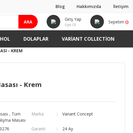
Blog
Hakkımızda
İletişim
Giriş Yap
ARA
Sepetim
(
)
Üye Ol
-HOL
DOLAPLAR
VARIANT COLLECTION
ASI - KREM
asası - Krem
sası
,
Tüm
Marka
Variant Concept
lışma Masası
00276
Garanti
24 Ay