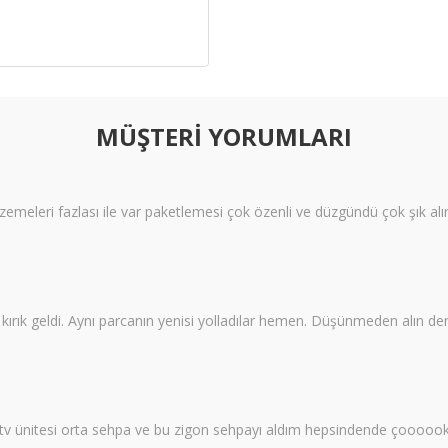
MÜŞTERİ YORUMLARI
meleri fazlası ile var paketlemesi çok özenli ve düzgündü çok şık alı
ı kırık geldi. Aynı parcanın yenisi yolladılar hemen. Düşünmeden alın
 tv ünitesi orta sehpa ve bu zigon sehpayı aldım hepsindende çoooo