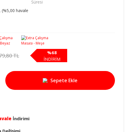
Süresi
L (%5,00 havale
%68
79,80 TL
İNDİRİM
Sepete Ekle
avale
İndirimi
a Değişimi