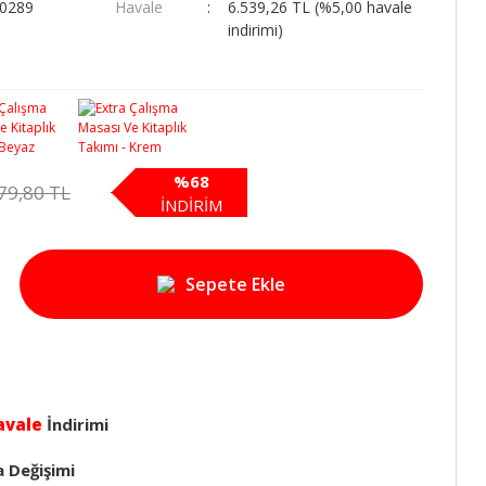
00289
Havale
6.539,26 TL (%5,00 havale
indirimi)
%68
79,80 TL
İNDİRİM
Sepete Ekle
avale
İndirimi
a Değişimi