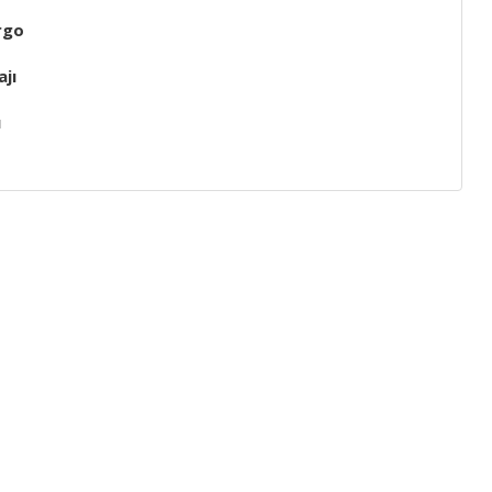
rgo
jı
ı