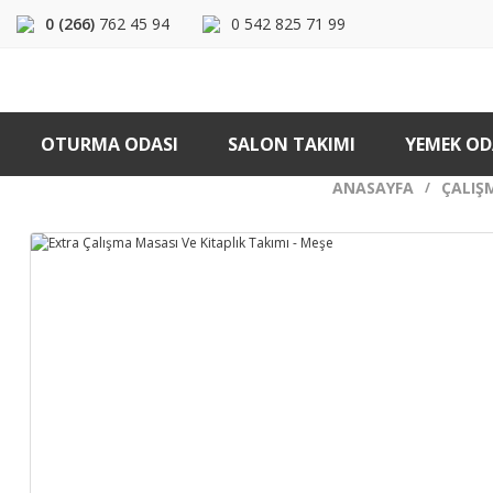
0 (266)
762 45 94
0 542 825 71 99
OTURMA ODASI
SALON TAKIMI
YEMEK OD
ANASAYFA
ÇALIŞ