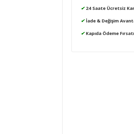
✔
24 Saate Ücretsiz Ka
✔
İade & Değişim Avanta
✔
Kapıda Ödeme Fırsat