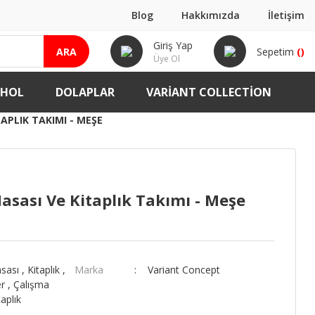
Blog
Hakkımızda
İletişim
Giriş Yap
ARA
Sepetim
(
)
Üye Ol
-HOL
DOLAPLAR
VARIANT COLLECTION
APLIK TAKIMI - MEŞE
asası Ve Kitaplık Takımı - Meşe
sası
,
Kitaplık
,
Marka
Variant Concept
r
,
Çalışma
taplık