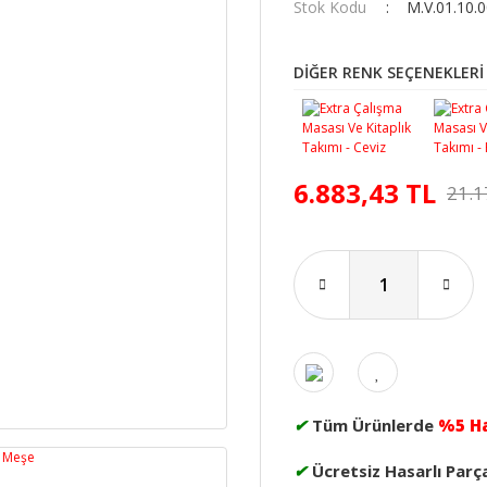
Stok Kodu
M.V.01.10.
DİĞER RENK SEÇENEKLERİ
6.883,43 TL
21.1
✔
Tüm Ürünlerde
%5 H
✔
Ücretsiz Hasarlı Parç