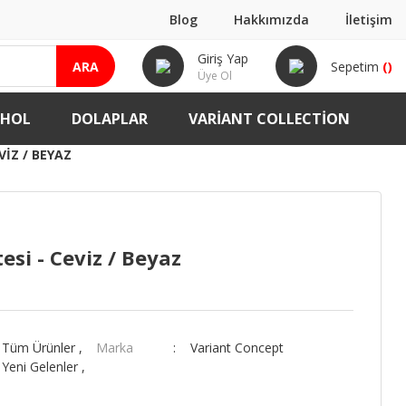
Blog
Hakkımızda
İletişim
Giriş Yap
ARA
Sepetim
(
)
Üye Ol
-HOL
DOLAPLAR
VARIANT COLLECTION
VIZ / BEYAZ
esi - Ceviz / Beyaz
,
Tüm Ürünler
,
Marka
Variant Concept
,
Yeni Gelenler
,