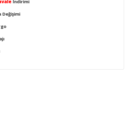
avale
İndirimi
a Değişimi
rgo
jı
ı