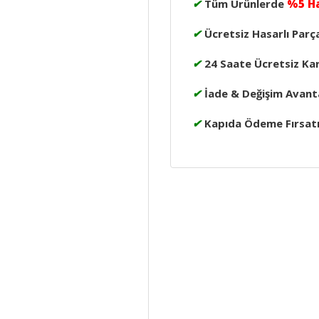
✔
Tüm Ürünlerde
%5 H
✔
Ücretsiz Hasarlı Parç
✔
24 Saate Ücretsiz Ka
✔
İade & Değişim Avanta
✔
Kapıda Ödeme Fırsat