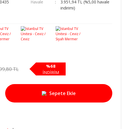
00435
Havale
3.951,94 TL (%5,00 havale
indirimi)
%68
99,80 TL
İNDİRİM
Sepete Ekle