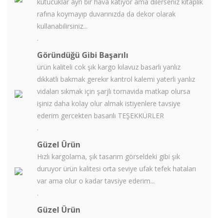
kutucuklar ayrı bir hava katıyor ama dilerseniz kitaplık
rafına koymayıp duvarınızda da dekor olarak
kullanabilirsiniz...
.
Göründüğü Gibi Başarılı
ürün kaliteli cok şık kargo kılavuz basarlı yanlız
dıkkatli bakmak gerekır kantrol kalemi yaterli yanlız
vidaları sıkmak için şarjlı tornavida matkap olursa
işiniz daha kolay olur almak istiyenlere tavsiye
ederim gercekten basarılı TEŞEKKÜRLER
.
Güzel Ürün
Hızlı kargolama, şık tasarım görseldeki gibi şık
duruyor ürün kalitesi orta seviye ufak tefek hataları
var ama olur o kadar tavsiye ederim...
.
Güzel Ürün