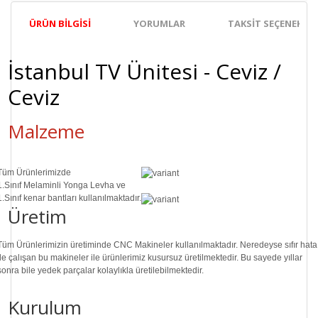
ÜRÜN BILGISI
YORUMLAR
TAKSIT SEÇENEKLER
İstanbul TV Ünitesi - Ceviz /
Ceviz
Malzeme
Tüm Ürünlerimizde
1.Sınıf
Melaminli Yonga Levha ve
1.Sınıf
kenar bantları kullanılmaktadır.
Üretim
Tüm Ürünlerimizin üretiminde
CNC Makine
ler kullanılmaktadır. Neredeyse sıfır hata
ile çalışan bu makineler ile ürünlerimiz kusursuz üretilmektedir. Bu sayede
yıllar
sonra
bile
yedek parçalar
kolaylıkla üretilebilmektedir.
Kurulum