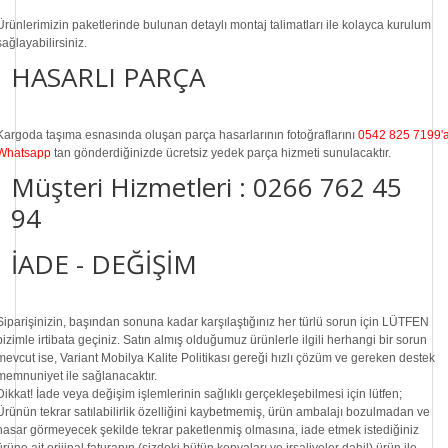
Ürünlerimizin paketlerinde bulunan
detaylı montaj talimatları
ile kolayca kurulum
sağlayabilirsiniz.
HASARLI PARÇA
Kargoda taşıma esnasında oluşan parça hasarlarının fotoğraflarını
0542 825 7199'
Whatsapp
tan gönderdiğinizde ücretsiz yedek parça hizmeti sunulacaktır.
Müşteri Hizmetleri :
0266 762 45
94
İADE - DEĞİŞİM
Siparişinizin, başından sonuna kadar karşılaştığınız her türlü sorun için LÜTFEN
bizimle irtibata geçiniz. Satın almış olduğumuz ürünlerle ilgili herhangi bir sorun
mevcut ise, Variant Mobilya Kalite Politikası gereği hızlı çözüm ve gereken destek
memnuniyet ile sağlanacaktır.
Dikkat!
İade veya değişim işlemlerinin sağlıklı gerçekleşebilmesi için lütfen;
Ürünün tekrar satılabilirlik özelliğini kaybetmemiş, ürün ambalajı bozulmadan ve
hasar görmeyecek şekilde tekrar paketlenmiş olmasına, iade etmek istediğiniz
ürüne ait orijinal faturanın (sizdeki bütün kopyaları ve irsaliyeler dahil) ürün ile