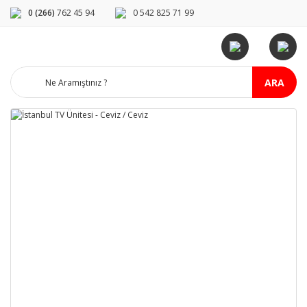
0 (266)
762 45 94
0 542 825 71 99
ARA