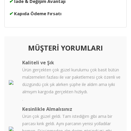
✔
İade & Değişim Avantajı
✔
Kapıda Ödeme Fırsatı
MÜŞTERİ YORUMLARI
Kaliteli ve Şık
Ürün gerçekten çok güzel kurulumu çok basit bütün
malzemeleri fazlası ile var paketlemesi çok özenli ve
düzgündü çok şık alırken şüphe ile aldım ama iyiki
almışım kargoda gerçekten hızlıydı.
.
Kesinlikle Almalısınız
Ürün çok güzel geldi. Tam istediğim gibi ama bir
parcası kırık geldi. Aynı parcanın yenisi yolladılar
hemen. Düşünmeden alın derim göründügü gibi