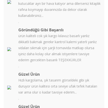
kutucuklar ayrı bir hava katıyor ama dilerseniz kitaplık
rafına koymayıp duvarınızda da dekor olarak
kullanabilirsiniz...
.
Göründüğü Gibi Başarılı
ürün kaliteli cok şık kargo kılavuz basarlı yanlız
dıkkatli bakmak gerekır kantrol kalemi yaterli yanlız
vidaları sıkmak için şarjlı tornavida matkap olursa
işiniz daha kolay olur almak istiyenlere tavsiye
ederim gercekten basarılı TEŞEKKÜRLER
.
Güzel Ürün
Hızlı kargolama, şık tasarım görseldeki gibi şık
duruyor ürün kalitesi orta seviye ufak tefek hataları
var ama olur o kadar tavsiye ederim...
.
Güzel Ürün