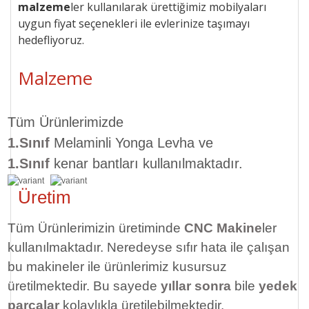
malzeme
ler kullanılarak ürettiğimiz mobilyaları
uygun
fiyat seçenekleri ile
evlerinize taşımayı
hedefliyoruz.
Malzeme
Tüm Ürünlerimizde
1.Sınıf
Melaminli Yonga Levha ve
1.Sınıf
kenar bantları kullanılmaktadır.
Üretim
Tüm Ürünlerimizin üretiminde
CNC Makine
ler
kullanılmaktadır. Neredeyse sıfır hata ile çalışan
bu makineler ile ürünlerimiz kusursuz
üretilmektedir. Bu sayede
yıllar sonra
bile
yedek
parçalar
kolaylıkla üretilebilmektedir.