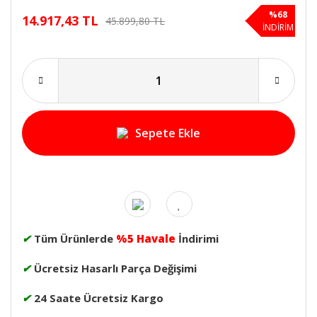
%68
14.917,43 TL
45.899,80 TL
İNDİRİM
Sepete Ekle
✔
Tüm Ürünlerde
%5 Havale
İndirimi
✔
Ücretsiz Hasarlı Parça Değişimi
✔
24 Saate Ücretsiz Kargo