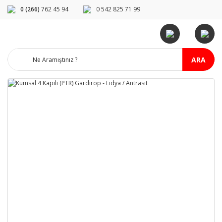
0 (266)
762 45 94
0 542 825 71 99
ARA