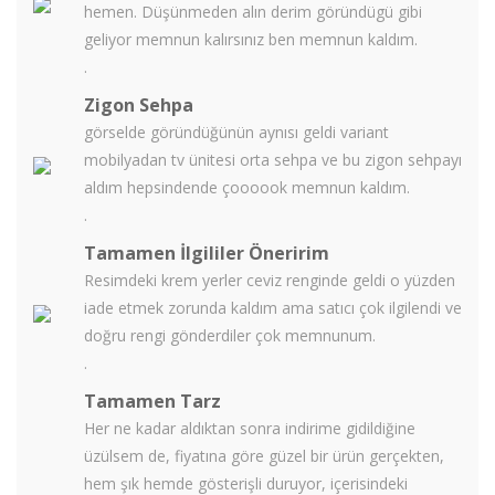
hemen. Düşünmeden alın derim göründügü gibi
geliyor memnun kalırsınız ben memnun kaldım.
.
Zigon Sehpa
görselde göründüğünün aynısı geldi variant
mobilyadan tv ünitesi orta sehpa ve bu zigon sehpayı
aldım hepsindende çoooook memnun kaldım.
.
Tamamen İlgililer Öneririm
Resimdeki krem yerler ceviz renginde geldi o yüzden
iade etmek zorunda kaldım ama satıcı çok ilgilendi ve
doğru rengi gönderdiler çok memnunum.
.
Tamamen Tarz
Her ne kadar aldıktan sonra indirime gidildiğine
üzülsem de, fiyatına göre güzel bir ürün gerçekten,
hem şık hemde gösterişli duruyor, içerisindeki