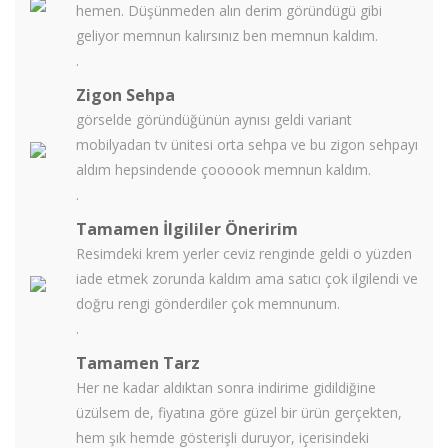
hemen. Düşünmeden alın derim göründügü gibi
geliyor memnun kalırsınız ben memnun kaldım.
.
Zigon Sehpa
görselde göründüğünün aynısı geldi variant
mobilyadan tv ünitesi orta sehpa ve bu zigon sehpayı
aldım hepsindende çoooook memnun kaldım.
.
Tamamen İlgililer Öneririm
Resimdeki krem yerler ceviz renginde geldi o yüzden
iade etmek zorunda kaldım ama satıcı çok ilgilendi ve
doğru rengi gönderdiler çok memnunum.
.
Tamamen Tarz
Her ne kadar aldıktan sonra indirime gidildiğine
üzülsem de, fiyatına göre güzel bir ürün gerçekten,
hem şık hemde gösterişli duruyor, içerisindeki