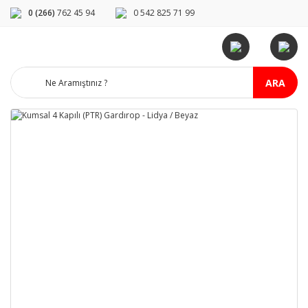
0 (266)
762 45 94
0 542 825 71 99
ARA