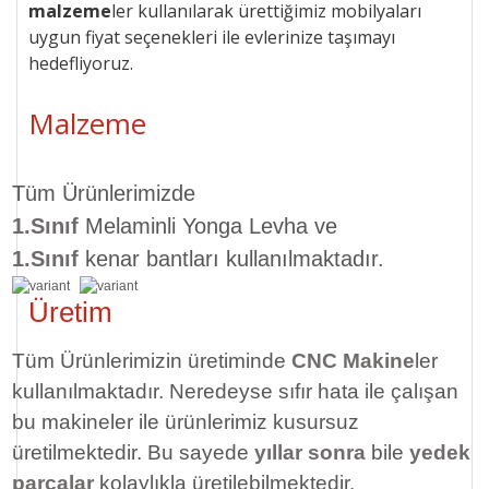
malzeme
ler kullanılarak ürettiğimiz mobilyaları
uygun
fiyat seçenekleri ile
evlerinize taşımayı
hedefliyoruz.
Malzeme
Tüm Ürünlerimizde
1.Sınıf
Melaminli Yonga Levha ve
1.Sınıf
kenar bantları kullanılmaktadır.
Üretim
Tüm Ürünlerimizin üretiminde
CNC Makine
ler
kullanılmaktadır. Neredeyse sıfır hata ile çalışan
bu makineler ile ürünlerimiz kusursuz
üretilmektedir. Bu sayede
yıllar sonra
bile
yedek
parçalar
kolaylıkla üretilebilmektedir.