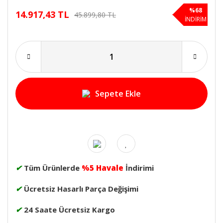
%68
14.917,43 TL
45.899,80 TL
İNDİRİM
Sepete Ekle
✔
Tüm Ürünlerde
%5 Havale
İndirimi
✔
Ücretsiz Hasarlı Parça Değişimi
✔
24 Saate Ücretsiz Kargo