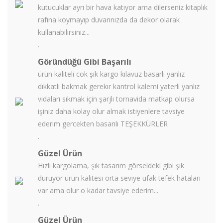
kutucuklar ayrı bir hava katıyor ama dilerseniz kitaplık
rafına koymayıp duvarınızda da dekor olarak
kullanabilirsiniz...
.
Göründüğü Gibi Başarılı
ürün kaliteli cok şık kargo kılavuz basarlı yanlız
dıkkatli bakmak gerekır kantrol kalemi yaterli yanlız
vidaları sıkmak için şarjlı tornavida matkap olursa
işiniz daha kolay olur almak istiyenlere tavsiye
ederim gercekten basarılı TEŞEKKÜRLER
.
Güzel Ürün
Hızlı kargolama, şık tasarım görseldeki gibi şık
duruyor ürün kalitesi orta seviye ufak tefek hataları
var ama olur o kadar tavsiye ederim...
.
Güzel Ürün