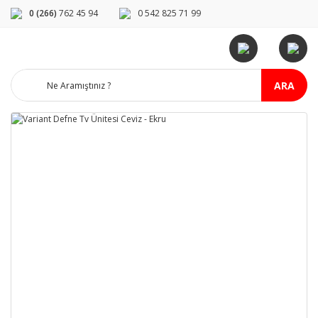
0 (266)
762 45 94
0 542 825 71 99
ARA