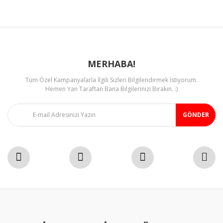
Ürün fiyatı diğer sitelerden daha pahalı.
Bu ürüne benzer farklı alternatifler olmalı.
MERHABA!
Tüm Özel Kampanyalarla İlgili Sizleri Bilgilendirmek İstiyorum.
Gönder
Hemen Yan Taraftan Bana Bilgilerinizi Bırakın. :)
GÖNDER