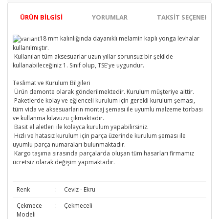
ÜRÜN BILGISI
YORUMLAR
TAKSIT SEÇENEKLER
18 mm kalınlığında dayanıklı melamin kaplı yonga levhalar
kullanılmıştır.
Kullanılan tüm aksesuarlar uzun yıllar sorunsuz bir şekilde
kullanabileceğiniz 1. Sınıf olup, TSE'ye uygundur.
Teslimat ve Kurulum Bilgileri
Ürün demonte olarak gönderilmektedir. Kurulum müşteriye aittir.
Paketlerde kolay ve eğlenceli kurulum için gerekli kurulum şeması,
tüm vida ve aksesuarların montaj şeması ile uyumlu malzeme torbası
ve kullanma kılavuzu çıkmaktadır.
Basit el aletleri ile kolayca kurulum yapabilirsiniz.
Hızlı ve hatasız kurulum için parça üzerinde kurulum şeması ile
uyumlu parça numaraları bulunmaktadır.
Kargo taşıma sırasında parçalarda oluşan tüm hasarları firmamız
ücretsiz olarak değişim yapmaktadır.
Renk
:
Ceviz - Ekru
Çekmece
:
Çekmeceli
Modeli