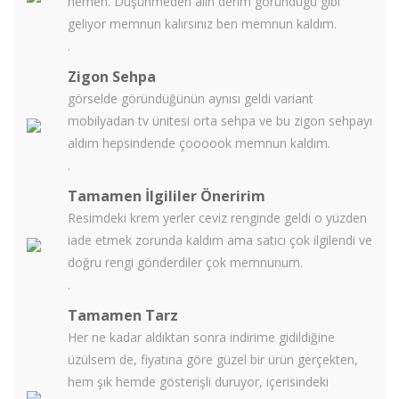
hemen. Düşünmeden alın derim göründügü gibi
geliyor memnun kalırsınız ben memnun kaldım.
.
Zigon Sehpa
görselde göründüğünün aynısı geldi variant
mobilyadan tv ünitesi orta sehpa ve bu zigon sehpayı
aldım hepsindende çoooook memnun kaldım.
.
Tamamen İlgililer Öneririm
Resimdeki krem yerler ceviz renginde geldi o yüzden
iade etmek zorunda kaldım ama satıcı çok ilgilendi ve
doğru rengi gönderdiler çok memnunum.
.
Tamamen Tarz
Her ne kadar aldıktan sonra indirime gidildiğine
üzülsem de, fiyatına göre güzel bir ürün gerçekten,
hem şık hemde gösterişli duruyor, içerisindeki