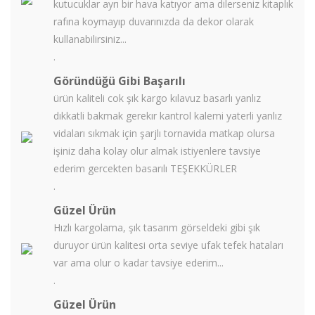
kutucuklar ayrı bir hava katıyor ama dilerseniz kitaplık
rafına koymayıp duvarınızda da dekor olarak
kullanabilirsiniz...
.
Göründüğü Gibi Başarılı
ürün kaliteli cok şık kargo kılavuz basarlı yanlız
dıkkatli bakmak gerekır kantrol kalemi yaterli yanlız
vidaları sıkmak için şarjlı tornavida matkap olursa
işiniz daha kolay olur almak istiyenlere tavsiye
ederim gercekten basarılı TEŞEKKÜRLER
.
Güzel Ürün
Hızlı kargolama, şık tasarım görseldeki gibi şık
duruyor ürün kalitesi orta seviye ufak tefek hataları
var ama olur o kadar tavsiye ederim...
.
Güzel Ürün