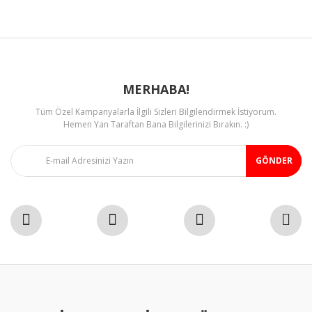
Ürün fiyatı diğer sitelerden daha pahalı.
Bu ürüne benzer farklı alternatifler olmalı.
MERHABA!
Tüm Özel Kampanyalarla İlgili Sizleri Bilgilendirmek İstiyorum.
Gönder
Hemen Yan Taraftan Bana Bilgilerinizi Bırakın. :)
GÖNDER