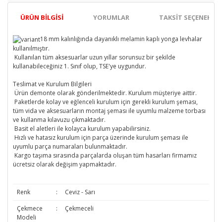
ÜRÜN BILGISI
YORUMLAR
TAKSIT SEÇENEKLER
18 mm kalınlığında dayanıklı melamin kaplı yonga levhalar
kullanılmıştır.
Kullanılan tüm aksesuarlar uzun yıllar sorunsuz bir şekilde
kullanabileceğiniz 1. Sınıf olup, TSE'ye uygundur.
Teslimat ve Kurulum Bilgileri
Ürün demonte olarak gönderilmektedir. Kurulum müşteriye aittir.
Paketlerde kolay ve eğlenceli kurulum için gerekli kurulum şeması,
tüm vida ve aksesuarların montaj şeması ile uyumlu malzeme torbası
ve kullanma kılavuzu çıkmaktadır.
Basit el aletleri ile kolayca kurulum yapabilirsiniz.
Hızlı ve hatasız kurulum için parça üzerinde kurulum şeması ile
uyumlu parça numaraları bulunmaktadır.
Kargo taşıma sırasında parçalarda oluşan tüm hasarları firmamız
ücretsiz olarak değişim yapmaktadır.
Renk
:
Ceviz - Sarı
Çekmece
:
Çekmeceli
Modeli