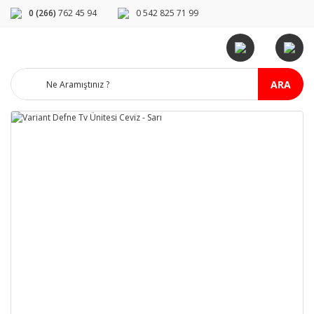
0 (266)
762 45 94
0 542 825 71 99
ARA