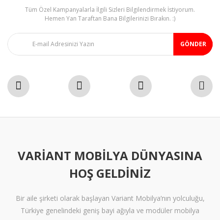
Tüm Özel Kampanyalarla İlgili Sizleri Bilgilendirmek İstiyorum.
Gönder
Hemen Yan Taraftan Bana Bilgilerinizi Bırakın. :)
GÖNDER
VARIANT MOBILYA DÜNYASINA
HOŞ GELDINIZ
Bir aile şirketi olarak başlayan Variant Mobilya’nın yolculuğu,
Türkiye genelindeki geniş bayi ağıyla ve modüler mobilya