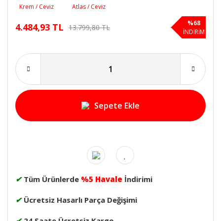
%68
4.484,93 TL
13.799,80 TL
İNDİRİM
Sepete Ekle
✔
Tüm Ürünlerde
%5 Havale
İndirimi
✔
Ücretsiz Hasarlı Parça Değişimi
✔
24 Saate Ücretsiz Kargo