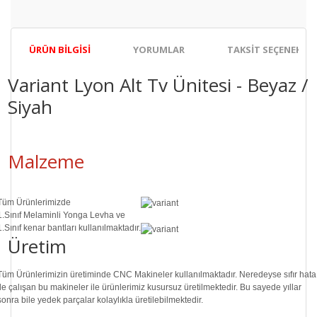
ÜRÜN BILGISI
YORUMLAR
TAKSIT SEÇENEKLER
Variant Lyon Alt Tv Ünitesi - Beyaz /
Siyah
Malzeme
Tüm Ürünlerimizde
1.Sınıf
Melaminli Yonga Levha ve
1.Sınıf
kenar bantları kullanılmaktadır.
Üretim
Tüm Ürünlerimizin üretiminde
CNC Makine
ler kullanılmaktadır. Neredeyse sıfır hata
ile çalışan bu makineler ile ürünlerimiz kusursuz üretilmektedir. Bu sayede
yıllar
sonra
bile
yedek parçalar
kolaylıkla üretilebilmektedir.