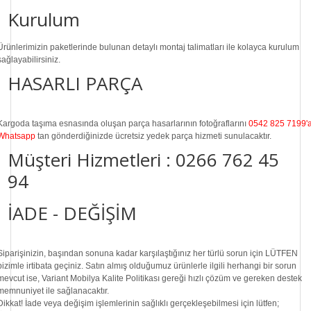
Kurulum
Ürünlerimizin paketlerinde bulunan
detaylı montaj talimatları
ile kolayca kurulum
sağlayabilirsiniz.
HASARLI PARÇA
Kargoda taşıma esnasında oluşan parça hasarlarının fotoğraflarını
0542 825 7199'
Whatsapp
tan gönderdiğinizde ücretsiz yedek parça hizmeti sunulacaktır.
Müşteri Hizmetleri :
0266 762 45
94
İADE - DEĞİŞİM
Siparişinizin, başından sonuna kadar karşılaştığınız her türlü sorun için LÜTFEN
bizimle irtibata geçiniz. Satın almış olduğumuz ürünlerle ilgili herhangi bir sorun
mevcut ise, Variant Mobilya Kalite Politikası gereği hızlı çözüm ve gereken destek
memnuniyet ile sağlanacaktır.
Dikkat!
İade veya değişim işlemlerinin sağlıklı gerçekleşebilmesi için lütfen;