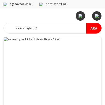
0 (266)
762 45 94
0 542 825 71 99
ARA