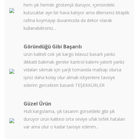
hem şık hemde gösterişli duruyor, içerisindeki
kutucuklar ayrı bir hava katıyor ama dilerseniz kitaplık
rafına koymayıp duvarınızda da dekor olarak
kullanabilirsiniz...
.
Göründüğü Gibi Başarılı
ürün kaliteli cok şık kargo kılavuz basarlı yanlız
dıkkatli bakmak gerekır kantrol kalemi yaterli yanlız
vidaları sıkmak için şarjlı tornavida matkap olursa
işiniz daha kolay olur almak istiyenlere tavsiye
ederim gercekten basarılı TEŞEKKÜRLER
.
Güzel Ürün
Hızlı kargolama, şık tasarım görseldeki gibi şık
duruyor ürün kalitesi orta seviye ufak tefek hataları
var ama olur o kadar tavsiye ederim...
.