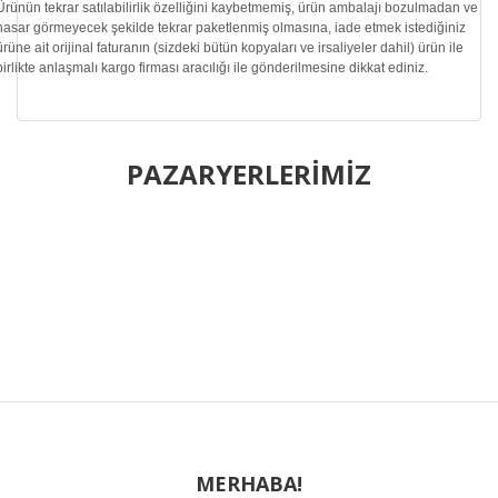
Ürünün tekrar satılabilirlik özelliğini kaybetmemiş, ürün ambalajı bozulmadan ve
hasar görmeyecek şekilde tekrar paketlenmiş olmasına, iade etmek istediğiniz
ürüne ait orijinal faturanın (sizdeki bütün kopyaları ve irsaliyeler dahil) ürün ile
birlikte anlaşmalı kargo firması aracılığı ile gönderilmesine dikkat ediniz.
Bu ürünün fiyat bilgisi, resim, ürün açıklamalarında ve diğer
konularda yetersiz gördüğünüz noktaları öneri formunu
PAZARYERLERİMİZ
Bu ürüne ilk yorumu siz yapın!
kullanarak tarafımıza iletebilirsiniz.
Görüş ve önerileriniz için teşekkür ederiz.
Yorum Yaz
Ürün resmi kalitesiz, bozuk veya görüntülenemiyor.
Ürün açıklamasında eksik bilgiler bulunuyor.
Ürün bilgilerinde hatalar bulunuyor.
Ürün fiyatı diğer sitelerden daha pahalı.
Bu ürüne benzer farklı alternatifler olmalı.
MERHABA!