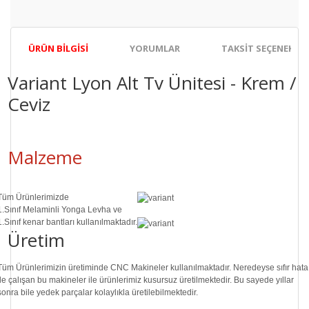
ÜRÜN BILGISI
YORUMLAR
TAKSIT SEÇENEKLER
Variant Lyon Alt Tv Ünitesi - Krem /
Ceviz
Malzeme
Tüm Ürünlerimizde
1.Sınıf
Melaminli Yonga Levha ve
1.Sınıf
kenar bantları kullanılmaktadır.
Üretim
Tüm Ürünlerimizin üretiminde
CNC Makine
ler kullanılmaktadır. Neredeyse sıfır hata
ile çalışan bu makineler ile ürünlerimiz kusursuz üretilmektedir. Bu sayede
yıllar
sonra
bile
yedek parçalar
kolaylıkla üretilebilmektedir.