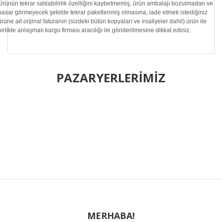
Ürünün tekrar satılabilirlik özelliğini kaybetmemiş, ürün ambalajı bozulmadan ve
hasar görmeyecek şekilde tekrar paketlenmiş olmasına, iade etmek istediğiniz
ürüne ait orijinal faturanın (sizdeki bütün kopyaları ve irsaliyeler dahil) ürün ile
birlikte anlaşmalı kargo firması aracılığı ile gönderilmesine dikkat ediniz.
Bu ürünün fiyat bilgisi, resim, ürün açıklamalarında ve diğer
konularda yetersiz gördüğünüz noktaları öneri formunu
PAZARYERLERİMİZ
Bu ürüne ilk yorumu siz yapın!
kullanarak tarafımıza iletebilirsiniz.
Görüş ve önerileriniz için teşekkür ederiz.
Yorum Yaz
Ürün resmi kalitesiz, bozuk veya görüntülenemiyor.
Ürün açıklamasında eksik bilgiler bulunuyor.
Ürün bilgilerinde hatalar bulunuyor.
Ürün fiyatı diğer sitelerden daha pahalı.
Bu ürüne benzer farklı alternatifler olmalı.
MERHABA!