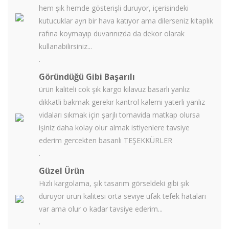
hem şık hemde gösterişli duruyor, içerisindeki
kutucuklar ayrı bir hava katıyor ama dilerseniz kitaplık
rafına koymayıp duvarınızda da dekor olarak
kullanabilirsiniz...
.
Göründüğü Gibi Başarılı
ürün kaliteli cok şık kargo kılavuz basarlı yanlız
dıkkatli bakmak gerekır kantrol kalemi yaterli yanlız
vidaları sıkmak için şarjlı tornavida matkap olursa
işiniz daha kolay olur almak istiyenlere tavsiye
ederim gercekten basarılı TEŞEKKÜRLER
.
Güzel Ürün
Hızlı kargolama, şık tasarım görseldeki gibi şık
duruyor ürün kalitesi orta seviye ufak tefek hataları
var ama olur o kadar tavsiye ederim...
.