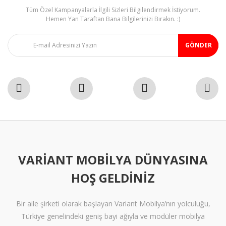
Tüm Özel Kampanyalarla İlgili Sizleri Bilgilendirmek İstiyorum.
Gönder
Hemen Yan Taraftan Bana Bilgilerinizi Bırakın. :)
GÖNDER
VARIANT MOBILYA DÜNYASINA
HOŞ GELDINIZ
Bir aile şirketi olarak başlayan Variant Mobilya’nın yolculuğu,
Türkiye genelindeki geniş bayi ağıyla ve modüler mobilya