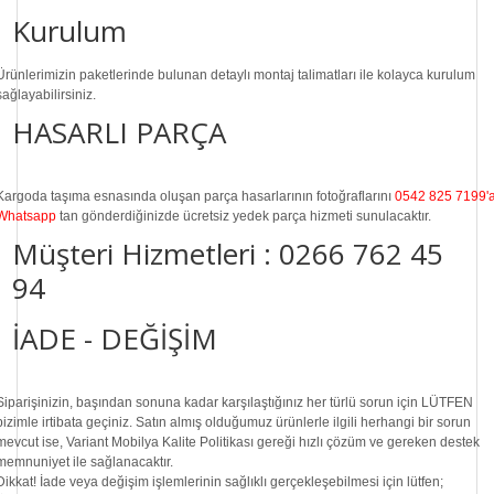
Kurulum
Ürünlerimizin paketlerinde bulunan
detaylı montaj talimatları
ile kolayca kurulum
sağlayabilirsiniz.
HASARLI PARÇA
Kargoda taşıma esnasında oluşan parça hasarlarının fotoğraflarını
0542 825 7199'
Whatsapp
tan gönderdiğinizde ücretsiz yedek parça hizmeti sunulacaktır.
Müşteri Hizmetleri :
0266 762 45
94
İADE - DEĞİŞİM
Siparişinizin, başından sonuna kadar karşılaştığınız her türlü sorun için LÜTFEN
bizimle irtibata geçiniz. Satın almış olduğumuz ürünlerle ilgili herhangi bir sorun
mevcut ise, Variant Mobilya Kalite Politikası gereği hızlı çözüm ve gereken destek
memnuniyet ile sağlanacaktır.
Dikkat!
İade veya değişim işlemlerinin sağlıklı gerçekleşebilmesi için lütfen;