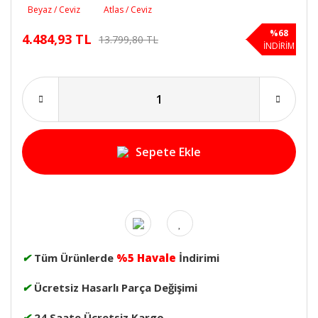
%68
4.484,93 TL
13.799,80 TL
İNDİRİM
Sepete Ekle
✔
Tüm Ürünlerde
%5 Havale
İndirimi
✔
Ücretsiz Hasarlı Parça Değişimi
✔
24 Saate Ücretsiz Kargo