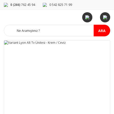
0 (266)
762 45 94
0 542 825 71 99
ARA