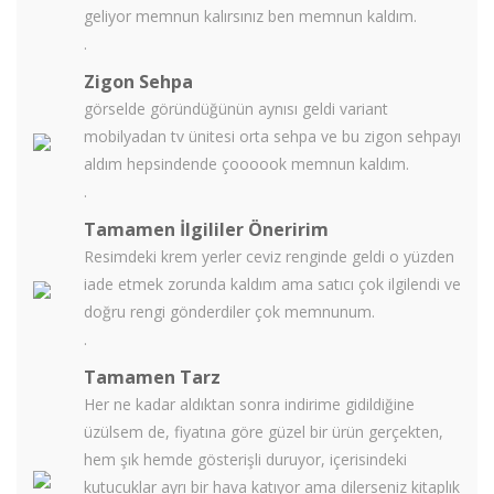
geliyor memnun kalırsınız ben memnun kaldım.
.
Zigon Sehpa
görselde göründüğünün aynısı geldi variant
mobilyadan tv ünitesi orta sehpa ve bu zigon sehpayı
aldım hepsindende çoooook memnun kaldım.
.
Tamamen İlgililer Öneririm
Resimdeki krem yerler ceviz renginde geldi o yüzden
iade etmek zorunda kaldım ama satıcı çok ilgilendi ve
doğru rengi gönderdiler çok memnunum.
.
Tamamen Tarz
Her ne kadar aldıktan sonra indirime gidildiğine
üzülsem de, fiyatına göre güzel bir ürün gerçekten,
hem şık hemde gösterişli duruyor, içerisindeki
kutucuklar ayrı bir hava katıyor ama dilerseniz kitaplık