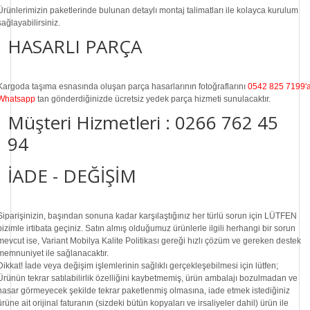
Ürünlerimizin paketlerinde bulunan
detaylı montaj talimatları
ile kolayca kurulum
sağlayabilirsiniz.
HASARLI PARÇA
Kargoda taşıma esnasında oluşan parça hasarlarının fotoğraflarını
0542 825 7199'
Whatsapp
tan gönderdiğinizde ücretsiz yedek parça hizmeti sunulacaktır.
Müşteri Hizmetleri :
0266 762 45
94
İADE - DEĞİŞİM
Siparişinizin, başından sonuna kadar karşılaştığınız her türlü sorun için LÜTFEN
bizimle irtibata geçiniz. Satın almış olduğumuz ürünlerle ilgili herhangi bir sorun
mevcut ise, Variant Mobilya Kalite Politikası gereği hızlı çözüm ve gereken destek
memnuniyet ile sağlanacaktır.
Dikkat!
İade veya değişim işlemlerinin sağlıklı gerçekleşebilmesi için lütfen;
Ürünün tekrar satılabilirlik özelliğini kaybetmemiş, ürün ambalajı bozulmadan ve
hasar görmeyecek şekilde tekrar paketlenmiş olmasına, iade etmek istediğiniz
ürüne ait orijinal faturanın (sizdeki bütün kopyaları ve irsaliyeler dahil) ürün ile