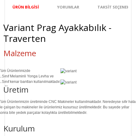
ÜRÜN BILGISI
YORUMLAR
TAKSIT SEÇENEKLER
Variant Prag Ayakkabılık -
Traverten
Malzeme
Tüm Ürünlerimizde
1.Sınıf
Melaminli Yonga Levha ve
1.Sınıf
kenar bantları kullanılmaktadır.
Üretim
Tüm Ürünlerimizin üretiminde
CNC Makine
ler kullanılmaktadır. Neredeyse sıfır hata
ile çalışan bu makineler ile ürünlerimiz kusursuz üretilmektedir. Bu sayede
yıllar
sonra
bile
yedek parçalar
kolaylıkla üretilebilmektedir.
Kurulum