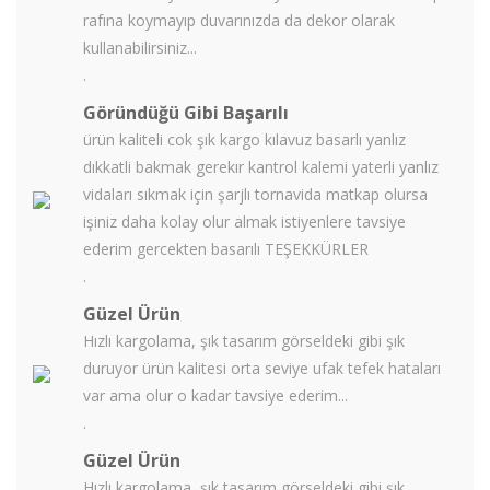
rafına koymayıp duvarınızda da dekor olarak
kullanabilirsiniz...
.
Göründüğü Gibi Başarılı
ürün kaliteli cok şık kargo kılavuz basarlı yanlız
dıkkatli bakmak gerekır kantrol kalemi yaterli yanlız
vidaları sıkmak için şarjlı tornavida matkap olursa
işiniz daha kolay olur almak istiyenlere tavsiye
ederim gercekten basarılı TEŞEKKÜRLER
.
Güzel Ürün
Hızlı kargolama, şık tasarım görseldeki gibi şık
duruyor ürün kalitesi orta seviye ufak tefek hataları
var ama olur o kadar tavsiye ederim...
.
Güzel Ürün
Hızlı kargolama, şık tasarım görseldeki gibi şık