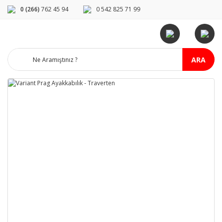
0 (266)
762 45 94
0 542 825 71 99
ARA