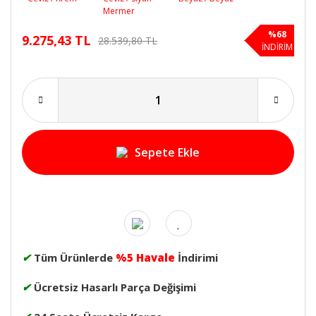
%68
9.275,43 TL
28.539,80 TL
İNDİRİM
Sepete Ekle
✔
Tüm Ürünlerde
%5 Havale
İndirimi
✔
Ücretsiz Hasarlı Parça Değişimi