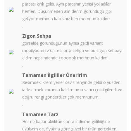
parcası kırık geldi. Aynı parcanın yenisi yolladılar
hemen. Düşünmeden alın derim göründügü gibi
geliyor memnun kalırsınız ben memnun kaldım.
.
Zigon Sehpa
görselde göründüğünün aynısı geldi variant
mobilyadan tv ünitesi orta sehpa ve bu zigon sehpayı
aldım hepsindende çoooook memnun kaldım.
.
Tamamen İlgililer Öneririm
Resimdeki krem yerler ceviz renginde geldi o yüzden
iade etmek zorunda kaldım ama satıcı çok ilgilendi ve
doğru rengi gönderdiler çok memnunum.
.
Tamamen Tarz
Her ne kadar aldıktan sonra indirime gidildiğine
üzülsem de, fiyatına göre güzel bir ürün gerçekten,