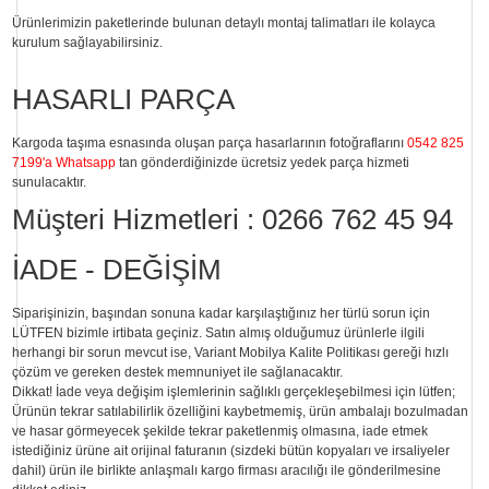
Ürünlerimizin paketlerinde bulunan
detaylı montaj talimatları
ile kolayca
kurulum sağlayabilirsiniz.
HASARLI PARÇA
Kargoda taşıma esnasında oluşan parça hasarlarının fotoğraflarını
0542 825
7199'a Whatsapp
tan gönderdiğinizde ücretsiz yedek parça hizmeti
sunulacaktır.
Müşteri Hizmetleri :
0266 762 45 94
İADE - DEĞİŞİM
Siparişinizin, başından sonuna kadar karşılaştığınız her türlü sorun için
LÜTFEN bizimle irtibata geçiniz. Satın almış olduğumuz ürünlerle ilgili
herhangi bir sorun mevcut ise, Variant Mobilya Kalite Politikası gereği hızlı
çözüm ve gereken destek memnuniyet ile sağlanacaktır.
Dikkat!
İade veya değişim işlemlerinin sağlıklı gerçekleşebilmesi için lütfen;
Ürünün tekrar satılabilirlik özelliğini kaybetmemiş, ürün ambalajı bozulmadan
ve hasar görmeyecek şekilde tekrar paketlenmiş olmasına, iade etmek
istediğiniz ürüne ait orijinal faturanın (sizdeki bütün kopyaları ve irsaliyeler
dahil) ürün ile birlikte anlaşmalı kargo firması aracılığı ile gönderilmesine