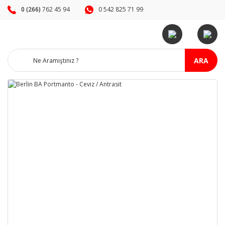
0 (266)
762 45 94
0 542 825 71 99
ARA