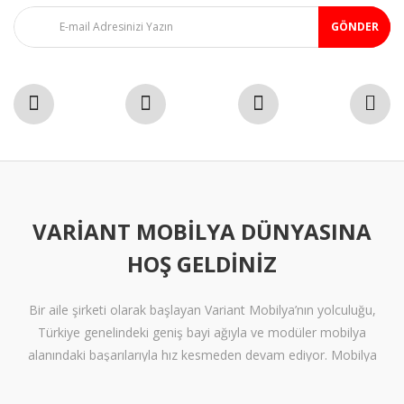
GÖNDER
VARIANT MOBILYA DÜNYASINA
HOŞ GELDINIZ
Bir aile şirketi olarak başlayan Variant Mobilya’nın yolculuğu,
Türkiye genelindeki geniş bayi ağıyla ve modüler mobilya
alanındaki başarılarıyla hız kesmeden devam ediyor. Mobilya
sektöründe alışılmışın ötesine geçen tasarımlara ve klişelerden
arınmış modellere sahip olan Variant Mobilya, içinize sinen ferah