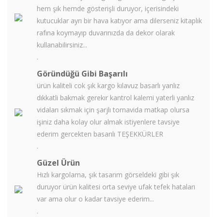
hem şık hemde gösterişli duruyor, içerisindeki
kutucuklar ayrı bir hava katıyor ama dilerseniz kitaplık
rafına koymayıp duvarınızda da dekor olarak
kullanabilirsiniz...
.
Göründüğü Gibi Başarılı
ürün kaliteli cok şık kargo kılavuz basarlı yanlız
dıkkatli bakmak gerekır kantrol kalemi yaterli yanlız
vidaları sıkmak için şarjlı tornavida matkap olursa
işiniz daha kolay olur almak istiyenlere tavsiye
ederim gercekten basarılı TEŞEKKÜRLER
.
Güzel Ürün
Hızlı kargolama, şık tasarım görseldeki gibi şık
duruyor ürün kalitesi orta seviye ufak tefek hataları
var ama olur o kadar tavsiye ederim...
.