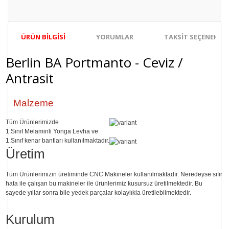
ÜRÜN BILGISI
YORUMLAR
TAKSIT SEÇENEKLER
Berlin BA Portmanto - Ceviz /
Antrasit
Malzeme
Tüm Ürünlerimizde
1.Sınıf
Melaminli Yonga Levha ve
1.Sınıf
kenar bantları kullanılmaktadır.
Üretim
Tüm Ürünlerimizin üretiminde
CNC Makine
ler kullanılmaktadır. Neredeyse sıfır
hata ile çalışan bu makineler ile ürünlerimiz kusursuz üretilmektedir. Bu
sayede
yıllar sonra
bile
yedek parçalar
kolaylıkla üretilebilmektedir.
Kurulum